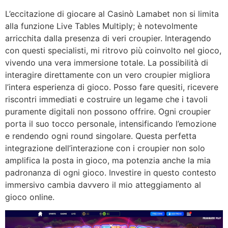
L’eccitazione di giocare al Casinò Lamabet non si limita
alla funzione Live Tables Multiply; è notevolmente
arricchita dalla presenza di veri croupier. Interagendo
con questi specialisti, mi ritrovo più coinvolto nel gioco,
vivendo una vera immersione totale. La possibilità di
interagire direttamente con un vero croupier migliora
l’intera esperienza di gioco. Posso fare quesiti, ricevere
riscontri immediati e costruire un legame che i tavoli
puramente digitali non possono offrire. Ogni croupier
porta il suo tocco personale, intensificando l’emozione
e rendendo ogni round singolare. Questa perfetta
integrazione dell’interazione con i croupier non solo
amplifica la posta in gioco, ma potenzia anche la mia
padronanza di ogni gioco. Investire in questo contesto
immersivo cambia davvero il mio atteggiamento al
gioco online.