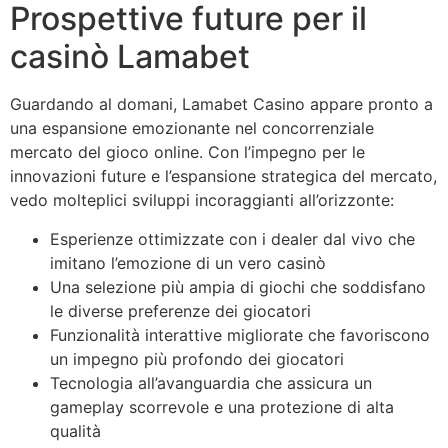
Prospettive future per il
casinò Lamabet
Guardando al domani, Lamabet Casino appare pronto a
una espansione emozionante nel concorrenziale
mercato del gioco online. Con l’impegno per le
innovazioni future e l’espansione strategica del mercato,
vedo molteplici sviluppi incoraggianti all’orizzonte:
Esperienze ottimizzate con i dealer dal vivo che
imitano l’emozione di un vero casinò
Una selezione più ampia di giochi che soddisfano
le diverse preferenze dei giocatori
Funzionalità interattive migliorate che favoriscono
un impegno più profondo dei giocatori
Tecnologia all’avanguardia che assicura un
gameplay scorrevole e una protezione di alta
qualità