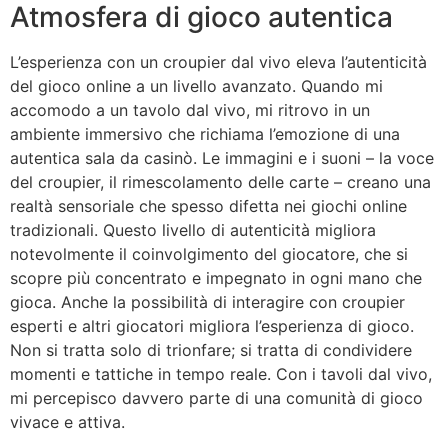
Atmosfera di gioco autentica
L’esperienza con un croupier dal vivo eleva l’autenticità
del gioco online a un livello avanzato. Quando mi
accomodo a un tavolo dal vivo, mi ritrovo in un
ambiente immersivo che richiama l’emozione di una
autentica sala da casinò. Le immagini e i suoni – la voce
del croupier, il rimescolamento delle carte – creano una
realtà sensoriale che spesso difetta nei giochi online
tradizionali. Questo livello di autenticità migliora
notevolmente il coinvolgimento del giocatore, che si
scopre più concentrato e impegnato in ogni mano che
gioca. Anche la possibilità di interagire con croupier
esperti e altri giocatori migliora l’esperienza di gioco.
Non si tratta solo di trionfare; si tratta di condividere
momenti e tattiche in tempo reale. Con i tavoli dal vivo,
mi percepisco davvero parte di una comunità di gioco
vivace e attiva.