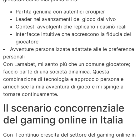
Partita genuina con autentici croupier
Leader nei avanzamenti del gioco dal vivo
Contesti avvolgenti che replicano i casinò reali
Interfacce intuitive che accrescono la fiducia del
giocatore
Avventure personalizzate adattate alle le preferenze
personali
Con Lamabet, mi sento più che un comune giocatore;
faccio parte di una società dinamica. Questa
combinazione di tecnologia e approccio personale
arricchisce la mia avventura di gioco e mi spinge a
tornare continuamente.
Il scenario concorrenziale
del gaming online in Italia
Con il continuo crescita del settore del gaming online in