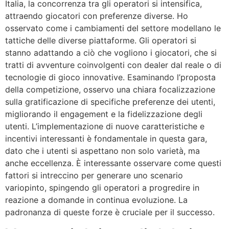
Italia, la concorrenza tra gli operatori si intensifica,
attraendo giocatori con preferenze diverse. Ho
osservato come i cambiamenti del settore modellano le
tattiche delle diverse piattaforme. Gli operatori si
stanno adattando a ciò che vogliono i giocatori, che si
tratti di avventure coinvolgenti con dealer dal reale o di
tecnologie di gioco innovative. Esaminando l’proposta
della competizione, osservo una chiara focalizzazione
sulla gratificazione di specifiche preferenze dei utenti,
migliorando il engagement e la fidelizzazione degli
utenti. L’implementazione di nuove caratteristiche e
incentivi interessanti è fondamentale in questa gara,
dato che i utenti si aspettano non solo varietà, ma
anche eccellenza. È interessante osservare come questi
fattori si intreccino per generare uno scenario
variopinto, spingendo gli operatori a progredire in
reazione a domande in continua evoluzione. La
padronanza di queste forze è cruciale per il successo.