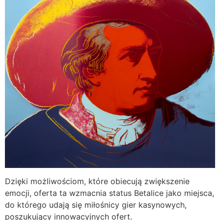
Dzięki możliwościom, które obiecują zwiększenie
emocji, oferta ta wzmacnia status Betalice jako miejsca,
do którego udają się miłośnicy gier kasynowych,
poszukujący innowacyjnych ofert.