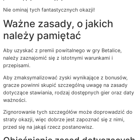
Nie ominaj tych fantastycznych okazji!
Ważne zasady, o jakich
należy pamiętać
Aby uzyskać z premii powitalnego w gry Betalice,
należy zaznajomić się z istotnymi warunkami i
przepisami.
Aby zmaksymalizować zyski wynikające z bonusów,
gracze powinni skupić szczególną uwagę na zasady
dotyczące stawiania, rodzaj dostępnych gier oraz daty
ważności.
Zignorowanie tych szczegółów może doprowadzić do
straty okazji, więc dobrze jest zapoznać się z nimi,
przed się na jakąś rzecz postanowisz.