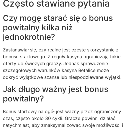
Często stawiane pytania
Czy mogę starać się o bonus
powitalny kilka niż
jednokrotnie?
Zastanawiał się, czy realne jest częste skorzystanie z
bonusu startowego. Z reguły kasyna ograniczają takie
oferty do świeżych graczy. Jednak sprawdzenie
szczegółowych warunków kasyna Betalice może
odkryć wyjątkowe szanse lub niespodziewane wyjątki.
Jak długo ważny jest bonus
powitalny?
Bonus startowy na ogół jest ważny przez ograniczony
czas, często około 30 cykli. Gracze powinni działać
natychmiast, aby zmaksymalizować swoje możliwości i