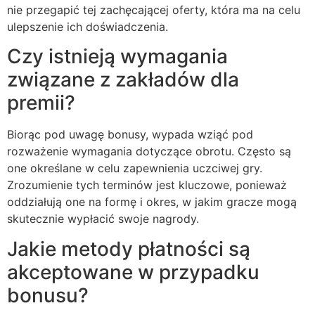
nie przegapić tej zachęcającej oferty, która ma na celu
ulepszenie ich doświadczenia.
Czy istnieją wymagania
związane z zakładów dla
premii?
Biorąc pod uwagę bonusy, wypada wziąć pod
rozważenie wymagania dotyczące obrotu. Często są
one określane w celu zapewnienia uczciwej gry.
Zrozumienie tych terminów jest kluczowe, ponieważ
oddziałują one na formę i okres, w jakim gracze mogą
skutecznie wypłacić swoje nagrody.
Jakie metody płatności są
akceptowane w przypadku
bonusu?