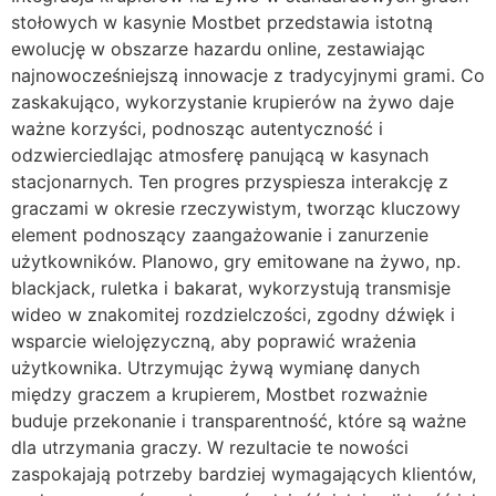
stołowych w kasynie Mostbet przedstawia istotną
ewolucję w obszarze hazardu online, zestawiając
najnowocześniejszą innowacje z tradycyjnymi grami. Co
zaskakująco, wykorzystanie krupierów na żywo daje
ważne korzyści, podnosząc autentyczność i
odzwierciedlając atmosferę panującą w kasynach
stacjonarnych. Ten progres przyspiesza interakcję z
graczami w okresie rzeczywistym, tworząc kluczowy
element podnoszący zaangażowanie i zanurzenie
użytkowników. Planowo, gry emitowane na żywo, np.
blackjack, ruletka i bakarat, wykorzystują transmisje
wideo w znakomitej rozdzielczości, zgodny dźwięk i
wsparcie wielojęzyczną, aby poprawić wrażenia
użytkownika. Utrzymując żywą wymianę danych
między graczem a krupierem, Mostbet rozważnie
buduje przekonanie i transparentność, które są ważne
dla utrzymania graczy. W rezultacie te nowości
zaspokajają potrzeby bardziej wymagających klientów,