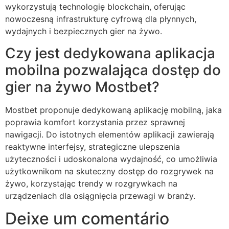
wykorzystują technologię blockchain, oferując
nowoczesną infrastrukturę cyfrową dla płynnych,
wydajnych i bezpiecznych gier na żywo.
Czy jest dedykowana aplikacja
mobilna pozwalająca dostęp do
gier na żywo Mostbet?
Mostbet proponuje dedykowaną aplikację mobilną, jaka
poprawia komfort korzystania przez sprawnej
nawigacji. Do istotnych elementów aplikacji zawierają
reaktywne interfejsy, strategiczne ulepszenia
użyteczności i udoskonalona wydajność, co umożliwia
użytkownikom na skuteczny dostęp do rozgrywek na
żywo, korzystając trendy w rozgrywkach na
urządzeniach dla osiągnięcia przewagi w branży.
Deixe um comentário