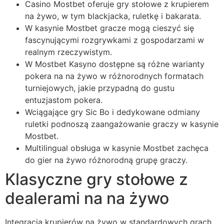
Casino Mostbet oferuje gry stołowe z krupierem
na żywo, w tym blackjacka, ruletkę i bakarata.
W kasynie Mostbet gracze mogą cieszyć się
fascynującymi rozgrywkami z gospodarzami w
realnym rzeczywistym.
W Mostbet Kasyno dostępne są różne warianty
pokera na na żywo w różnorodnych formatach
turniejowych, jakie przypadną do gustu
entuzjastom pokera.
Wciągające gry Sic Bo i dedykowane odmiany
ruletki podnoszą zaangażowanie graczy w kasynie
Mostbet.
Multilingual obsługa w kasynie Mostbet zachęca
do gier na żywo różnorodną grupę graczy.
Klasyczne gry stołowe z
dealerami na na żywo
Integracja krupierów na żywo w standardowych grach