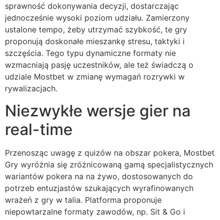
sprawność dokonywania decyzji, dostarczając
jednocześnie wysoki poziom udziału. Zamierzony
ustalone tempo, żeby utrzymać szybkość, te gry
proponują doskonałe mieszankę stresu, taktyki i
szczęścia. Tego typu dynamiczne formaty nie
wzmacniają pasję uczestników, ale też świadczą o
udziale Mostbet w zmianę wymagań rozrywki w
rywalizacjach.
Niezwykłe wersje gier na
real-time
Przenosząc uwagę z quizów na obszar pokera, Mostbet
Gry wyróżnia się zróżnicowaną gamą specjalistycznych
wariantów pokera na na żywo, dostosowanych do
potrzeb entuzjastów szukających wyrafinowanych
wrażeń z gry w talia. Platforma proponuje
niepowtarzalne formaty zawodów, np. Sit & Go i