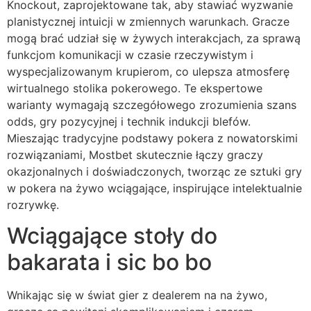
Knockout, zaprojektowane tak, aby stawiać wyzwanie
planistycznej intuicji w zmiennych warunkach. Gracze
mogą brać udział się w żywych interakcjach, za sprawą
funkcjom komunikacji w czasie rzeczywistym i
wyspecjalizowanym krupierom, co ulepsza atmosferę
wirtualnego stolika pokerowego. Te ekspertowe
warianty wymagają szczegółowego zrozumienia szans
odds, gry pozycyjnej i technik indukcji blefów.
Mieszając tradycyjne podstawy pokera z nowatorskimi
rozwiązaniami, Mostbet skutecznie łączy graczy
okazjonalnych i doświadczonych, tworząc ze sztuki gry
w pokera na żywo wciągające, inspirujące intelektualnie
rozrywkę.
Wciągające stoły do
bakarata i sic bo bo
Wnikając się w świat gier z dealerem na na żywo,