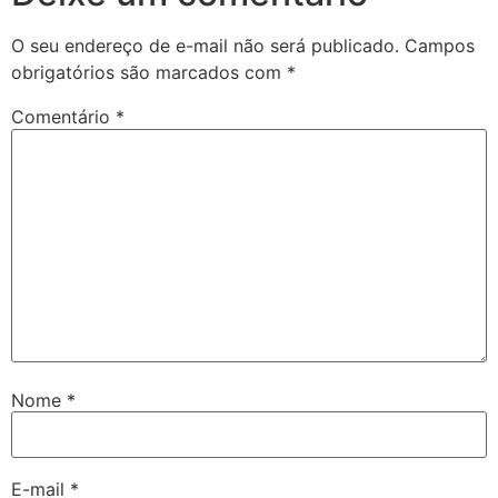
O seu endereço de e-mail não será publicado.
Campos
obrigatórios são marcados com
*
Comentário
*
Nome
*
E-mail
*