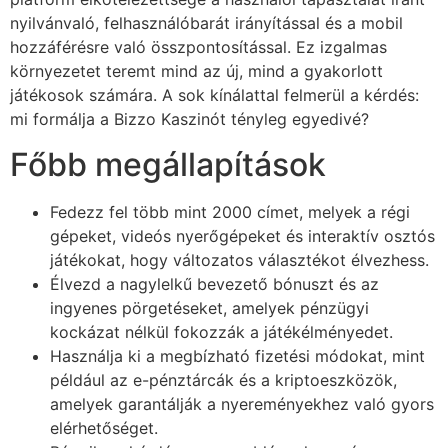
nyilvánvaló, felhasználóbarát irányítással és a mobil
hozzáférésre való összpontosítással. Ez izgalmas
környezetet teremt mind az új, mind a gyakorlott
játékosok számára. A sok kínálattal felmerül a kérdés:
mi formálja a Bizzo Kaszinót tényleg egyedivé?
Főbb megállapítások
Fedezz fel több mint 2000 címet, melyek a régi
gépeket, videós nyerőgépeket és interaktív osztós
játékokat, hogy változatos választékot élvezhess.
Élvezd a nagylelkű bevezető bónuszt és az
ingyenes pörgetéseket, amelyek pénzügyi
kockázat nélkül fokozzák a játékélményedet.
Használja ki a megbízható fizetési módokat, mint
például az e-pénztárcák és a kriptoeszközök,
amelyek garantálják a nyereményekhez való gyors
elérhetőséget.