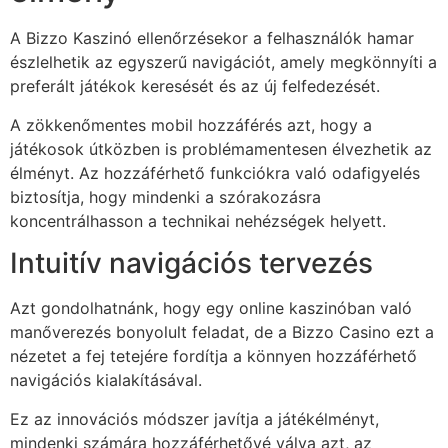
A Bizzo Kaszinó ellenőrzésekor a felhasználók hamar
észlelhetik az egyszerű navigációt, amely megkönnyíti a
preferált játékok keresését és az új felfedezését.
A zökkenőmentes mobil hozzáférés azt, hogy a
játékosok útközben is problémamentesen élvezhetik az
élményt. Az hozzáférhető funkciókra való odafigyelés
biztosítja, hogy mindenki a szórakozásra
koncentrálhasson a technikai nehézségek helyett.
Intuitív navigációs tervezés
Azt gondolhatnánk, hogy egy online kaszinóban való
manőverezés bonyolult feladat, de a Bizzo Casino ezt a
nézetet a fej tetejére fordítja a könnyen hozzáférhető
navigációs kialakításával.
Ez az innovációs módszer javítja a játékélményt,
mindenki számára hozzáférhetővé válva azt, az