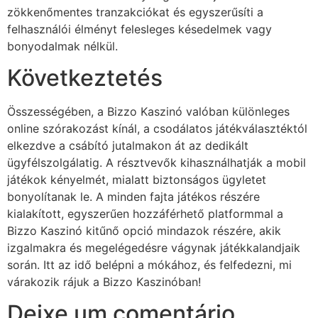
zökkenőmentes tranzakciókat és egyszerűsíti a
felhasználói élményt felesleges késedelmek vagy
bonyodalmak nélkül.
Következtetés
Összességében, a Bizzo Kaszinó valóban különleges
online szórakozást kínál, a csodálatos játékválasztéktól
elkezdve a csábító jutalmakon át az dedikált
ügyfélszolgálatig. A résztvevők kihasználhatják a mobil
játékok kényelmét, mialatt biztonságos ügyletet
bonyolítanak le. A minden fajta játékos részére
kialakított, egyszerűen hozzáférhető platformmal a
Bizzo Kaszinó kitűnő opció mindazok részére, akik
izgalmakra és megelégedésre vágynak játékkalandjaik
során. Itt az idő belépni a mókához, és felfedezni, mi
várakozik rájuk a Bizzo Kaszinóban!
Deixe um comentário