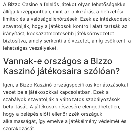
A Bizzo Casino a felelős játékot olyan lehetőségekkel
állítja középpontban, mint az önkizárás, a befizetési
limitek és a valóságellenőrzések. Ezek az intézkedések
szavatolják, hogy a játékosok kontroll alatt tartsák az
irányítást, kockázatmentesebb játékkörnyezetet
biztosítva, amely serkenti a élvezetet, amíg csökkenti a
lehetséges veszélyeket.
Vannak-e országos a Bizzo
Kaszinó játékosaira szólóan?
Igen, a Bizzo Kaszinó országspecifikus korlátozásokat
vezet be a játékosokkal kapcsolatban. Ezek a
szabályok szavatolják a változatos szabályozások
betartását. A játékosok részesére elengedhetetlen,
hogy a belépés előtt ellenőrizzék országuk
alkalmasságát, így emelve a játékélmény védelmét és
szórakozását.