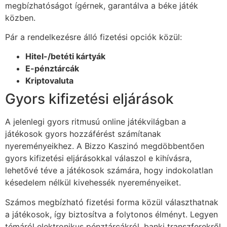
megbízhatóságot ígérnek, garantálva a béke játék
közben.
Pár a rendelkezésre álló fizetési opciók közül:
Hitel-/betéti kártyák
E-pénztárcák
Kriptovaluta
Gyors kifizetési eljárások
A jelenlegi gyors ritmusú online játékvilágban a
játékosok gyors hozzáférést számítanak
nyereményeikhez. A Bizzo Kaszinó megdöbbentően
gyors kifizetési eljárásokkal válaszol e kihívásra,
lehetővé téve a játékosok számára, hogy indokolatlan
késedelem nélkül kivehessék nyereményeiket.
Számos megbízható fizetési forma közül választhatnak
a játékosok, így biztosítva a folytonos élményt. Legyen
témáról elektronikus pénztárcákról, banki transzferekről