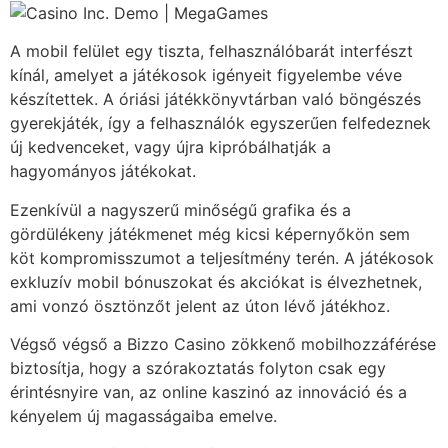
A mobil felület egy tiszta, felhasználóbarát interfészt
kínál, amelyet a játékosok igényeit figyelembe véve
készítettek. A óriási játékkönyvtárban való böngészés
gyerekjáték, így a felhasználók egyszerűen felfedeznek
új kedvenceket, vagy újra kipróbálhatják a
hagyományos játékokat.
Ezenkívül a nagyszerű minőségű grafika és a
gördülékeny játékmenet még kicsi képernyőkön sem
köt kompromisszumot a teljesítmény terén. A játékosok
exkluzív mobil bónuszokat és akciókat is élvezhetnek,
ami vonzó ösztönzőt jelent az úton lévő játékhoz.
Végső végső a Bizzo Casino zökkenő mobilhozzáférése
biztosítja, hogy a szórakoztatás folyton csak egy
érintésnyire van, az online kaszinó az innováció és a
kényelem új magasságaiba emelve.