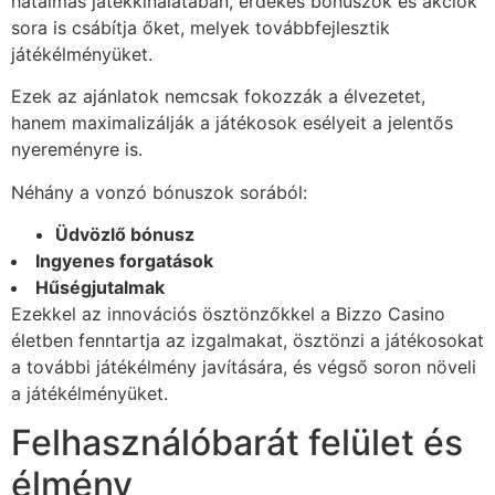
hatalmas játékkínálatában, érdekes bónuszok és akciók
sora is csábítja őket, melyek továbbfejlesztik
játékélményüket.
Ezek az ajánlatok nemcsak fokozzák a élvezetet,
hanem maximalizálják a játékosok esélyeit a jelentős
nyereményre is.
Néhány a vonzó bónuszok sorából:
Üdvözlő bónusz
Ingyenes forgatások
Hűségjutalmak
Ezekkel az innovációs ösztönzőkkel a Bizzo Casino
életben fenntartja az izgalmakat, ösztönzi a játékosokat
a további játékélmény javítására, és végső soron növeli
a játékélményüket.
Felhasználóbarát felület és
élmény