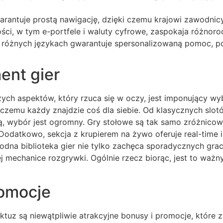
rantuje prostą nawigację, dzięki czemu krajowi zawodnicy
ci, w tym e-portfele i waluty cyfrowe, zaspokaja różno
 różnych językach gwarantuje spersonalizowaną pomoc, p
ent gier
ch aspektów, który rzuca się w oczy, jest imponujący wyb
czemu każdy znajdzie coś dla siebie. Od klasycznych slotó
, wybór jest ogromny. Gry stołowe są tak samo zróżnicowa
. Dodatkowo, sekcja z krupierem na żywo oferuje real-time
dna biblioteka gier nie tylko zachęca sporadycznych gra
j mechanice rozgrywki. Ogólnie rzecz biorąc, jest to waż
romocje
tuz są niewątpliwie atrakcyjne bonusy i promocje, które 