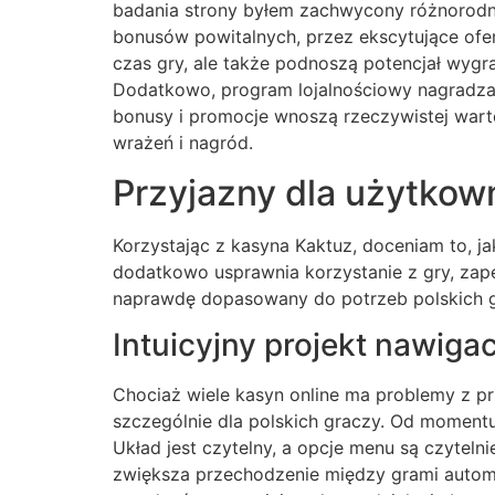
badania strony byłem zachwycony różnorodno
bonusów powitalnych, przez ekscytujące ofe
czas gry, ale także podnoszą potencjał wygr
Dodatkowo, program lojalnościowy nagradza s
bonusy i promocje wnoszą rzeczywistej wart
wrażeń i nagród.
Przyjazny dla użytkown
Korzystając z kasyna Kaktuz, doceniam to, ja
dodatkowo usprawnia korzystanie z gry, zape
naprawdę dopasowany do potrzeb polskich gr
Intuicyjny projekt nawigac
Chociaż wiele kasyn online ma problemy z pr
szczególnie dla polskich graczy. Od momentu
Układ jest czytelny, a opcje menu są czyteln
zwiększa przechodzenie między grami autom