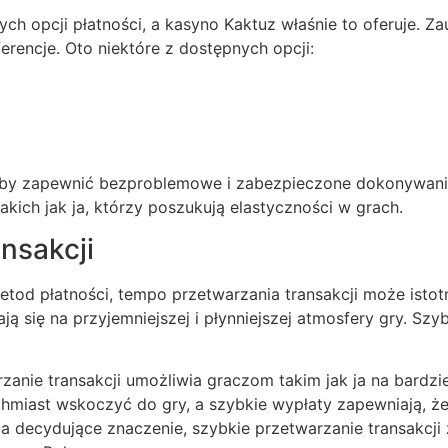
ch opcji płatności, a kasyno Kaktuz właśnie to oferuje. Z
erencje. Oto niektóre z dostępnych opcji:
aby zapewnić bezproblemowe i zabezpieczone dokonywanie 
akich jak ja, którzy poszukują elastyczności w grach.
nsakcji
etod płatności, tempo przetwarzania transakcji może istot
ą się na przyjemniejszej i płynniejszej atmosfery gry. Sz
anie transakcji umożliwia graczom takim jak ja na bardziej
miast wskoczyć do gry, a szybkie wypłaty zapewniają, że 
 decydujące znaczenie, szybkie przetwarzanie transakcji 