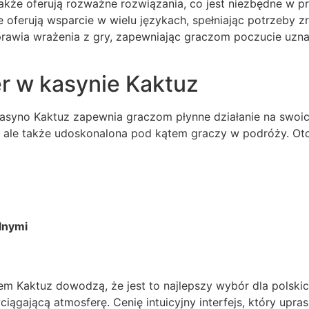
także oferują rozważne rozwiązania, co jest niezbędne w pr
e oferują wsparcie w wielu językach, spełniając potrzeby
rawia wrażenia z gry, zapewniając graczom poczucie uznan
er w kasynie Kaktuz
kasyno Kaktuz zapewnia graczom płynne działanie na swoich
a, ale także udoskonalona pod kątem graczy w podróży. Oto 
lnymi
 Kaktuz dowodzą, że jest to najlepszy wybór dla polski
iągającą atmosferę. Cenię intuicyjny interfejs, który upr