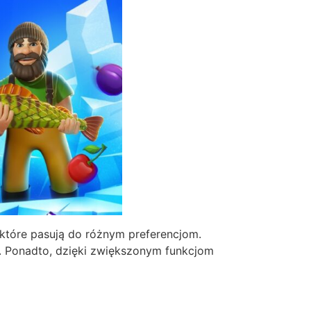
 które pasują do różnym preferencjom.
ń. Ponadto, dzięki zwiększonym funkcjom