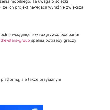
zenia mobilnego. Ta uwaga o ścieżki
 że ich projekt nawigacji wyraźnie zwiększa
pełne wciągnięcie w rozgrywce bez barier
the-stars-group
spełnia potrzeby graczy
 platformą, ale także przyjaznym