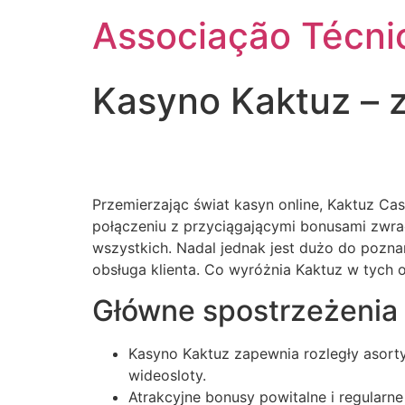
Ir
Associação Técnic
para
o
conteúdo
Kasyno Kaktuz – z
Przemierzając świat kasyn online, Kaktuz Ca
połączeniu z przyciągającymi bonusami zwrac
wszystkich. Nadal jednak jest dużo do poznani
obsługa klienta. Co wyróżnia Kaktuz w tych 
Główne spostrzeżenia
Kasyno Kaktuz zapewnia rozległy asort
wideosloty.
Atrakcyjne bonusy powitalne i regularn