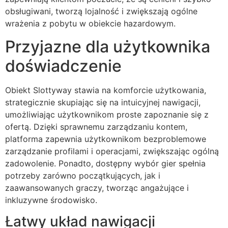
obsługiwani, tworzą lojalność i zwiększają ogólne
wrażenia z pobytu w obiekcie hazardowym.
Przyjazne dla użytkownika
doświadczenie
Obiekt Slottyway stawia na komforcie użytkowania,
strategicznie skupiając się na intuicyjnej nawigacji,
umożliwiając użytkownikom proste zapoznanie się z
ofertą. Dzięki sprawnemu zarządzaniu kontem,
platforma zapewnia użytkownikom bezproblemowe
zarządzanie profilami i operacjami, zwiększając ogólną
zadowolenie. Ponadto, dostępny wybór gier spełnia
potrzeby zarówno początkujących, jak i
zaawansowanych graczy, tworząc angażujące i
inkluzywne środowisko.
Łatwy układ nawigacji