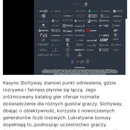
Kasyno Slottyway stanowi punkt odniesienia, gdzie
rozrywka i fairness płynnie się łączą. Jego
zróżnicowany katalog gier oferuje rozmaite
doświadczenie dla różnych gustów graczy. Slottyway,
dbając o obiektywność, korzysta z nowoczesnych
generatorów liczb losowych. Lukratywne bonusy
dopełniają to, podnosząc uczestnictwo graczy.