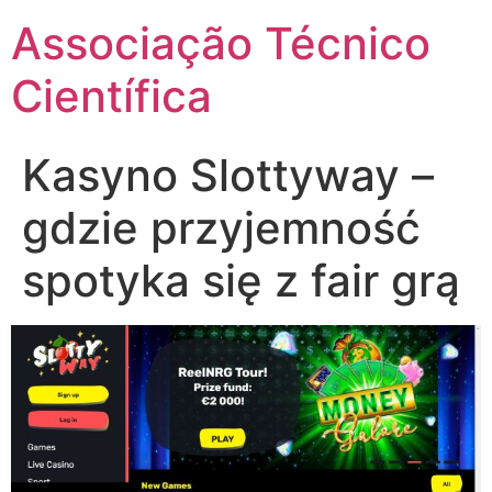
Ir
Associação Técnico
para
o
Científica
conteúdo
Kasyno Slottyway –
gdzie przyjemność
spotyka się z fair grą