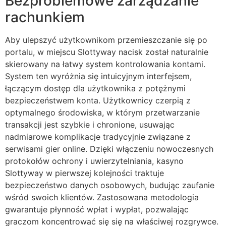
Bezproblemowe zarządzanie
rachunkiem
Aby ulepszyć użytkownikom przemieszczanie się po
portalu, w miejscu Slottyway nacisk został naturalnie
skierowany na łatwy system kontrolowania kontami.
System ten wyróżnia się intuicyjnym interfejsem,
łączącym dostęp dla użytkownika z potężnymi
bezpieczeństwem konta. Użytkownicy czerpią z
optymalnego środowiska, w którym przetwarzanie
transakcji jest szybkie i chronione, usuwając
nadmiarowe komplikacje tradycyjnie związane z
serwisami gier online. Dzięki włączeniu nowoczesnych
protokołów ochrony i uwierzytelniania, kasyno
Slottyway w pierwszej kolejności traktuje
bezpieczeństwo danych osobowych, budując zaufanie
wśród swoich klientów. Zastosowana metodologia
gwarantuje płynność wpłat i wypłat, pozwalając
graczom koncentrować się się na właściwej rozgrywce.