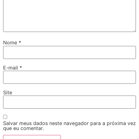
Nome
*
E-mail
*
Site
Salvar meus dados neste navegador para a próxima vez
que eu comentar.