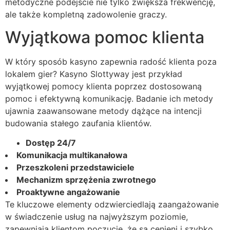
metodyczne podejście nie tylko zwiększa frekwencję,
ale także kompletną zadowolenie graczy.
Wyjątkowa pomoc klienta
W który sposób kasyno zapewnia radość klienta poza
lokalem gier? Kasyno Slottyway jest przykład
wyjątkowej pomocy klienta poprzez dostosowaną
pomoc i efektywną komunikację. Badanie ich metody
ujawnia zaawansowane metody dążące na intencji
budowania stałego zaufania klientów.
Dostęp 24/7
Komunikacja multikanałowa
Przeszkoleni przedstawiciele
Mechanizm sprzężenia zwrotnego
Proaktywne angażowanie
Te kluczowe elementy odzwierciedlają zaangażowanie
w świadczenie usług na najwyższym poziomie,
zapewniają klientom poczucie, że są cenieni i szybko