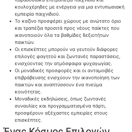
κουλοχέρηδες με ενέργεια για μια εντυπωσιακή
εμπειρία παιχνιδιού.
Το καζίνο προσφέρει χώρους με ανώτατο όριο
και τραπέζια προσιτά προς νέους παίκτες που
ικανοποιούν όλα τα βαθμίδες δεξιοτήτων
παικτών.
Οι επισκέπτες μπορούν να γευτούν διάφορες
επιλογές φαγητού και ζωντανές παραστάσεις,
ενισχύοντας την ατμόσφαιρα ψυχαγωγίας.
Οι μοναδικές προσφορές και οι ανταμοιβές
επιβράβευσης ενισχύουν την ικανοποίηση των
παικτών και αναπτύσσουν ένα πνεύμα
κοινότητας.
Μοναδικές εκδηλώσεις, όπως ζωντανές
συναυλίες και προγραμματισμένα πάρτι,
προσφέρουν αξέχαστες εμπειρίες στους
επισκέπτες.
Ένας Κόσμος Επιλογών