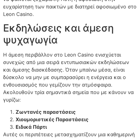
ευχαρίστηση των παικτών με διατηρεί αφοσιωμένο στο
Leon Casino.
Εκδηλώσεις και άμεση
ψυχαγωγία
Η άμεση περιβάλλον στο Leon Casino ενισχύεται
συνεχώς από μια σειρά εντυπωσιακών εκδηλώσεων
και άμεσης διασκέδασης. Όταν μπαίνω μέσα, είναι
δύσκολο να μην με συμπαρασύρει η ενέργεια και ο
ενθουσιασμός που γεμίζουν την ατμόσφαιρα.
Ακολουθούν τρία σημαντικά σημεία που με κάνουν να
γυρίζω:
Ζωντανές παραστάσεις
Χιουμοριστικές Παραστάσεις
Ειδικά Πάρτι
Αυτές οι περιπέτειες μετασχηματίζουν μια καθημερινή