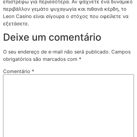
επιστρέφω για περισσότερα. Αν ψάχνετε ένα δυναμικό
περιβάλλον γεμάτο ψυχαγωγία και πιθανά κέρδη, το
Leon Casino είναι σίγουρα ο στόχος που οφείλετε να
εξετάσετε.
Deixe um comentário
O seu endereço de e-mail não será publicado.
Campos
obrigatórios são marcados com
*
Comentário
*