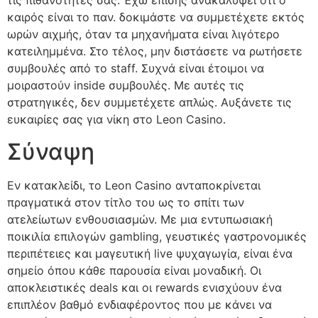
τις πιθανότητές σας. Έχω επίσης ανακαλύψει ότι ο
καιρός είναι το παν. δοκιμάστε να συμμετέχετε εκτός
ωρών αιχμής, όταν τα μηχανήματα είναι λιγότερο
κατειλημμένα. Στο τέλος, μην διστάσετε να ρωτήσετε
συμβουλές από το staff. Συχνά είναι έτοιμοι να
μοιραστούν inside συμβουλές. Με αυτές τις
στρατηγικές, δεν συμμετέχετε απλώς. Αυξάνετε τις
ευκαιρίες σας για νίκη στο Leon Casino.
Σύναψη
Εν κατακλείδι, το Leon Casino ανταποκρίνεται
πραγματικά στον τίτλο του ως το σπίτι των
ατελείωτων ενθουσιασμών. Με μια εντυπωσιακή
ποικιλία επιλογών gambling, γευστικές γαστρονομικές
περιπέτειες και μαγευτική live ψυχαγωγία, είναι ένα
σημείο όπου κάθε παρουσία είναι μοναδική. Οι
αποκλειστικές deals και οι rewards ενισχύουν ένα
επιπλέον βαθμό ενδιαφέροντος που με κάνει να