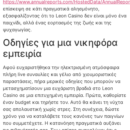
https://www.annualreports.com/HostedData/AnnualRepo
επίσκεψη σε κάτι πραγματικά αλησμόνητο,
εξασφαλίζοντας ότι το Leon Casino δεν είναι μόνο ένα
παιχνίδι, αλλά ένας εορτασμός της ζωής και της
ψυχαγωγίας.
Οδηγίες για μια νικηφόρα
εμπειρία
Αφού ευχαριστήθηκα την ηλεκτρισμένη ατμόσφαιρα
πλήρη live συναυλίες και γέλιο από χιουμοριστικές
παραστάσεις, πήρα μερικές οδηγίες που μπορούν να
μετασχηματίσουν μια ευχάριστη βραδιά στο Leon
Casino σε μια επιτυχημένη εμπειρία. Πρώτα, καθορίστε
έναν budget και τηρήστε τον. Αυτό θα κάνει τη νύχτα
σας απολαυστική χωρίς στρες. Στη συνέχεια, δώστε
χρόνο για να καταλάβετε τους κανόνες των παιγνίων
που συμμετέχετε. Η κατανόηση πραγματικά αυξάνει