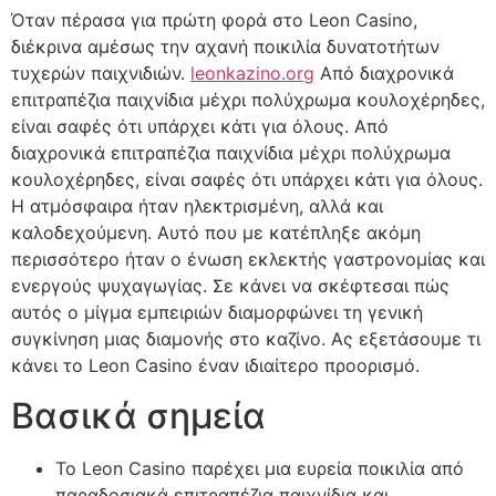
Όταν πέρασα για πρώτη φορά στο Leon Casino,
διέκρινα αμέσως την αχανή ποικιλία δυνατοτήτων
τυχερών παιχνιδιών.
leonkazino.org
Από διαχρονικά
επιτραπέζια παιχνίδια μέχρι πολύχρωμα κουλοχέρηδες,
είναι σαφές ότι υπάρχει κάτι για όλους. Από
διαχρονικά επιτραπέζια παιχνίδια μέχρι πολύχρωμα
κουλοχέρηδες, είναι σαφές ότι υπάρχει κάτι για όλους.
Η ατμόσφαιρα ήταν ηλεκτρισμένη, αλλά και
καλοδεχούμενη. Αυτό που με κατέπληξε ακόμη
περισσότερο ήταν ο ένωση εκλεκτής γαστρονομίας και
ενεργούς ψυχαγωγίας. Σε κάνει να σκέφτεσαι πώς
αυτός ο μίγμα εμπειριών διαμορφώνει τη γενική
συγκίνηση μιας διαμονής στο καζίνο. Ας εξετάσουμε τι
κάνει το Leon Casino έναν ιδιαίτερο προορισμό.
Βασικά σημεία
Το Leon Casino παρέχει μια ευρεία ποικιλία από
παραδοσιακά επιτραπέζια παιχνίδια και