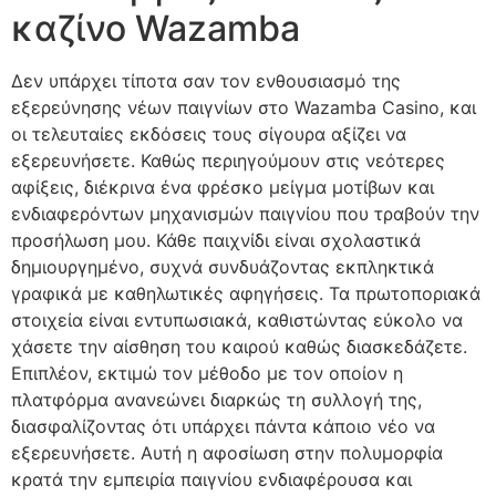
καζίνο Wazamba
Δεν υπάρχει τίποτα σαν τον ενθουσιασμό της
εξερεύνησης νέων παιγνίων στο Wazamba Casino, και
οι τελευταίες εκδόσεις τους σίγουρα αξίζει να
εξερευνήσετε. Καθώς περιηγούμουν στις νεότερες
αφίξεις, διέκρινα ένα φρέσκο μείγμα μοτίβων και
ενδιαφερόντων μηχανισμών παιγνίου που τραβούν την
προσήλωση μου. Κάθε παιχνίδι είναι σχολαστικά
δημιουργημένο, συχνά συνδυάζοντας εκπληκτικά
γραφικά με καθηλωτικές αφηγήσεις. Τα πρωτοποριακά
στοιχεία είναι εντυπωσιακά, καθιστώντας εύκολο να
χάσετε την αίσθηση του καιρού καθώς διασκεδάζετε.
Επιπλέον, εκτιμώ τον μέθοδο με τον οποίον η
πλατφόρμα ανανεώνει διαρκώς τη συλλογή της,
διασφαλίζοντας ότι υπάρχει πάντα κάποιο νέο να
εξερευνήσετε. Αυτή η αφοσίωση στην πολυμορφία
κρατά την εμπειρία παιγνίου ενδιαφέρουσα και