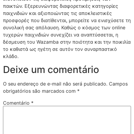
παικτών. Εξερευνώντας διαφορετικές κατηγορίες
παιχνιδιών και αξιοποιώντας τις αποκλειστικές
προσφορές που διατίθενται, μπορείτε να ενισχύσετε τη
συνολική σας απόλαυση. Καθώς ο κόσμος των online
τυχερών παιχνιδιών συνεχίζει να αναπτύσσεται, η
δέσμευση του Wazamba στην ποιότητα και την ποικιλία
το καθιστά ως ηγέτη σε αυτόν τον συναρπαστικό
κλάδο.
Deixe um comentário
O seu endereço de e-mail não será publicado.
Campos
obrigatórios são marcados com
*
Comentário
*