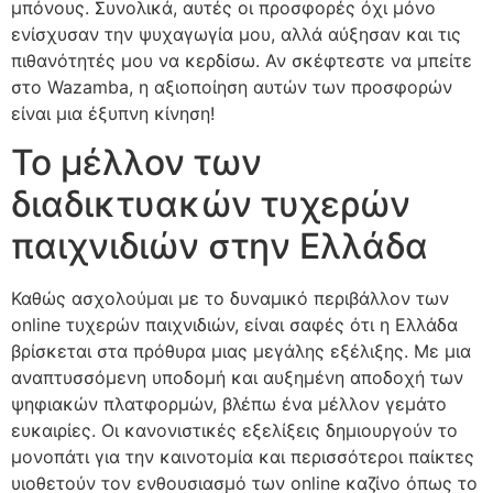
μπόνους. Συνολικά, αυτές οι προσφορές όχι μόνο
ενίσχυσαν την ψυχαγωγία μου, αλλά αύξησαν και τις
πιθανότητές μου να κερδίσω. Αν σκέφτεστε να μπείτε
στο Wazamba, η αξιοποίηση αυτών των προσφορών
είναι μια έξυπνη κίνηση!
Το μέλλον των
διαδικτυακών τυχερών
παιχνιδιών στην Ελλάδα
Καθώς ασχολούμαι με το δυναμικό περιβάλλον των
online τυχερών παιχνιδιών, είναι σαφές ότι η Ελλάδα
βρίσκεται στα πρόθυρα μιας μεγάλης εξέλιξης. Με μια
αναπτυσσόμενη υποδομή και αυξημένη αποδοχή των
ψηφιακών πλατφορμών, βλέπω ένα μέλλον γεμάτο
ευκαιρίες. Οι κανονιστικές εξελίξεις δημιουργούν το
μονοπάτι για την καινοτομία και περισσότεροι παίκτες
υιοθετούν τον ενθουσιασμό των online καζίνο όπως το