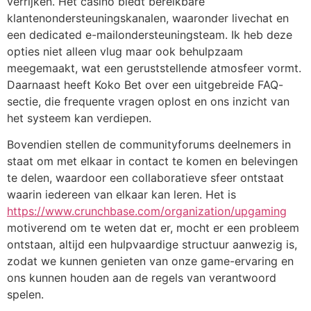
verrijken. Het casino biedt bereikbare
klantenondersteuningskanalen, waaronder livechat en
een dedicated e-mailondersteuningsteam. Ik heb deze
opties niet alleen vlug maar ook behulpzaam
meegemaakt, wat een geruststellende atmosfeer vormt.
Daarnaast heeft Koko Bet over een uitgebreide FAQ-
sectie, die frequente vragen oplost en ons inzicht van
het systeem kan verdiepen.
Bovendien stellen de communityforums deelnemers in
staat om met elkaar in contact te komen en belevingen
te delen, waardoor een collaboratieve sfeer ontstaat
waarin iedereen van elkaar kan leren. Het is
https://www.crunchbase.com/organization/upgaming
motiverend om te weten dat er, mocht er een probleem
ontstaan, altijd een hulpvaardige structuur aanwezig is,
zodat we kunnen genieten van onze game-ervaring en
ons kunnen houden aan de regels van verantwoord
spelen.