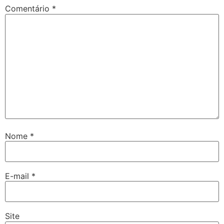
Comentário
*
Nome
*
E-mail
*
Site