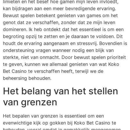
limieten en het besef hoe gamen mijn leven invloedt,
kan bijdragen aan een meer bevredigende ervaring.
Bewust spelen betekent genieten van games om het
genot dat ze verschaffen, zonder dat ze mijn leven
domineren. Ik heb ontdekt dat het essentieel is om een
begroting opzij te zetten en je daaraan te voldoen. Dit
houdt de ervaring aangenaam en stressvrij. Bovendien is
ondersteuning vragen wanneer nodig een blijk van
sterkte, niet van onmacht. Door bewust spelen prioriteit
te geven, kunnen we allemaal genieten van wat Koko
Bet Casino te verschaffen heeft, terwijl we de
beheersing behouden.
Het belang van het stellen
van grenzen
Het bepalen van grenzen is essentieel om een
evenwichtige kijk op gokken bij Koko Bet Casino te
behouden, vooral omdat je gemakkelijk meegenomen