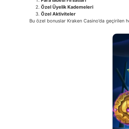
Özel Üyelik Kademeleri
Özel Aktiviteler
Bu özel bonuslar Kraken Casino’da geçirilen h