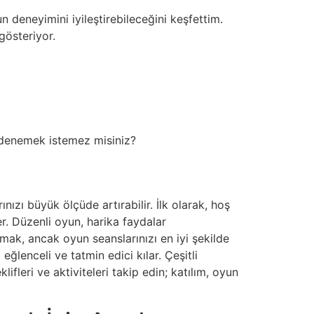
n deneyimini iyileştirebileceğini keşfettim.
gösteriyor.
ı denemek istemez misiniz?
ızı büyük ölçüde artırabilir. İlk olarak, hoş
er. Düzenli oyun, harika faydalar
amak, ancak oyun seanslarınızı en iyi şekilde
ğlenceli ve tatmin edici kılar. Çeşitli
ifleri ve aktiviteleri takip edin; katılım, oyun