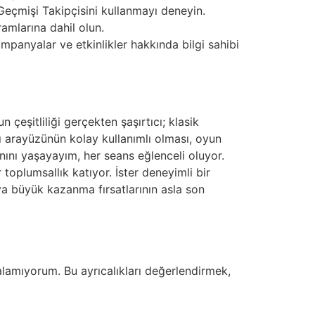
 Geçmişi Takipçisini kullanmayı deneyin.
amlarına dahil olun.
panyalar ve etkinlikler hakkında bilgi sahibi
çeşitliliği gerçekten şaşırtıcı; klasik
cı arayüzünün kolay kullanımlı olması, oyun
nını yaşayayım, her seans eğlenceli oluyor.
toplumsallık katıyor. İster deneyimli bir
eya büyük kazanma fırsatlarının asla son
alamıyorum. Bu ayrıcalıkları değerlendirmek,