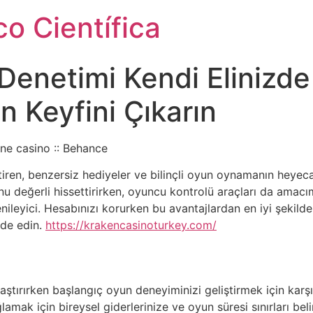
o Científica
Denetimi Kendi Elinizd
n Keyfini Çıkarın
iren, benzersiz hediyeler ve bilinçli oyun oynamanın heyecan
unu değerli hissettirirken, oyuncu kontrolü araçları da ama
ileyici. Hesabınızı korurken bu avantajlardan en iyi şekilde
ade edin.
https://krakencasinoturkey.com/
ştırırken başlangıç oyun deneyiminizi geliştirmek için karş
k için bireysel giderlerinize ve oyun süresi sınırları belir