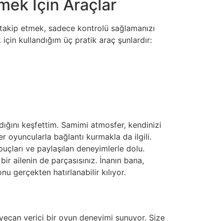
mek İçin Araçlar
u takip etmek, sadece kontrolü sağlamanızı
çin kullandığım üç pratik araç şunlardır:
ığını keşfettim. Samimi atmosfer, kendinizi
 oyuncularla bağlantı kurmakla da ilgili.
puçları ve paylaşılan deneyimlerle dolu.
bir ailenin de parçasısınız. İnanın bana,
nu gerçekten hatırlanabilir kılıyor.
eyecan verici bir oyun deneyimi sunuyor. Size