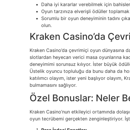
Daha iyi kararlar verebilmek için bahisle
Oyun tarzınıza elverişli ödüller toplamak
Sorumlu bir oyun deneyiminin tadını çıka
olun.
Kraken Casino’da Çevr
Kraken Casino’da çevrimiçi oyun dünyasına dald
slotlardan heyecan verici masa oyunlarına kadar
deneyimimi sorunsuz kılıyor. İster büyük ödüll
Üstelik oyuncu topluluğu da bunu daha da hoş h
katılımcı olayım, ister yeni başlıyor olayım, 
bulmamasını sağlıyor.
Özel Bonuslar: Neler Be
Kraken Casino’nun etkileyici ortamında dolaşı
oyun tecrübemi gerçekten zenginleştiriyor. İşt
Para İadesi Fırsatları