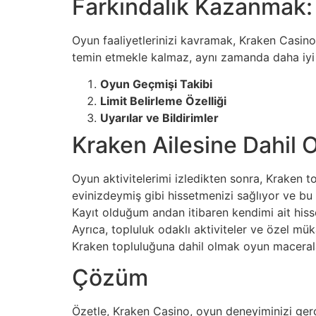
Farkındalık Kazanmak: 
Oyun faaliyetlerinizi kavramak, Kraken Casino
temin etmekle kalmaz, aynı zamanda daha iyi k
Oyun Geçmişi Takibi
Limit Belirleme Özelliği
Uyarılar ve Bildirimler
Kraken Ailesine Dahil 
Oyun aktivitelerimi izledikten sonra, Kraken 
evinizdeymiş gibi hissetmenizi sağlıyor ve bu 
Kayıt olduğum andan itibaren kendimi ait hisse
Ayrıca, topluluk odaklı aktiviteler ve özel müka
Kraken topluluğuna dahil olmak oyun macerala
Çözüm
Özetle, Kraken Casino, oyun deneyiminizi gerç