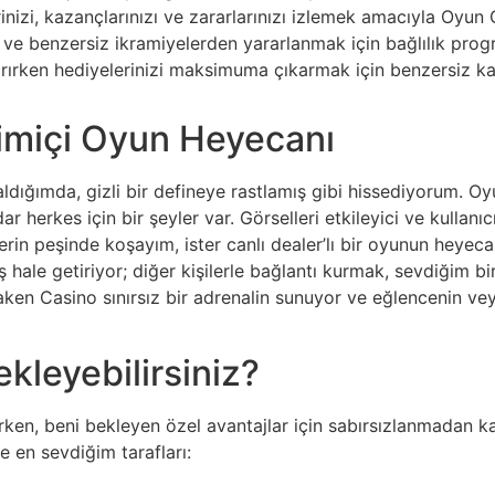
rinizi, kazançlarınızı ve zararlarınızı izlemek amacıyla Oyun
 ve benzersiz ikramiyelerden yararlanmak için bağlılık progr
rırken hediyelerinizi maksimuma çıkarmak için benzersiz kam
imiçi Oyun Heyecanı
ığımda, gizli bir defineye rastlamış gibi hissediyorum. Oyun 
 herkes için bir şeyler var. Görselleri etkileyici ve kullanı
erin peşinde koşayım, ister canlı dealer’lı bir oyunun heyeca
ale getiriyor; diğer kişilerle bağlantı kurmak, sevdiğim bir 
Kraken Casino sınırsız bir adrenalin sunuyor ve eğlencenin v
kleyebilirsiniz?
rken, beni bekleyen özel avantajlar için sabırsızlanmadan k
e en sevdiğim tarafları: