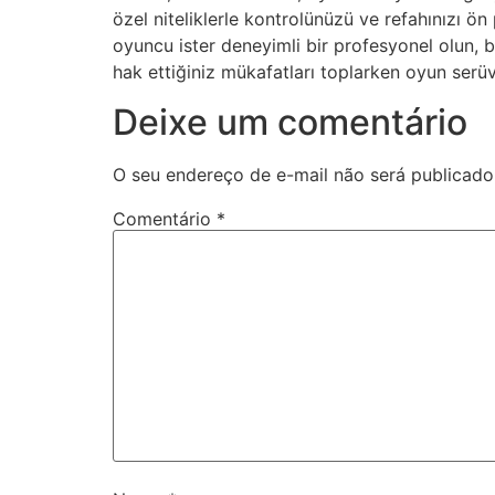
özel niteliklerle kontrolünüzü ve refahınızı ön 
oyuncu ister deneyimli bir profesyonel olun,
hak ettiğiniz mükafatları toplarken oyun serüve
Deixe um comentário
O seu endereço de e-mail não será publicado
Comentário
*