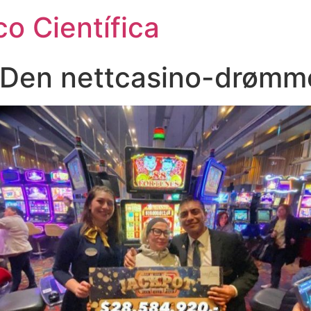
o Científica
 Den nettcasino-drømmer