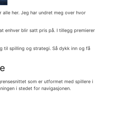
 alle her. Jeg har undret meg over hvor
enhver blir satt pris på. I tillegg premierer
il spilling og strategi. Så dykk inn og få
se
ensesnittet som er utformet med spillere i
ningen i stedet for navigasjonen.