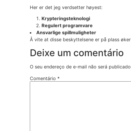
Her er det jeg verdsetter høyest:
Krypteringsteknologi
Regulert programvare
Ansvarlige spillmuligheter
Å vite at disse beskyttelsene er på plass øke
Deixe um comentário
O seu endereço de e-mail não será publicado
Comentário
*