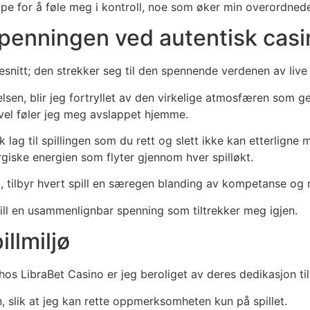
pe for å føle meg i kontroll, noe som øker min overordnede
 Spenningen ved autentisk cas
esnitt; den strekker seg til den spennende verdenen av live 
sen, blir jeg fortryllet av den virkelige atmosfæren som ge
evel føler jeg meg avslappet hjemme.
 lag til spillingen som du rett og slett ikke kan etterligne m
giske energien som flyter gjennom hver spilløkt.
at, tilbyr hvert spill en særegen blanding av kompetanse og 
spill en usammenlignbar spenning som tiltrekker meg igjen.
illmiljø
g hos LibraBet Casino er jeg beroliget av deres dedikasjon til 
, slik at jeg kan rette oppmerksomheten kun på spillet.