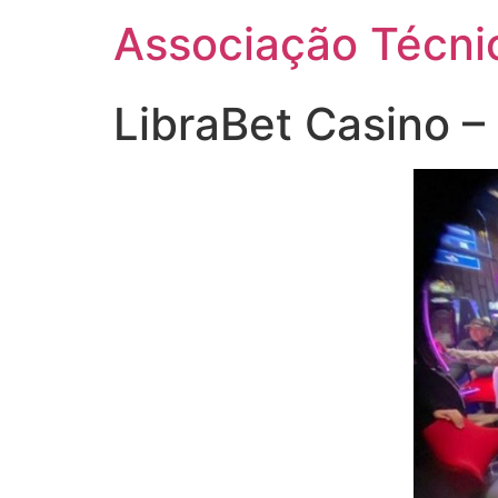
Ir
Associação Técnic
para
o
conteúdo
LibraBet Casino –