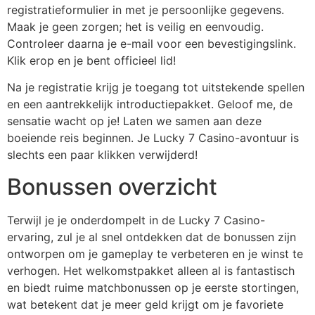
registratieformulier in met je persoonlijke gegevens.
Maak je geen zorgen; het is veilig en eenvoudig.
Controleer daarna je e-mail voor een bevestigingslink.
Klik erop en je bent officieel lid!
Na je registratie krijg je toegang tot uitstekende spellen
en een aantrekkelijk introductiepakket. Geloof me, de
sensatie wacht op je! Laten we samen aan deze
boeiende reis beginnen. Je Lucky 7 Casino-avontuur is
slechts een paar klikken verwijderd!
Bonussen overzicht
Terwijl je je onderdompelt in de Lucky 7 Casino-
ervaring, zul je al snel ontdekken dat de bonussen zijn
ontworpen om je gameplay te verbeteren en je winst te
verhogen. Het welkomstpakket alleen al is fantastisch
en biedt ruime matchbonussen op je eerste stortingen,
wat betekent dat je meer geld krijgt om je favoriete