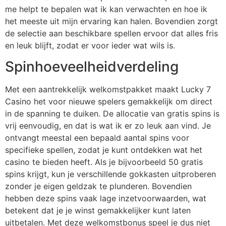
me helpt te bepalen wat ik kan verwachten en hoe ik
het meeste uit mijn ervaring kan halen. Bovendien zorgt
de selectie aan beschikbare spellen ervoor dat alles fris
en leuk blijft, zodat er voor ieder wat wils is.
Spinhoeveelheidverdeling
Met een aantrekkelijk welkomstpakket maakt Lucky 7
Casino het voor nieuwe spelers gemakkelijk om direct
in de spanning te duiken. De allocatie van gratis spins is
vrij eenvoudig, en dat is wat ik er zo leuk aan vind. Je
ontvangt meestal een bepaald aantal spins voor
specifieke spellen, zodat je kunt ontdekken wat het
casino te bieden heeft. Als je bijvoorbeeld 50 gratis
spins krijgt, kun je verschillende gokkasten uitproberen
zonder je eigen geldzak te plunderen. Bovendien
hebben deze spins vaak lage inzetvoorwaarden, wat
betekent dat je je winst gemakkelijker kunt laten
uitbetalen. Met deze welkomstbonus speel je dus niet