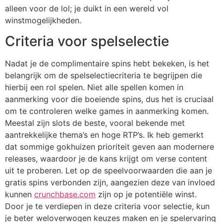
alleen voor de lol; je duikt in een wereld vol
winstmogelijkheden.
Criteria voor spelselectie
Nadat je de complimentaire spins hebt bekeken, is het
belangrijk om de spelselectiecriteria te begrijpen die
hierbij een rol spelen. Niet alle spellen komen in
aanmerking voor die boeiende spins, dus het is cruciaal
om te controleren welke games in aanmerking komen.
Meestal zijn slots de beste, vooral bekende met
aantrekkelijke thema’s en hoge RTP’s. Ik heb gemerkt
dat sommige gokhuizen prioriteit geven aan modernere
releases, waardoor je de kans krijgt om verse content
uit te proberen. Let op de speelvoorwaarden die aan je
gratis spins verbonden zijn, aangezien deze van invloed
kunnen
crunchbase.com
zijn op je potentiële winst.
Door je te verdiepen in deze criteria voor selectie, kun
je beter weloverwogen keuzes maken en je spelervaring