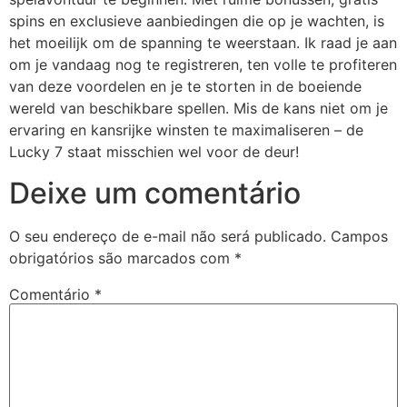
spins en exclusieve aanbiedingen die op je wachten, is
het moeilijk om de spanning te weerstaan. Ik raad je aan
om je vandaag nog te registreren, ten volle te profiteren
van deze voordelen en je te storten in de boeiende
wereld van beschikbare spellen. Mis de kans niet om je
ervaring en kansrijke winsten te maximaliseren – de
Lucky 7 staat misschien wel voor de deur!
Deixe um comentário
O seu endereço de e-mail não será publicado.
Campos
obrigatórios são marcados com
*
Comentário
*