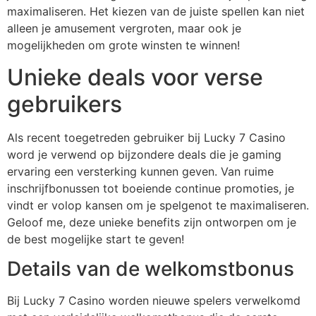
maximaliseren. Het kiezen van de juiste spellen kan niet
alleen je amusement vergroten, maar ook je
mogelijkheden om grote winsten te winnen!
Unieke deals voor verse
gebruikers
Als recent toegetreden gebruiker bij Lucky 7 Casino
word je verwend op bijzondere deals die je gaming
ervaring een versterking kunnen geven. Van ruime
inschrijfbonussen tot boeiende continue promoties, je
vindt er volop kansen om je spelgenot te maximaliseren.
Geloof me, deze unieke benefits zijn ontworpen om je
de best mogelijke start te geven!
Details van de welkomstbonus
Bij Lucky 7 Casino worden nieuwe spelers verwelkomd