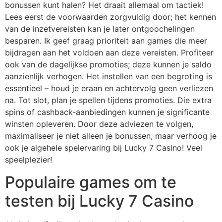
bonussen kunt halen? Het draait allemaal om tactiek!
Lees eerst de voorwaarden zorgvuldig door; het kennen
van de inzetvereisten kan je later ontgoochelingen
besparen. Ik geef graag prioriteit aan games die meer
bijdragen aan het voldoen aan deze vereisten. Profiteer
ook van de dagelijkse promoties; deze kunnen je saldo
aanzienlijk verhogen. Het instellen van een begroting is
essentieel – houd je eraan en achtervolg geen verliezen
na. Tot slot, plan je spellen tijdens promoties. Die extra
spins of cashback-aanbiedingen kunnen je significante
winsten opleveren. Door deze adviezen te volgen,
maximaliseer je niet alleen je bonussen, maar verhoog je
ook je algehele spelervaring bij Lucky 7 Casino! Veel
speelplezier!
Populaire games om te
testen bij Lucky 7 Casino