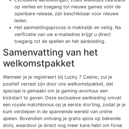
op verlies en toegang tot nieuwe games vóór de
openbare release, zijn beschikbaar voor nieuwe
leden.
Het aanmeldingsproces is makkelijk en veilig. Na
verificatie van uw e-mailadres krijgt u direct
toegang tot de spellen en het aanbieding.
Samenvatting van het
welkomstpakket
Wanneer je je registreert bij Lucky 7 Casino, zul je
positief verrast zijn door ons welkomstpakket, dat
speciaal is gemaakt om je gaming-avontuur een
kickstart te geven. Deze exclusieve aanbieding omvat
een royale matchbonus op je eerste storting, zodat je je
kunt verdiepen in de spannende wereld van online
spelen. Bovendien ontvang je gratis spins op bekende
slots, waardoor je direct nog meer kans hebt om forse