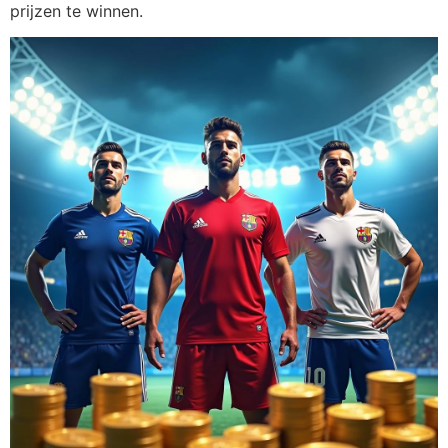
prijzen te winnen.