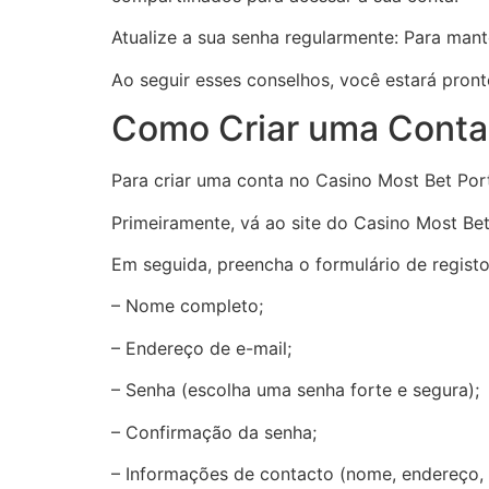
Atualize a sua senha regularmente: Para man
Ao seguir esses conselhos, você estará pron
Como Criar uma Conta 
Para criar uma conta no Casino Most Bet Port
Primeiramente, vá ao site do Casino Most Bet 
Em seguida, preencha o formulário de regist
– Nome completo;
– Endereço de e-mail;
– Senha (escolha uma senha forte e segura);
– Confirmação da senha;
– Informações de contacto (nome, endereço, t