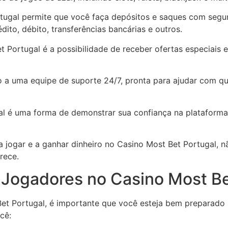
tugal permite que você faça depósitos e saques com segura
to, débito, transferências bancárias e outros.
et Portugal é a possibilidade de receber ofertas especiai
 a uma equipe de suporte 24/7, pronta para ajudar com q
gal é uma forma de demonstrar sua confiança na plataforma
 jogar e a ganhar dinheiro no Casino Most Bet Portugal, nã
rece.
Jogadores no Casino Most Be
t Portugal, é importante que você esteja bem preparado 
cê: