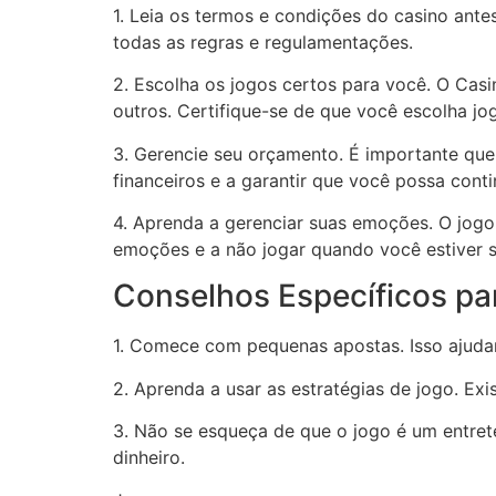
1. Leia os termos e condições do casino antes
todas as regras e regulamentações.
2. Escolha os jogos certos para você. O Casi
outros. Certifique-se de que você escolha jo
3. Gerencie seu orçamento. É importante que
financeiros e a garantir que você possa cont
4. Aprenda a gerenciar suas emoções. O jog
emoções e a não jogar quando você estiver s
Conselhos Específicos p
1. Comece com pequenas apostas. Isso ajudar
2. Aprenda a usar as estratégias de jogo. Ex
3. Não se esqueça de que o jogo é um entret
dinheiro.