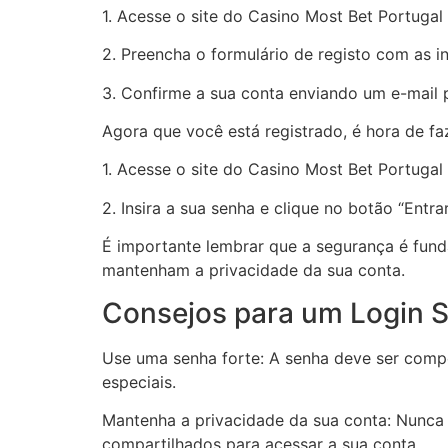
1. Acesse o site do Casino Most Bet Portugal 
2. Preencha o formulário de registo com as i
3. Confirme a sua conta enviando um e-mail p
Agora que você está registrado, é hora de fa
1. Acesse o site do Casino Most Bet Portugal 
2. Insira a sua senha e clique no botão “Entra
É importante lembrar que a segurança é fund
mantenham a privacidade da sua conta.
Consejos para um Login 
Use uma senha forte: A senha deve ser compo
especiais.
Mantenha a privacidade da sua conta: Nunca 
compartilhados para acessar a sua conta.