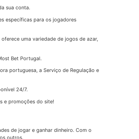
da sua conta.
es específicas para os jogadores
 oferece uma variedade de jogos de azar,
ost Bet Portugal.
ora portuguesa, a Serviço de Regulação e
onível 24/7.
as e promoções do site!
des de jogar e ganhar dinheiro. Com o
os outros.