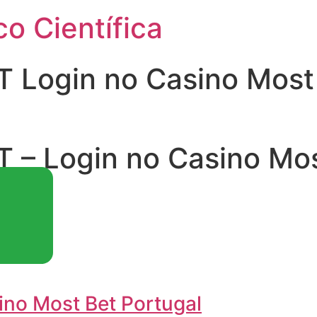
o Científica
T Login no Casino Most
 – Login no Casino Mos
ino Most Bet Portugal