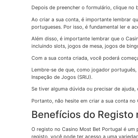
Depois de preencher o formulário, clique no b
Ao criar a sua conta, é importante lembrar 
portugueses. Por isso, é fundamental ler e ac
Além disso, é importante lembrar que o Casi
incluindo slots, jogos de mesa, jogos de bing
Com a sua conta criada, você poderá começar
Lembre-se de que, como jogador português, v
Inspeção de Jogos (SRIJ).
Se tiver alguma dúvida ou precisar de ajuda, 
Portanto, não hesite em criar a sua conta no
Benefícios do Registo
O registo no Casino Most Bet Portugal é um 
registo, você pode ter acesso a uma variedade