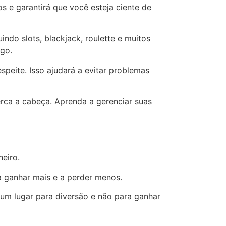
os e garantirá que você esteja ciente de
ndo slots, blackjack, roulette e muitos
ogo.
peite. Isso ajudará a evitar problemas
rca a cabeça. Aprenda a gerenciar suas
eiro.
a ganhar mais e a perder menos.
um lugar para diversão e não para ganhar