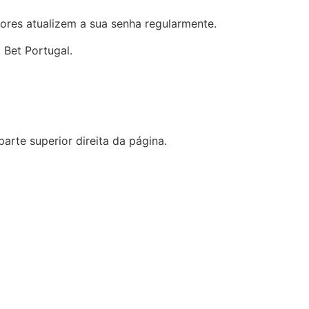
ores atualizem a sua senha regularmente.
 Bet Portugal.
arte superior direita da página.