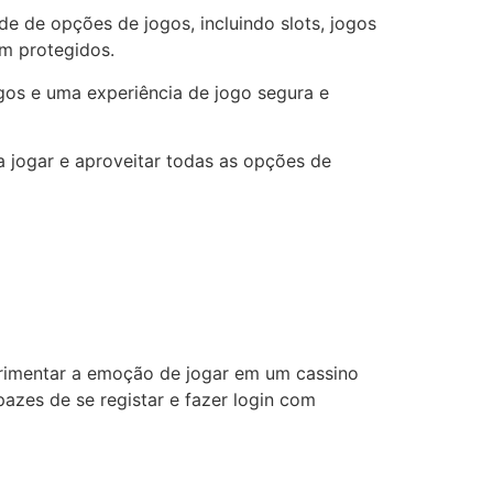
e de opções de jogos, incluindo slots, jogos
am protegidos.
os e uma experiência de jogo segura e
 jogar e aproveitar todas as opções de
erimentar a emoção de jogar em um cassino
azes de se registar e fazer login com