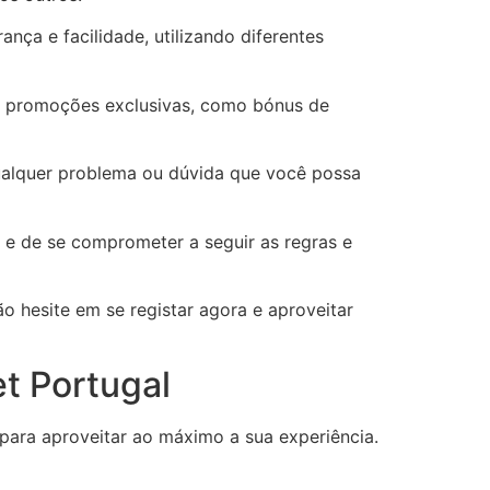
nça e facilidade, utilizando diferentes
s e promoções exclusivas, como bónus de
ualquer problema ou dúvida que você possa
 e de se comprometer a seguir as regras e
o hesite em se registar agora e aproveitar
t Portugal
para aproveitar ao máximo a sua experiência.