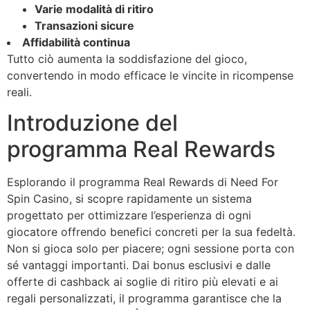
Varie modalità di ritiro
Transazioni sicure
Affidabilità continua
Tutto ciò aumenta la soddisfazione del gioco,
convertendo in modo efficace le vincite in ricompense
reali.
Introduzione del
programma Real Rewards
Esplorando il programma Real Rewards di Need For
Spin Casino, si scopre rapidamente un sistema
progettato per ottimizzare l’esperienza di ogni
giocatore offrendo benefici concreti per la sua fedeltà.
Non si gioca solo per piacere; ogni sessione porta con
sé vantaggi importanti. Dai bonus esclusivi e dalle
offerte di cashback ai soglie di ritiro più elevati e ai
regali personalizzati, il programma garantisce che la