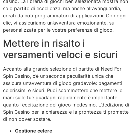
casinò. La libreria di giochi ben selezionata mostra non
solo partite di eccellenza, ma anche all’avanguardia,
creati da noti programmatori di applicazioni. Con ogni
clic, vi assicuriamo un’avventura emozionante, su
personalizzata per le vostre preferenze di gioco.
Mettere in risalto i
versamenti veloci e sicuri
Accanto alla grande selezione di partite di Need For
Spin Casino, c’è un’seconda peculiarità unica che
assicura un’avventura di gioco gradevole: pagamenti
celerissimi e sicuri. Puoi scommettere che mettere le
mani sulle tue guadagni rapidamente è importante
quanto l’eccitazione del gioco medesimo. L’dedizione di
Spin Casino per la chiarezza e la prontezza ti promette
di non dover sostare.
Gestione celere