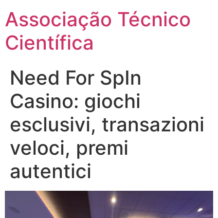
Ir
Associação Técnico
para
o
Científica
conteúdo
Need For SpIn
Casino: giochi
esclusivi, transazioni
veloci, premi
autentici