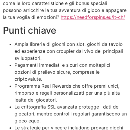
come le loro caratteristiche e gli bonus speciali
possono arricchire la tua avventura di gioco e appagare
la tua voglia di emozioni?
https://needforspins.eu/it-ch/
Punti chiave
Ampia libreria di giochi con slot, giochi da tavolo
ed esperienze con croupier dal vivo dei principali
sviluppatori.
Pagamenti immediati e sicuri con molteplici
opzioni di prelievo sicure, comprese le
criptovalute.
Programma Real Rewards che offre premi unici,
rimborso e regali personalizzati per una più alta
lealtà dei giocatori.
La crittografia SSL avanzata protegge i dati dei
giocatori, mentre controlli regolari garantiscono un
gioco equo.
Le strategie per vincere includono provare giochi