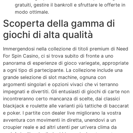
gratuiti, gestire il bankroll e sfruttare le offerte in
modo ottimale.
Scoperta della gamma di
giochi di alta qualità
Immergendosi nella collezione di titoli premium di Need
For Spin Casino, ci si trova subito di fronte a uno
panorama di esperienze di gioco variegate, appropriate
a ogni tipo di partecipante. La collezione include una
grande selezione di slot machine, ognuna con
argomenti singolari e opzioni vivaci che vi terranno
impegnati e divertiti. Gli entusiasti di giochi di carte non
incontreranno certo mancanza di scelte, dai classici
blackjack e roulette alle varianti più tattiche di baccarat
e poker. I partite con dealer live migliorano la vostra
avventura con movimenti in diretta, unendovi a un
croupier reale e ad altri utenti per un’vera clima da