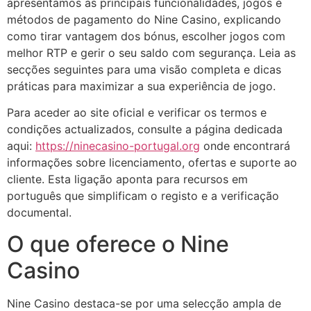
apresentamos as principais funcionalidades, jogos e
métodos de pagamento do Nine Casino, explicando
como tirar vantagem dos bónus, escolher jogos com
melhor RTP e gerir o seu saldo com segurança. Leia as
secções seguintes para uma visão completa e dicas
práticas para maximizar a sua experiência de jogo.
Para aceder ao site oficial e verificar os termos e
condições actualizados, consulte a página dedicada
aqui:
https://ninecasino-portugal.org
onde encontrará
informações sobre licenciamento, ofertas e suporte ao
cliente. Esta ligação aponta para recursos em
português que simplificam o registo e a verificação
documental.
O que oferece o Nine
Casino
Nine Casino destaca-se por uma selecção ampla de