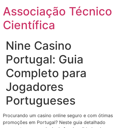
Ir
Associação Técnico
para
o
Científica
conteúdo
Nine Casino
Portugal: Guia
Completo para
Jogadores
Portugueses
Procurando um casino online seguro e com ótimas
promoções em Portugal? Neste guia detalhado