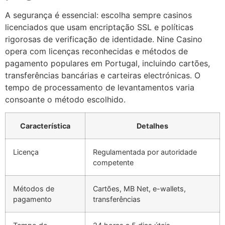
A segurança é essencial: escolha sempre casinos
licenciados que usam encriptação SSL e políticas
rigorosas de verificação de identidade. Nine Casino
opera com licenças reconhecidas e métodos de
pagamento populares em Portugal, incluindo cartões,
transferências bancárias e carteiras electrónicas. O
tempo de processamento de levantamentos varia
consoante o método escolhido.
Característica
Detalhes
Licença
Regulamentada por autoridade
competente
Métodos de
Cartões, MB Net, e-wallets,
pagamento
transferências