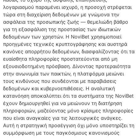
λογαριασμού παραμένει ισχυρό, η προσοχή στρέφεται
τώρα στη διαχείριση δεδομένων με γνώμονα την
ασφάλεια της προσωπικής ζωής — θεμελιώδη βάθρο
για τη εξασφάλιση της προστασίας των ιδιωτικών
δεδομένων των χρηστών. Η NoviBet χρησιμοποιεί
προηγμένες τεχνικές κρυπτογράφησης και αυστηρά
κανόνες απορρήτου δεδομένων, διασφαλίζοντας ότι τα
ευαίσθητα πληροφορίες προστατεύονται από μη
εξουσιοδοτημένη πρόσβαση. Δίνοντας προτεραιότητα
στην ανωνυμία των παικτών, η πλατφόρμα μειώνει
τους κινδύνους που συνδέονται με παραβιάσεις
δεδομένων και κυβερνοεπιθέσεις. Η αναλυτική
κατανόηση αποκαλύπτει ότι τα συστήματα της NoviBet
έχουν δημιουργηθεί για να μειώνουν τη διατήρηση
πληροφοριών, μαζεύοντας μόνο κρίσιμες πληροφορίες
που είναι αναγκαίες για τις λειτουργικές ανάγκες.
Αυτή η στρατηγική προσέγγιση όχι μόνο υποστηρίζει τη
συμμόρφωση με τους παγκόσμιους κανονισμούς