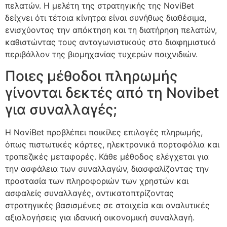
πελατών. Η μελέτη της στρατηγικής της NoviBet
δείχνει ότι τέτοια κίνητρα είναι συνήθως διαθέσιμα,
ενισχύοντας την απόκτηση και τη διατήρηση πελατών,
καθιστώντας τους ανταγωνιστικούς στο διαφημιστικό
περιβάλλον της βιομηχανίας τυχερών παιχνιδιών.
Ποιες μέθοδοι πληρωμής
γίνονται δεκτές από τη Novibet
για συναλλαγές;
Η NoviBet προβλέπει ποικίλες επιλογές πληρωμής,
όπως πιστωτικές κάρτες, ηλεκτρονικά πορτοφόλια και
τραπεζικές μεταφορές. Κάθε μέθοδος ελέγχεται για
την ασφάλεια των συναλλαγών, διασφαλίζοντας την
προστασία των πληροφοριών των χρηστών και
ασφαλείς συναλλαγές, αντικατοπτρίζοντας
στρατηγικές βασισμένες σε στοιχεία και αναλυτικές
αξιολογήσεις για ιδανική οικονομική συναλλαγή.