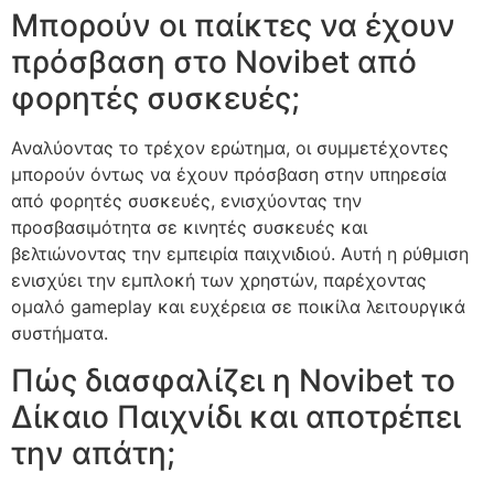
Μπορούν οι παίκτες να έχουν
πρόσβαση στο Novibet από
φορητές συσκευές;
Αναλύοντας το τρέχον ερώτημα, οι συμμετέχοντες
μπορούν όντως να έχουν πρόσβαση στην υπηρεσία
από φορητές συσκευές, ενισχύοντας την
προσβασιμότητα σε κινητές συσκευές και
βελτιώνοντας την εμπειρία παιχνιδιού. Αυτή η ρύθμιση
ενισχύει την εμπλοκή των χρηστών, παρέχοντας
ομαλό gameplay και ευχέρεια σε ποικίλα λειτουργικά
συστήματα.
Πώς διασφαλίζει η Novibet το
Δίκαιο Παιχνίδι και αποτρέπει
την απάτη;