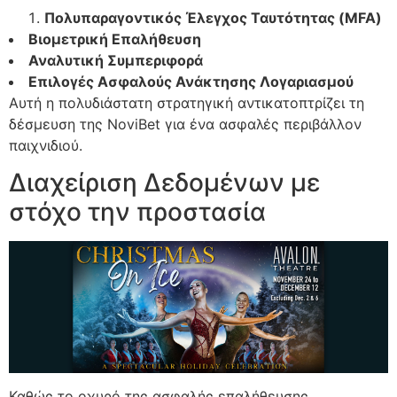
Πολυπαραγοντικός Έλεγχος Ταυτότητας (MFA)
Βιομετρική Επαλήθευση
Αναλυτική Συμπεριφορά
Επιλογές Ασφαλούς Ανάκτησης Λογαριασμού
Αυτή η πολυδιάστατη στρατηγική αντικατοπτρίζει τη
δέσμευση της NoviBet για ένα ασφαλές περιβάλλον
παιχνιδιού.
Διαχείριση Δεδομένων με
στόχο την προστασία
Καθώς το οχυρό της ασφαλής επαλήθευσης