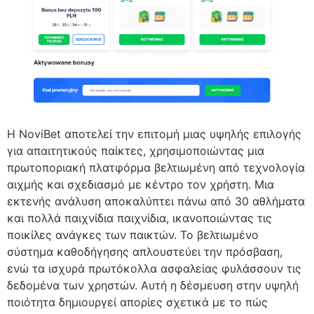
Η NoviBet αποτελεί την επιτομή μιας υψηλής επιλογής
για απαιτητικούς παίκτες, χρησιμοποιώντας μια
πρωτοποριακή πλατφόρμα βελτιωμένη από τεχνολογία
αιχμής και σχεδιασμό με κέντρο τον χρήστη. Μια
εκτενής ανάλυση αποκαλύπτει πάνω από 30 αθλήματα
και πολλά παιχνίδια παιχνίδια, ικανοποιώντας τις
ποικίλες ανάγκες των παικτών. Το βελτιωμένο
σύστημα καθοδήγησης απλουστεύει την πρόσβαση,
ενώ τα ισχυρά πρωτόκολλα ασφαλείας φυλάσσουν τις
δεδομένα των χρηστών. Αυτή η δέσμευση στην υψηλή
ποιότητα δημιουργεί απορίες σχετικά με το πώς