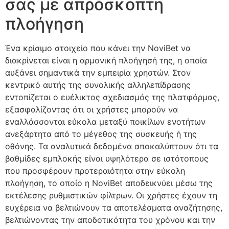
σας με απρόσκοπτη
πλοήγηση
Ένα κρίσιμο στοιχείο που κάνει την NoviBet να
διακρίνεται είναι η αρμονική πλοήγησή της, η οποία
αυξάνει σημαντικά την εμπειρία χρηστών. Στον
κεντρικό αυτής της συνολικής αλληλεπίδρασης
εντοπίζεται ο ευέλικτος σχεδιασμός της πλατφόρμας,
εξασφαλίζοντας ότι οι χρήστες μπορούν να
εναλλάσσονται εύκολα μεταξύ ποικίλων ενοτήτων
ανεξάρτητα από το μέγεθος της συσκευής ή της
οθόνης. Τα αναλυτικά δεδομένα αποκαλύπτουν ότι τα
βαθμίδες εμπλοκής είναι υψηλότερα σε ιστότοπους
που προσφέρουν προτεραιότητα στην εύκολη
πλοήγηση, το οποίο η NoviBet αποδεικνύει μέσω της
εκτέλεσης ρυθμιστικών φίλτρων. Οι χρήστες έχουν τη
ευχέρεια να βελτιώνουν τα αποτελέσματα αναζήτησης,
βελτιώνοντας την αποδοτικότητα του χρόνου και την