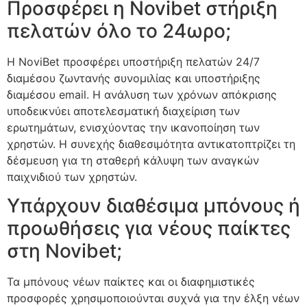
Προσφέρει η Novibet στήριξη
πελατών όλο το 24ωρο;
Η NoviBet προσφέρει υποστήριξη πελατών 24/7
διαμέσου ζωντανής συνομιλίας και υποστήριξης
διαμέσου email. Η ανάλυση των χρόνων απόκρισης
υποδεικνύει αποτελεσματική διαχείριση των
ερωτημάτων, ενισχύοντας την ικανοποίηση των
χρηστών. Η συνεχής διαθεσιμότητα αντικατοπτρίζει τη
δέσμευση για τη σταθερή κάλυψη των αναγκών
παιχνιδιού των χρηστών.
Υπάρχουν διαθέσιμα μπόνους ή
προωθήσεις για νέους παίκτες
στη Novibet;
Τα μπόνους νέων παίκτες και οι διαφημιστικές
προσφορές χρησιμοποιούνται συχνά για την έλξη νέων