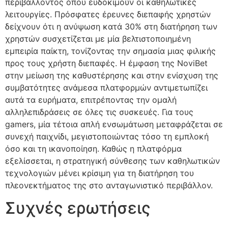
περιβάλλοντος όπου ευδοκιμούν οι καθηλωτικές
λειτουργίες. Πρόσφατες έρευνες διεπαφής χρηστών
δείχνουν ότι η ανύψωση κατά 30% στη διατήρηση των
χρηστών συσχετίζεται με μία βελτιστοποιημένη
εμπειρία παίκτη, τονίζοντας την σημασία μιας φιλικής
προς τους χρήστη διεπαφές. Η έμφαση της NoviBet
στην μείωση της καθυστέρησης και στην ενίσχυση της
συμβατότητες ανάμεσα πλατφορμών αντιμετωπίζει
αυτά τα ευρήματα, επιτρέποντας την ομαλή
αλληλεπιδράσεις σε όλες τις συσκευές. Για τους
gamers, μία τέτοια απλή ενσωμάτωση μεταφράζεται σε
συνεχή παιχνίδι, μεγιστοποιώντας τόσο τη εμπλοκή
όσο και τη ικανοποίηση. Καθώς η πλατφόρμα
εξελίσσεται, η στρατηγική σύνθεσης των καθηλωτικών
τεχνολογιών μένει κρίσιμη για τη διατήρηση του
πλεονεκτήματος της στο ανταγωνιστικό περιβάλλον.
Συχνές ερωτήσεις