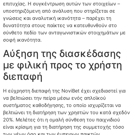
επιτυχίας. Η συγκέντρωση αυτών των στοιχείων –
υποστηριζόμενη από ανάλυση που στηρίζεται σε
γνώσεις και αναλυτική ικανότητα – παρέχει τη
δυνατότητα στους παίκτες να κατευθυνθούν στο
σύνθετο πεδίο των ανταγωνιστικών στοιχημάτων με
σοφή ικανότητα.
Αύξηση της διασκέδασης
με φιλική προς το χρήστη
διεπαφή
Η εύχρηστη διεπαφή της NoviBet έχει σχεδιαστεί για
να βελτιώσει την πείρα μέσω ενός απλοϊκού
συστήματος καθοδήγησης, το οποίο ισχυρίζεται να
βελτιώνει τη διατήρηση των χρηστών του κατά σχεδόν
20%. Μελέτες ότι η ομαλή σύνθεση του παιχνιδιού
είναι κρίσιμη για τη διατήρηση της συμμετοχής τόσο
των νέων όσο και των έμπειρων παικτών,