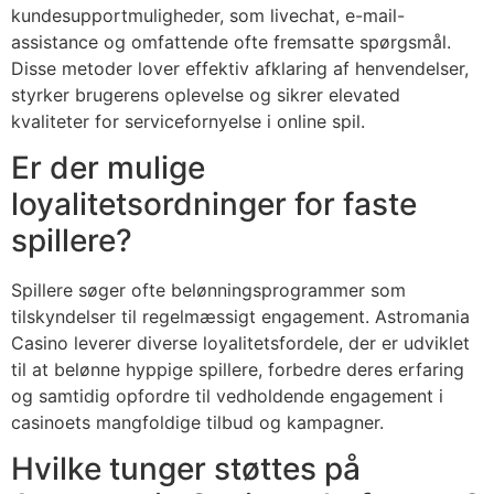
kundesupportmuligheder, som livechat, e-mail-
assistance og omfattende ofte fremsatte spørgsmål.
Disse metoder lover effektiv afklaring af henvendelser,
styrker brugerens oplevelse og sikrer elevated
kvaliteter for servicefornyelse i online spil.
Er der mulige
loyalitetsordninger for faste
spillere?
Spillere søger ofte belønningsprogrammer som
tilskyndelser til regelmæssigt engagement. Astromania
Casino leverer diverse loyalitetsfordele, der er udviklet
til at belønne hyppige spillere, forbedre deres erfaring
og samtidig opfordre til vedholdende engagement i
casinoets mangfoldige tilbud og kampagner.
Hvilke tunger støttes på