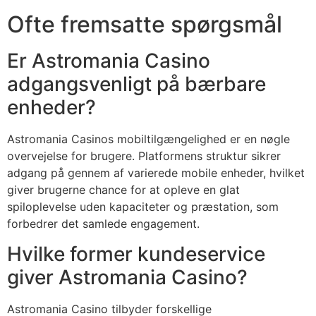
Ofte fremsatte spørgsmål
Er Astromania Casino
adgangsvenligt på bærbare
enheder?
Astromania Casinos mobiltilgængelighed er en nøgle
overvejelse for brugere. Platformens struktur sikrer
adgang på gennem af varierede mobile enheder, hvilket
giver brugerne chance for at opleve en glat
spiloplevelse uden kapaciteter og præstation, som
forbedrer det samlede engagement.
Hvilke former kundeservice
giver Astromania Casino?
Astromania Casino tilbyder forskellige