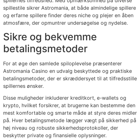
spillernes tilfredshed. Med opmærksomhed på diverse
spillestile sikrer Astromania, at både almindelige spillere
og erfarne spillere finder deres niche og plejer en åben
atmosfære, der opmuntrer undersøgelse og nydelse.
Sikre og bekvemme
betalingsmetoder
For at øge den samlede spiloplevelse præsenterer
Astromania Casino en udvalg beskyttede og praktiske
betalingsmetoder, der er skræddersyet til at tilfredsstille
spillernes ønsker.
Disse muligheder inkluderer kreditkort, e-wallets og
krypto, hvilket forsikrer, at brugerne kan bestemme den
mest komfortable og smarte måde at styre deres midler
på. Hver betalingsmetode lægger vægt på sikkerhed på
høj niveau og robuste sikkerhedsprotokoller, der
beskytter private og finansielle oplysninger.