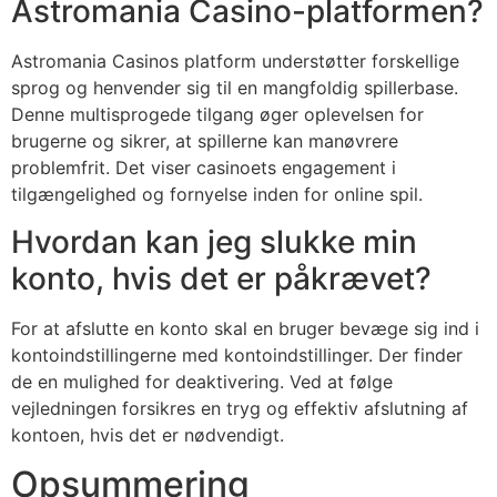
Astromania Casino-platformen?
Astromania Casinos platform understøtter forskellige
sprog og henvender sig til en mangfoldig spillerbase.
Denne multisprogede tilgang øger oplevelsen for
brugerne og sikrer, at spillerne kan manøvrere
problemfrit. Det viser casinoets engagement i
tilgængelighed og fornyelse inden for online spil.
Hvordan kan jeg slukke min
konto, hvis det er påkrævet?
For at afslutte en konto skal en bruger bevæge sig ind i
kontoindstillingerne med kontoindstillinger. Der finder
de en mulighed for deaktivering. Ved at følge
vejledningen forsikres en tryg og effektiv afslutning af
kontoen, hvis det er nødvendigt.
Opsummering