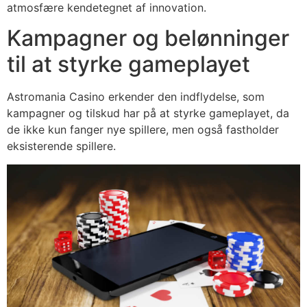
atmosfære kendetegnet af innovation.
Kampagner og belønninger
til at styrke gameplayet
Astromania Casino erkender den indflydelse, som
kampagner og tilskud har på at styrke gameplayet, da
de ikke kun fanger nye spillere, men også fastholder
eksisterende spillere.