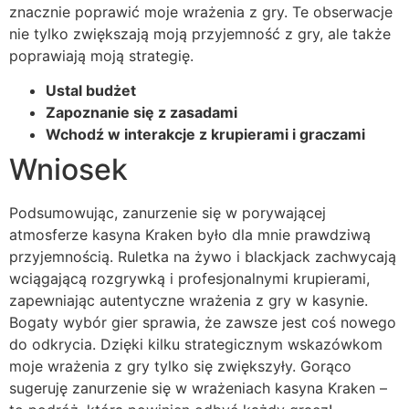
znacznie poprawić moje wrażenia z gry. Te obserwacje
nie tylko zwiększają moją przyjemność z gry, ale także
poprawiają moją strategię.
Ustal budżet
Zapoznanie się z zasadami
Wchodź w interakcje z krupierami i graczami
Wniosek
Podsumowując, zanurzenie się w porywającej
atmosferze kasyna Kraken było dla mnie prawdziwą
przyjemnością. Ruletka na żywo i blackjack zachwycają
wciągającą rozgrywką i profesjonalnymi krupierami,
zapewniając autentyczne wrażenia z gry w kasynie.
Bogaty wybór gier sprawia, że zawsze jest coś nowego
do odkrycia. Dzięki kilku strategicznym wskazówkom
moje wrażenia z gry tylko się zwiększyły. Gorąco
sugeruję zanurzenie się w wrażeniach kasyna Kraken –