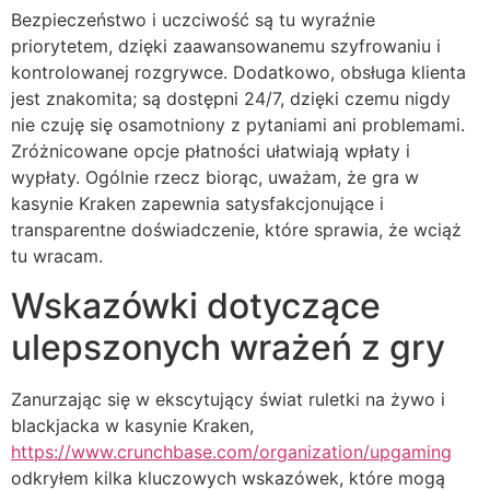
Bezpieczeństwo i uczciwość są tu wyraźnie
priorytetem, dzięki zaawansowanemu szyfrowaniu i
kontrolowanej rozgrywce. Dodatkowo, obsługa klienta
jest znakomita; są dostępni 24/7, dzięki czemu nigdy
nie czuję się osamotniony z pytaniami ani problemami.
Zróżnicowane opcje płatności ułatwiają wpłaty i
wypłaty. Ogólnie rzecz biorąc, uważam, że gra w
kasynie Kraken zapewnia satysfakcjonujące i
transparentne doświadczenie, które sprawia, że wciąż
tu wracam.
Wskazówki dotyczące
ulepszonych wrażeń z gry
Zanurzając się w ekscytujący świat ruletki na żywo i
blackjacka w kasynie Kraken,
https://www.crunchbase.com/organization/upgaming
odkryłem kilka kluczowych wskazówek, które mogą