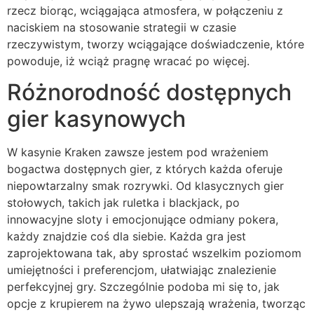
rzecz biorąc, wciągająca atmosfera, w połączeniu z
naciskiem na stosowanie strategii w czasie
rzeczywistym, tworzy wciągające doświadczenie, które
powoduje, iż wciąż pragnę wracać po więcej.
Różnorodność dostępnych
gier kasynowych
W kasynie Kraken zawsze jestem pod wrażeniem
bogactwa dostępnych gier, z których każda oferuje
niepowtarzalny smak rozrywki. Od klasycznych gier
stołowych, takich jak ruletka i blackjack, po
innowacyjne sloty i emocjonujące odmiany pokera,
każdy znajdzie coś dla siebie. Każda gra jest
zaprojektowana tak, aby sprostać wszelkim poziomom
umiejętności i preferencjom, ułatwiając znalezienie
perfekcyjnej gry. Szczególnie podoba mi się to, jak
opcje z krupierem na żywo ulepszają wrażenia, tworząc