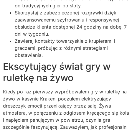
od tradycyjnych gier po sloty.
Skorzystaj z zabezpieczonej rozgrywki dzięki
zaawansowanemu szyfrowaniu i responsywnej
obsłudze klienta dostępnej 24 godziny na dobę, 7
dni w tygodniu.
Zawieraj kontakty towarzyskie z krupierami i
graczami, próbując z różnymi strategiami
obstawiania.
Ekscytujący świat gry w
ruletkę na żywo
Kiedy po raz pierwszy wypróbowałem gry w ruletkę na
żywo w kasynie Kraken, poczułem elektryzujący
dreszczyk emocji przenikający przez salę. Żywa
atmosfera, w połączeniu z odgłosem kręcącego się koła
i napięciem panującym w powietrzu, czyniła gra
szczególnie fascynującą. Zauważyłem, jak profesjonalni