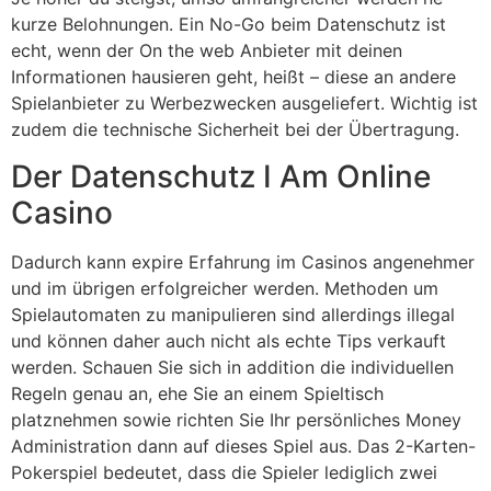
kurze Belohnungen. Ein No-Go beim Datenschutz ist
echt, wenn der On the web Anbieter mit deinen
Informationen hausieren geht, heißt – diese an andere
Spielanbieter zu Werbezwecken ausgeliefert. Wichtig ist
zudem die technische Sicherheit bei der Übertragung.
Der Datenschutz I Am Online
Casino
Dadurch kann expire Erfahrung im Casinos angenehmer
und im übrigen erfolgreicher werden. Methoden um
Spielautomaten zu manipulieren sind allerdings illegal
und können daher auch nicht als echte Tips verkauft
werden. Schauen Sie sich in addition die individuellen
Regeln genau an, ehe Sie an einem Spieltisch
platznehmen sowie richten Sie Ihr persönliches Money
Administration dann auf dieses Spiel aus. Das 2-Karten-
Pokerspiel bedeutet, dass die Spieler lediglich zwei