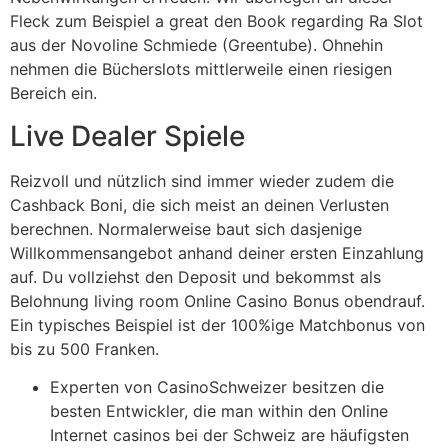
Fleck zum Beispiel a great den Book regarding Ra Slot
aus der Novoline Schmiede (Greentube). Ohnehin
nehmen die Bücherslots mittlerweile einen riesigen
Bereich ein.
Live Dealer Spiele
Reizvoll und nützlich sind immer wieder zudem die
Cashback Boni, die sich meist an deinen Verlusten
berechnen. Normalerweise baut sich dasjenige
Willkommensangebot anhand deiner ersten Einzahlung
auf. Du vollziehst den Deposit und bekommst als
Belohnung living room Online Casino Bonus obendrauf.
Ein typisches Beispiel ist der 100%ige Matchbonus von
bis zu 500 Franken.
Experten von CasinoSchweizer besitzen die
besten Entwickler, die man within den Online
Internet casinos bei der Schweiz are häufigsten