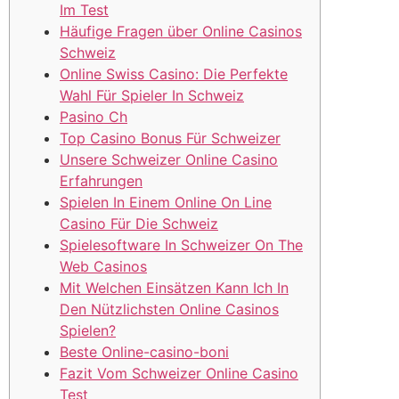
Im Test
Häufige Fragen über Online Casinos
Schweiz
Online Swiss Casino: Die Perfekte
Wahl Für Spieler In Schweiz
Pasino Ch
Top Casino Bonus Für Schweizer
Unsere Schweizer Online Casino
Erfahrungen
Spielen In Einem Online On Line
Casino Für Die Schweiz
Spielesoftware In Schweizer On The
Web Casinos
Mit Welchen Einsätzen Kann Ich In
Den Nützlichsten Online Casinos
Spielen?
Beste Online-casino-boni
Fazit Vom Schweizer Online Casino
Test