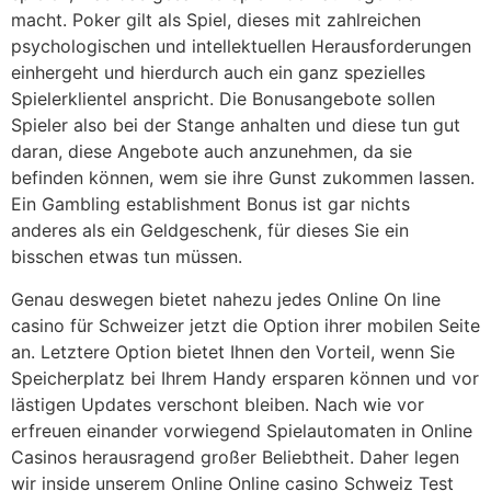
macht. Poker gilt als Spiel, dieses mit zahlreichen
psychologischen und intellektuellen Herausforderungen
einhergeht und hierdurch auch ein ganz spezielles
Spielerklientel anspricht. Die Bonusangebote sollen
Spieler also bei der Stange anhalten und diese tun gut
daran, diese Angebote auch anzunehmen, da sie
befinden können, wem sie ihre Gunst zukommen lassen.
Ein Gambling establishment Bonus ist gar nichts
anderes als ein Geldgeschenk, für dieses Sie ein
bisschen etwas tun müssen.
Genau deswegen bietet nahezu jedes Online On line
casino für Schweizer jetzt die Option ihrer mobilen Seite
an. Letztere Option bietet Ihnen den Vorteil, wenn Sie
Speicherplatz bei Ihrem Handy ersparen können und vor
lästigen Updates verschont bleiben. Nach wie vor
erfreuen einander vorwiegend Spielautomaten in Online
Casinos herausragend großer Beliebtheit. Daher legen
wir inside unserem Online Online casino Schweiz Test