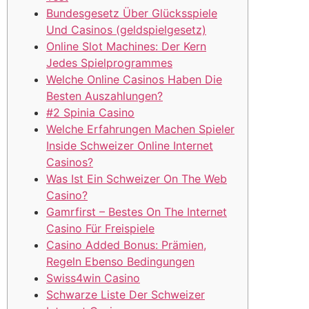
Bundesgesetz Über Glücksspiele
Und Casinos (geldspielgesetz)
Online Slot Machines: Der Kern
Jedes Spielprogrammes
Welche Online Casinos Haben Die
Besten Auszahlungen?
#2 Spinia Casino
Welche Erfahrungen Machen Spieler
Inside Schweizer Online Internet
Casinos?
Was Ist Ein Schweizer On The Web
Casino?
Gamrfirst – Bestes On The Internet
Casino Für Freispiele
Casino Added Bonus: Prämien,
Regeln Ebenso Bedingungen
Swiss4win Casino
Schwarze Liste Der Schweizer