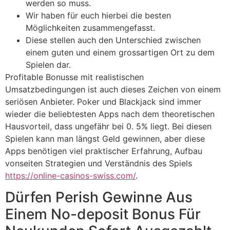
werden so muss.
Wir haben für euch hierbei die besten
Möglichkeiten zusammengefasst.
Diese stellen auch den Unterschied zwischen
einem guten und einem grossartigen Ort zu dem
Spielen dar.
Profitable Bonusse mit realistischen
Umsatzbedingungen ist auch dieses Zeichen von einem
seriösen Anbieter. Poker und Blackjack sind immer
wieder die beliebtesten Apps nach dem theoretischen
Hausvorteil, dass ungefähr bei 0. 5% liegt. Bei diesen
Spielen kann man längst Geld gewinnen, aber diese
Apps benötigen viel praktischer Erfahrung, Aufbau
vonseiten Strategien und Verständnis des Spiels
https://online-casinos-swiss.com/
.
Dürfen Perish Gewinne Aus
Einem No-deposit Bonus Für