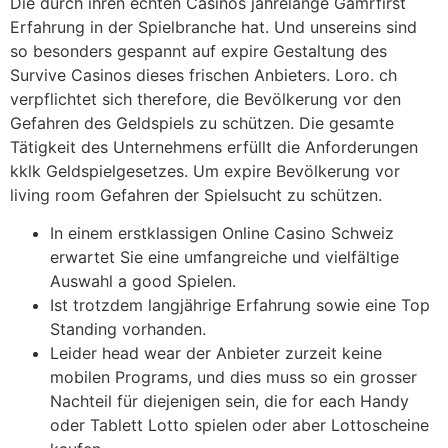
Die durch ihren echten Casinos jahrelange Gamrfirst
Erfahrung in der Spielbranche hat. Und unsereins sind
so besonders gespannt auf expire Gestaltung des
Survive Casinos dieses frischen Anbieters. Loro. ch
verpflichtet sich therefore, die Bevölkerung vor den
Gefahren des Geldspiels zu schützen. Die gesamte
Tätigkeit des Unternehmens erfüllt die Anforderungen
kklk Geldspielgesetzes. Um expire Bevölkerung vor
living room Gefahren der Spielsucht zu schützen.
In einem erstklassigen Online Casino Schweiz
erwartet Sie eine umfangreiche und vielfältige
Auswahl a good Spielen.
Ist trotzdem langjährige Erfahrung sowie eine Top
Standing vorhanden.
Leider head wear der Anbieter zurzeit keine
mobilen Programs, und dies muss so ein grosser
Nachteil für diejenigen sein, die for each Handy
oder Tablett Lotto spielen oder aber Lottoscheine