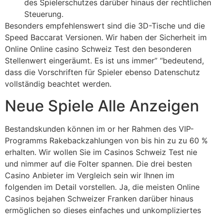
des Spielerschutzes darüber hinaus der rechtlichen
Steuerung.
Besonders empfehlenswert sind die 3D-Tische und die
Speed Baccarat Versionen. Wir haben der Sicherheit im
Online Online casino Schweiz Test den besonderen
Stellenwert eingeräumt. Es ist uns immer” “bedeutend,
dass die Vorschriften für Spieler ebenso Datenschutz
vollständig beachtet werden.
Neue Spiele Alle Anzeigen
Bestandskunden können im or her Rahmen des VIP-
Programms Rakebackzahlungen von bis hin zu zu 60 %
erhalten. Wir wollen Sie im Casinos Schweiz Test nie
und nimmer auf die Folter spannen. Die drei besten
Casino Anbieter im Vergleich sein wir Ihnen im
folgenden im Detail vorstellen. Ja, die meisten Online
Casinos bejahen Schweizer Franken darüber hinaus
ermöglichen so dieses einfaches und unkompliziertes