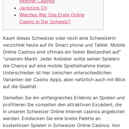
Internet Casinos
Jackpots Ch
Welches War Das Erste Online
Casino In Der Schweiz?
Kaum dieses Schweizer oder noch eine Schweizerin
verzichtet heute auf ihr Smart phone und Tablet. Mobile
Online Casinos sind oftmals ein fester Bestandteil auf”
“unserem Markt. Jeder Anbieter sollte seinen Spielern
die Chance auf eine mobile Spielteilnahme bieten.
Unterschieden ist hier zwischen unterschiedlichen
Varianten der Casino Apps, aber natürlich auch mit Blick
auf die Qualität.
Genießen Sie ein umfangreiches Erlebnis an Spielen und
profitieren Sie vonseiten den attraktiven Excédent, die
in unseren Schweizer Online Internet casinos angeboten
werden. Entdecken Sie eine breite Palette an
kostenlosen Spielen in Schweizer Online Casinos. Von