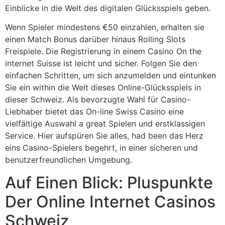
Einblicke in die Welt des digitalen Glücksspiels geben.
Wenn Spieler mindestens €50 einzahlen, erhalten sie
einen Match Bonus darüber hinaus Rolling Slots
Freispiele. Die Registrierung in einem Casino On the
internet Suisse ist leicht und sicher. Folgen Sie den
einfachen Schritten, um sich anzumelden und eintunken
Sie ein within die Welt dieses Online-Glücksspiels in
dieser Schweiz. Als bevorzugte Wahl für Casino-
Liebhaber bietet das On-line Swiss Casino eine
vielfältige Auswahl a great Spielen und erstklassigen
Service. Hier aufspüren Sie alles, had been das Herz
eins Casino-Spielers begehrt, in einer sicheren und
benutzerfreundlichen Umgebung.
Auf Einen Blick: Pluspunkte
Der Online Internet Casinos
Schweiz