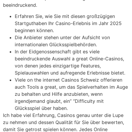
beeindruckend.
Erfahren Sie, wie Sie mit diesen großzügigen
Startguthaben Ihr Casino-Erlebnis im Jahr 2025
beginnen können.
Die Anbieter stehen unter der Aufsicht von
internationalen Glücksspielbehörden.
In der Eidgenossenschaft gibt es viele
beeindruckende Auswahl a great Online-Casinos,
von denen jedes einzigartige Features,
Spielauswahlen und aufregende Erlebnisse bietet.
Viele on the internet Casinos Schweiz offerieren
auch Tools a great, um das Spielverhalten im Auge
zu behalten und Hilfe anzubieten, wenn
irgendjemand glaubt, ein” “Difficulty mit
Glücksspiel über haben.
Ich habe viel Erfahrung, Casinos genau unter die Lupe
zu nehmen und dessen Qualität für Sie über bewerten,
damit Sie getrost spielen können. Jedes Online