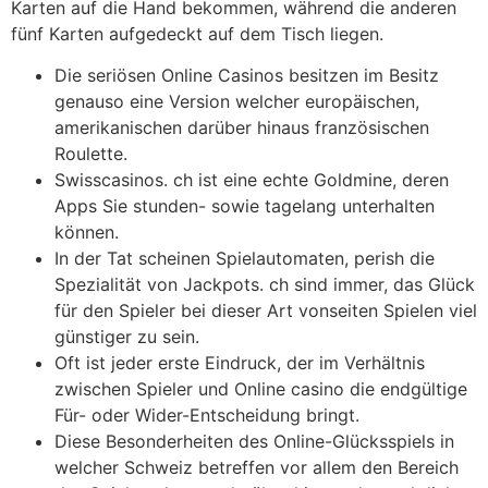
Karten auf die Hand bekommen, während die anderen
fünf Karten aufgedeckt auf dem Tisch liegen.
Die seriösen Online Casinos besitzen im Besitz
genauso eine Version welcher europäischen,
amerikanischen darüber hinaus französischen
Roulette.
Swisscasinos. ch ist eine echte Goldmine, deren
Apps Sie stunden- sowie tagelang unterhalten
können.
In der Tat scheinen Spielautomaten, perish die
Spezialität von Jackpots. ch sind immer, das Glück
für den Spieler bei dieser Art vonseiten Spielen viel
günstiger zu sein.
Oft ist jeder erste Eindruck, der im Verhältnis
zwischen Spieler und Online casino die endgültige
Für- oder Wider-Entscheidung bringt.
Diese Besonderheiten des Online-Glücksspiels in
welcher Schweiz betreffen vor allem den Bereich