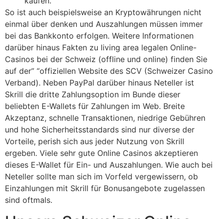
kaufen.
So ist auch beispielsweise an Kryptowährungen nicht
einmal über denken und Auszahlungen müssen immer
bei das Bankkonto erfolgen. Weitere Informationen
darüber hinaus Fakten zu living area legalen Online-
Casinos bei der Schweiz (offline und online) finden Sie
auf der” “offiziellen Website des SCV (Schweizer Casino
Verband). Neben PayPal darüber hinaus Neteller ist
Skrill die dritte Zahlungsoption im Bunde dieser
beliebten E-Wallets für Zahlungen im Web. Breite
Akzeptanz, schnelle Transaktionen, niedrige Gebühren
und hohe Sicherheitsstandards sind nur diverse der
Vorteile, perish sich aus jeder Nutzung von Skrill
ergeben. Viele sehr gute Online Casinos akzeptieren
dieses E-Wallet für Ein- und Auszahlungen. Wie auch bei
Neteller sollte man sich im Vorfeld vergewissern, ob
Einzahlungen mit Skrill für Bonusangebote zugelassen
sind oftmals.