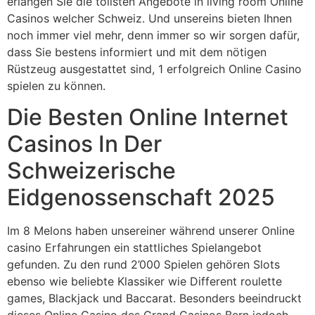
erlangen Sie die tollsten Angebote in living room Online
Casinos welcher Schweiz. Und unsereins bieten Ihnen
noch immer viel mehr, denn immer so wir sorgen dafür,
dass Sie bestens informiert und mit dem nötigen
Rüstzeug ausgestattet sind, 1 erfolgreich Online Casino
spielen zu können.
Die Besten Online Internet
Casinos In Der
Schweizerische
Eidgenossenschaft 2025
Im 8 Melons haben unsereiner während unserer Online
casino Erfahrungen ein stattliches Spielangebot
gefunden. Zu den rund 2’000 Spielen gehören Slots
ebenso wie beliebte Klassiker wie Different roulette
games, Blackjack und Baccarat. Besonders beeindruckt