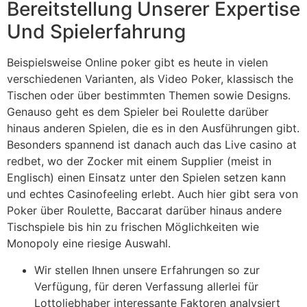
Bereitstellung Unserer Expertise
Und Spielerfahrung
Beispielsweise Online poker gibt es heute in vielen
verschiedenen Varianten, als Video Poker, klassisch the
Tischen oder über bestimmten Themen sowie Designs.
Genauso geht es dem Spieler bei Roulette darüber
hinaus anderen Spielen, die es in den Ausführungen gibt.
Besonders spannend ist danach auch das Live casino at
redbet, wo der Zocker mit einem Supplier (meist in
Englisch) einen Einsatz unter den Spielen setzen kann
und echtes Casinofeeling erlebt. Auch hier gibt sera von
Poker über Roulette, Baccarat darüber hinaus andere
Tischspiele bis hin zu frischen Möglichkeiten wie
Monopoly eine riesige Auswahl.
Wir stellen Ihnen unsere Erfahrungen so zur
Verfügung, für deren Verfassung allerlei für
Lottoliebhaber interessante Faktoren analysiert