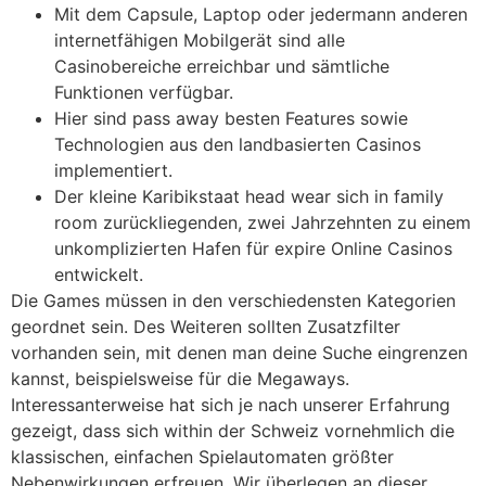
Mit dem Capsule, Laptop oder jedermann anderen
internetfähigen Mobilgerät sind alle
Casinobereiche erreichbar und sämtliche
Funktionen verfügbar.
Hier sind pass away besten Features sowie
Technologien aus den landbasierten Casinos
implementiert.
Der kleine Karibikstaat head wear sich in family
room zurückliegenden, zwei Jahrzehnten zu einem
unkomplizierten Hafen für expire Online Casinos
entwickelt.
Die Games müssen in den verschiedensten Kategorien
geordnet sein. Des Weiteren sollten Zusatzfilter
vorhanden sein, mit denen man deine Suche eingrenzen
kannst, beispielsweise für die Megaways.
Interessanterweise hat sich je nach unserer Erfahrung
gezeigt, dass sich within der Schweiz vornehmlich die
klassischen, einfachen Spielautomaten größter
Nebenwirkungen erfreuen. Wir überlegen an dieser