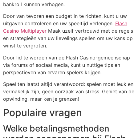
bankroll kunnen verhogen.
Door van tevoren een budget in te richten, kunt u uw
uitgaven controleren en uw speeltijd verlengen.
Flash
Casino Multiplayer
Maak uzelf vertrouwd met de regels
en strategieën van uw lievelings spellen om uw kans op
winst te vergroten.
Door lid te worden van de Flash Casino-gemeenschap
via forums of sociaal media, kunt u nuttige tips en
perspectieven van ervaren spelers krijgen.
Speel ten laatst altijd verantwoord: spelen moet leuk en
vermakelijk zijn, geen oorzaak van stress. Geniet van de
opwinding, maar ken je grenzen!
Populaire vragen
Welke betalingsmethoden