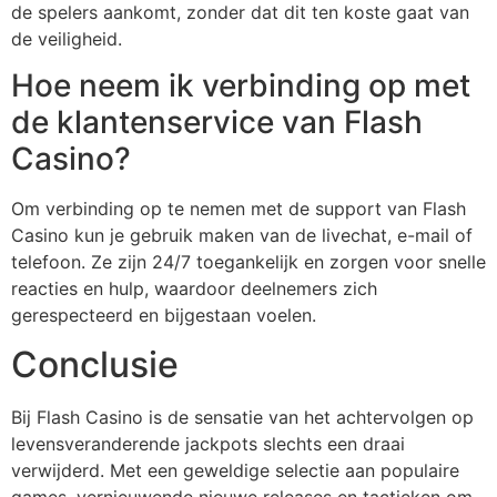
de spelers aankomt, zonder dat dit ten koste gaat van
de veiligheid.
Hoe neem ik verbinding op met
de klantenservice van Flash
Casino?
Om verbinding op te nemen met de support van Flash
Casino kun je gebruik maken van de livechat, e-mail of
telefoon. Ze zijn 24/7 toegankelijk en zorgen voor snelle
reacties en hulp, waardoor deelnemers zich
gerespecteerd en bijgestaan voelen.
Conclusie
Bij Flash Casino is de sensatie van het achtervolgen op
levensveranderende jackpots slechts een draai
verwijderd. Met een geweldige selectie aan populaire