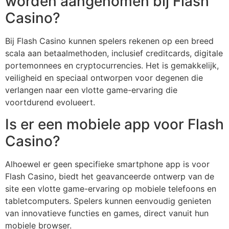
worden aangenomen bij Flash
Casino?
Bij Flash Casino kunnen spelers rekenen op een breed
scala aan betaalmethoden, inclusief creditcards, digitale
portemonnees en cryptocurrencies. Het is gemakkelijk,
veiligheid en speciaal ontworpen voor degenen die
verlangen naar een vlotte game-ervaring die
voortdurend evolueert.
Is er een mobiele app voor Flash
Casino?
Alhoewel er geen specifieke smartphone app is voor
Flash Casino, biedt het geavanceerde ontwerp van de
site een vlotte game-ervaring op mobiele telefoons en
tabletcomputers. Spelers kunnen eenvoudig genieten
van innovatieve functies en games, direct vanuit hun
mobiele browser.