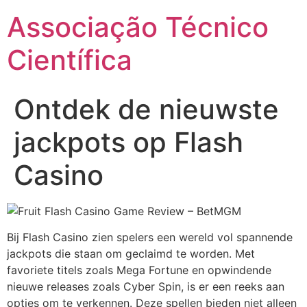
Ir
Associação Técnico
para
o
Científica
conteúdo
Ontdek de nieuwste
jackpots op Flash
Casino
Bij Flash Casino zien spelers een wereld vol spannende
jackpots die staan om geclaimd te worden. Met
favoriete titels zoals Mega Fortune en opwindende
nieuwe releases zoals Cyber Spin, is er een reeks aan
opties om te verkennen. Deze spellen bieden niet alleen