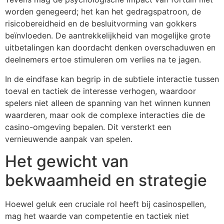
worden genegeerd; het kan het gedragspatroon, de
risicobereidheid en de besluitvorming van gokkers
beïnvloeden. De aantrekkelijkheid van mogelijke grote
uitbetalingen kan doordacht denken overschaduwen en
deelnemers ertoe stimuleren om verlies na te jagen.
In de eindfase kan begrip in de subtiele interactie tussen
toeval en tactiek de interesse verhogen, waardoor
spelers niet alleen de spanning van het winnen kunnen
waarderen, maar ook de complexe interacties die de
casino-omgeving bepalen. Dit versterkt een
vernieuwende aanpak van spelen.
Het gewicht van
bekwaamheid en strategie
Hoewel geluk een cruciale rol heeft bij casinospellen,
mag het waarde van competentie en tactiek niet