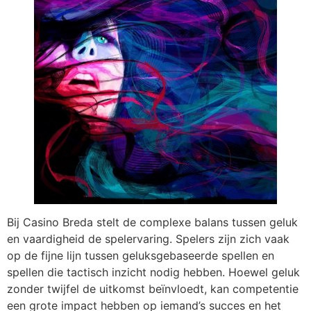
Bij Casino Breda stelt de complexe balans tussen geluk
en vaardigheid de spelervaring. Spelers zijn zich vaak
op de fijne lijn tussen geluksgebaseerde spellen en
spellen die tactisch inzicht nodig hebben. Hoewel geluk
zonder twijfel de uitkomst beïnvloedt, kan competentie
een grote impact hebben op iemand’s succes en het