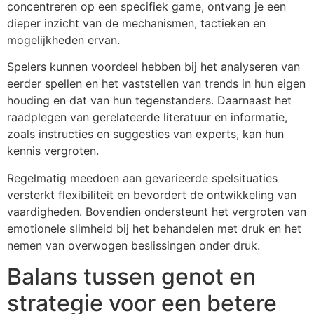
concentreren op een specifiek game, ontvang je een
dieper inzicht van de mechanismen, tactieken en
mogelijkheden ervan.
Spelers kunnen voordeel hebben bij het analyseren van
eerder spellen en het vaststellen van trends in hun eigen
houding en dat van hun tegenstanders. Daarnaast het
raadplegen van gerelateerde literatuur en informatie,
zoals instructies en suggesties van experts, kan hun
kennis vergroten.
Regelmatig meedoen aan gevarieerde spelsituaties
versterkt flexibiliteit en bevordert de ontwikkeling van
vaardigheden. Bovendien ondersteunt het vergroten van
emotionele slimheid bij het behandelen met druk en het
nemen van overwogen beslissingen onder druk.
Balans tussen genot en
strategie voor een betere