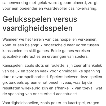
samenwerking met geluk wordt gecombineerd, zorgt
voor een boeiender en waardevoller casino-ervaring.
Geluksspelen versus
vaardigheidsspelen
Wanneer we het terrein van casinospellen verkennen,
komt er een belangrijk onderscheid naar voren tussen
kansspelen en skill games. Beide games vereisen
specifieke interacties en ervaringen van spelers.
Kansspelen, zoals slots en roulette, zijn zeer afhankelijk
van geluk en zorgen vaak voor onmiddellijke spanning
door onvoorspelbaarheid. Spelers beleven deze spellen
grotendeels op een emotioneel niveau, waarbij de
resultaten willekeurig zijn en afhankelijk van toeval, wat
de spanning van onzekerheid accentueert.
Vaardigheidsspellen, zoals poker en kaartspel, vragen