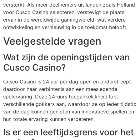
versterkt. Als meer deelnemers uit landen zoals Holland
voor Cusco Casino selecteren, verstevigt de plaats
ervan in de wereldwijde gamingwereld, wat verdere
ontwikkeling en vernieuwing in de toekomst belooft.
Veelgestelde vragen
Wat zijn de openingstijden van
Cusco Casino?
Cusco Casino is 24 uur per dag open en onderstreept
daardoor haar verbintenis aan een meeslepende
spelervaring. Deze 24-uurs toegankelijkheid lokt
verschillende gokkers aan, waardoor ze op ieder tijdstip
van de dag kunnen genieten van innovatieve spellen en
hun totale ervaring kunnen verbeteren.
Is er een leeftijdsgrens voor het