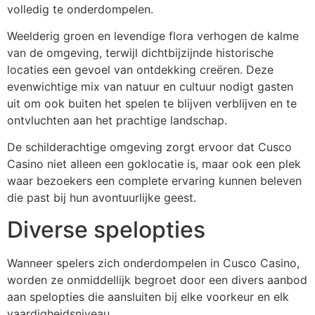
volledig te onderdompelen.
Weelderig groen en levendige flora verhogen de kalme
van de omgeving, terwijl dichtbijzijnde historische
locaties een gevoel van ontdekking creëren. Deze
evenwichtige mix van natuur en cultuur nodigt gasten
uit om ook buiten het spelen te blijven verblijven en te
ontvluchten aan het prachtige landschap.
De schilderachtige omgeving zorgt ervoor dat Cusco
Casino niet alleen een goklocatie is, maar ook een plek
waar bezoekers een complete ervaring kunnen beleven
die past bij hun avontuurlijke geest.
Diverse spelopties
Wanneer spelers zich onderdompelen in Cusco Casino,
worden ze onmiddellijk begroet door een divers aanbod
aan spelopties die aansluiten bij elke voorkeur en elk
vaardigheidsniveau.