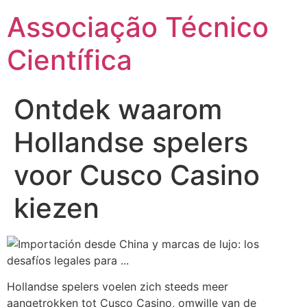
Ir
Associação Técnico
para
o
Científica
conteúdo
Ontdek waarom
Hollandse spelers
voor Cusco Casino
kiezen
Hollandse spelers voelen zich steeds meer
aangetrokken tot Cusco Casino, omwille van de