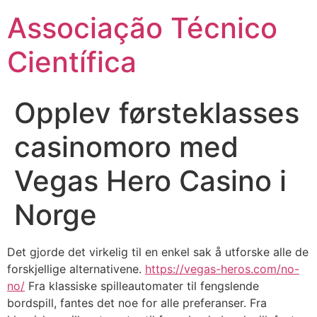
Ir
Associação Técnico
para
o
Científica
conteúdo
Opplev førsteklasses
casinomoro med
Vegas Hero Casino i
Norge
Det gjorde det virkelig til en enkel sak å utforske alle de
forskjellige alternativene.
https://vegas-heros.com/no-
no/
Fra klassiske spilleautomater til fengslende
bordspill, fantes det noe for alle preferanser. Fra