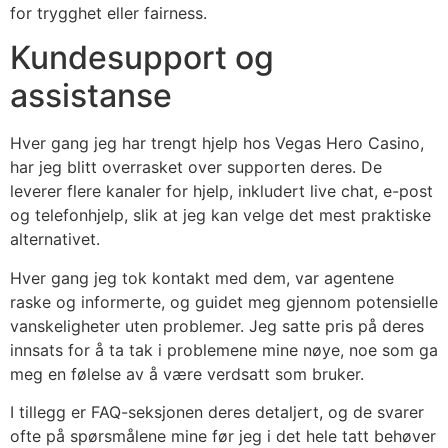
for trygghet eller fairness.
Kundesupport og
assistanse
Hver gang jeg har trengt hjelp hos Vegas Hero Casino,
har jeg blitt overrasket over supporten deres. De
leverer flere kanaler for hjelp, inkludert live chat, e-post
og telefonhjelp, slik at jeg kan velge det mest praktiske
alternativet.
Hver gang jeg tok kontakt med dem, var agentene
raske og informerte, og guidet meg gjennom potensielle
vanskeligheter uten problemer. Jeg satte pris på deres
innsats for å ta tak i problemene mine nøye, noe som ga
meg en følelse av å være verdsatt som bruker.
I tillegg er FAQ-seksjonen deres detaljert, og de svarer
ofte på spørsmålene mine før jeg i det hele tatt behøver