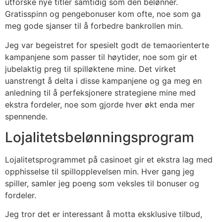
utforske nye titler samtidig som den belønner.
Gratisspinn og pengebonuser kom ofte, noe som ga
meg gode sjanser til å forbedre bankrollen min.
Jeg var begeistret for spesielt godt de temaorienterte
kampanjene som passer til høytider, noe som gir et
jubelaktig preg til spilløktene mine. Det virket
uanstrengt å delta i disse kampanjene og ga meg en
anledning til å perfeksjonere strategiene mine med
ekstra fordeler, noe som gjorde hver økt enda mer
spennende.
Lojalitetsbelønningsprogram
Lojalitetsprogrammet på casinoet gir et ekstra lag med
opphisselse til spillopplevelsen min. Hver gang jeg
spiller, samler jeg poeng som veksles til bonuser og
fordeler.
Jeg tror det er interessant å motta eksklusive tilbud,