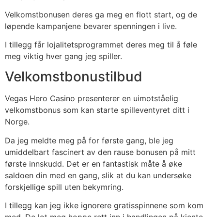
Velkomstbonusen deres ga meg en flott start, og de
løpende kampanjene bevarer spenningen i live.
I tillegg får lojalitetsprogrammet deres meg til å føle
meg viktig hver gang jeg spiller.
Velkomstbonustilbud
Vegas Hero Casino presenterer en uimotståelig
velkomstbonus som kan starte spilleventyret ditt i
Norge.
Da jeg meldte meg på for første gang, ble jeg
umiddelbart fascinert av den rause bonusen på mitt
første innskudd. Det er en fantastisk måte å øke
saldoen din med en gang, slik at du kan undersøke
forskjellige spill uten bekymring.
I tillegg kan jeg ikke ignorere gratisspinnene som kom