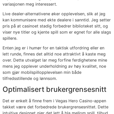
variasjonen meg interessert.
Live dealer-alternativene øker opplevelsen, slik at jeg
kan kommunisere med ekte dealere i sanntid. Jeg setter
pris på at casinoet stadig forbedrer biblioteket sitt, og
viser nye titler og kjente spill som er egnet for alle slags
spillere.
Enten jeg er i humør for en taktisk utfordring eller en
lett runde, finnes det alltid noe attraktivt å kaste meg
over. Dette utvalget lar meg forfine ferdighetene mine
mens jeg opplever underholdning av høy kvalitet, noe
som gjør mobilspillopplevelsen min både
tilfredsstillende og lønnsom.
Optimalisert brukergrensesnitt
Det er enkelt å finne frem i Vegas Hero Casino-appen
takket være det forbedrede brukergrensesnittet. Dette
intuitive designet gjør det lett å bla mellom spill, tilbud