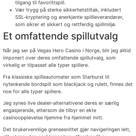
tilgang til favorittspill.
Vær trygg på sterke sikkerhetstiltak, inkludert
SSL-kryptering og anerkjente spillleverandører,
som sikrer et sikkert og rettferdig spillmiljø.
Et omfattende spillutvalg
Når jeg ser på Vegas Hero Casino i Norge, blir jeg alltid
imponert over deres omfattende spillutvalg, som
virkelig er tilpasset alle typer spillere.
Fra klassiske spilleautomater som Starburst til
nytenkende bordspill som blackjack og rulett, finnes det
noe for alle typer spillere.
Jeg synes live dealer-alternativene deres er særlig
engasjerende, ettersom de tilbyr en ekte
casinoopplevelse hjemme fra hjemmet mitt.
Det brukervennlige grensesnittet gjør navigeringen lett,