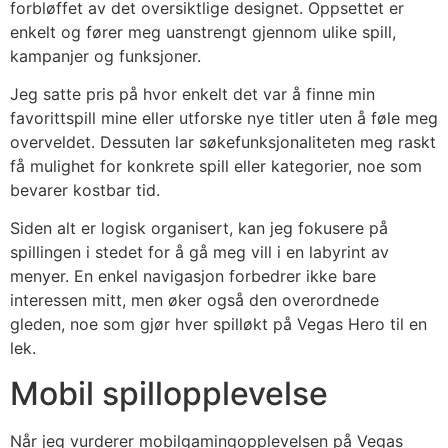
forbløffet av det oversiktlige designet. Oppsettet er
enkelt og fører meg uanstrengt gjennom ulike spill,
kampanjer og funksjoner.
Jeg satte pris på hvor enkelt det var å finne min
favorittspill mine eller utforske nye titler uten å føle meg
overveldet. Dessuten lar søkefunksjonaliteten meg raskt
få mulighet for konkrete spill eller kategorier, noe som
bevarer kostbar tid.
Siden alt er logisk organisert, kan jeg fokusere på
spillingen i stedet for å gå meg vill i en labyrint av
menyer. En enkel navigasjon forbedrer ikke bare
interessen mitt, men øker også den overordnede
gleden, noe som gjør hver spilløkt på Vegas Hero til en
lek.
Mobil spillopplevelse
Når jeg vurderer mobilgamingopplevelsen på Vegas