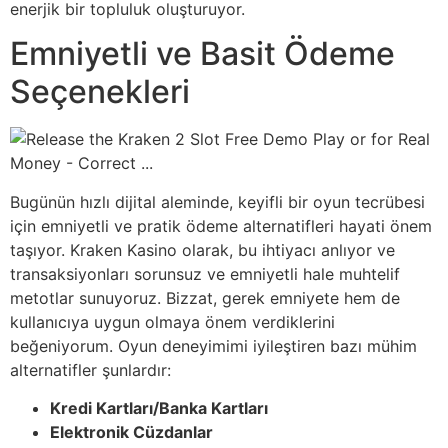
enerjik bir topluluk oluşturuyor.
Emniyetli ve Basit Ödeme
Seçenekleri
Bugünün hızlı dijital aleminde, keyifli bir oyun tecrübesi
için emniyetli ve pratik ödeme alternatifleri hayati önem
taşıyor. Kraken Kasino olarak, bu ihtiyacı anlıyor ve
transaksiyonları sorunsuz ve emniyetli hale muhtelif
metotlar sunuyoruz. Bizzat, gerek emniyete hem de
kullanıcıya uygun olmaya önem verdiklerini
beğeniyorum. Oyun deneyimimi iyileştiren bazı mühim
alternatifler şunlardır:
Kredi Kartları/Banka Kartları
Elektronik Cüzdanlar