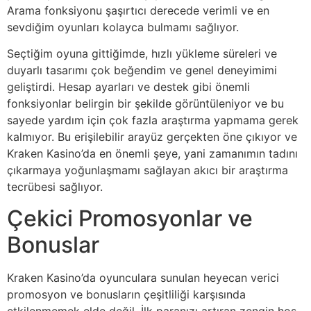
Arama fonksiyonu şaşırtıcı derecede verimli ve en
sevdiğim oyunları kolayca bulmamı sağlıyor.
Seçtiğim oyuna gittiğimde, hızlı yükleme süreleri ve
duyarlı tasarımı çok beğendim ve genel deneyimimi
geliştirdi. Hesap ayarları ve destek gibi önemli
fonksiyonlar belirgin bir şekilde görüntüleniyor ve bu
sayede yardım için çok fazla araştırma yapmama gerek
kalmıyor. Bu erişilebilir arayüz gerçekten öne çıkıyor ve
Kraken Kasino’da en önemli şeye, yani zamanımın tadını
çıkarmaya yoğunlaşmamı sağlayan akıcı bir araştırma
tecrübesi sağlıyor.
Çekici Promosyonlar ve
Bonuslar
Kraken Kasino’da oyunculara sunulan heyecan verici
promosyon ve bonusların çeşitliliği karşısında
etkilenmemek elde değil. İlk paranızı artıran zengin hoş