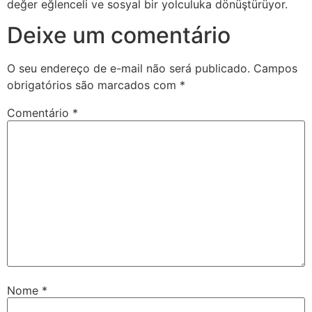
değer eğlenceli ve sosyal bir yolculuka dönüştürüyor.
Deixe um comentário
O seu endereço de e-mail não será publicado.
Campos
obrigatórios são marcados com
*
Comentário
*
Nome
*