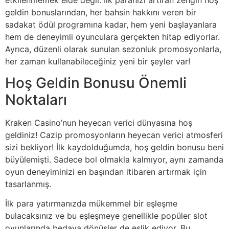
geldin bonuslarından, her bahsin hakkını veren bir
sadakat ödül programına kadar, hem yeni başlayanlara
hem de deneyimli oyunculara gerçekten hitap ediyorlar.
Ayrıca, düzenli olarak sunulan sezonluk promosyonlarla,
her zaman kullanabileceğiniz yeni bir şeyler var!
Hoş Geldin Bonusu Önemli
Noktaları
Kraken Casino’nun heyecan verici dünyasına hoş
geldiniz! Cazip promosyonların heyecan verici atmosferi
sizi bekliyor! İlk kaydolduğumda, hoş geldin bonusu beni
büyülemişti. Sadece bol olmakla kalmıyor, aynı zamanda
oyun deneyiminizi en başından itibaren artırmak için
tasarlanmış.
İlk para yatırmanızda mükemmel bir eşleşme
bulacaksınız ve bu eşleşmeye genellikle popüler slot
oyunlarında bedava dönüşler de eşlik ediyor. Bu