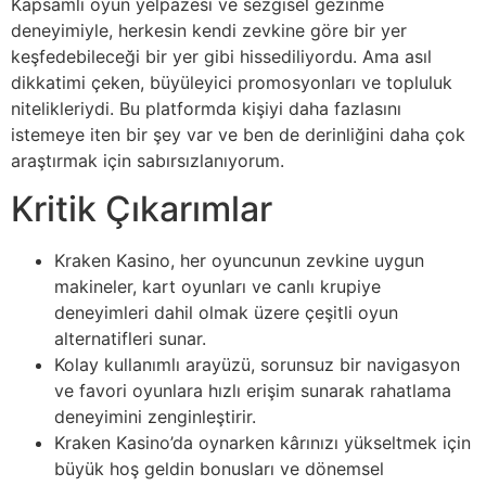
Kapsamlı oyun yelpazesi ve sezgisel gezinme
deneyimiyle, herkesin kendi zevkine göre bir yer
keşfedebileceği bir yer gibi hissediliyordu. Ama asıl
dikkatimi çeken, büyüleyici promosyonları ve topluluk
nitelikleriydi. Bu platformda kişiyi daha fazlasını
istemeye iten bir şey var ve ben de derinliğini daha çok
araştırmak için sabırsızlanıyorum.
Kritik Çıkarımlar
Kraken Kasino, her oyuncunun zevkine uygun
makineler, kart oyunları ve canlı krupiye
deneyimleri dahil olmak üzere çeşitli oyun
alternatifleri sunar.
Kolay kullanımlı arayüzü, sorunsuz bir navigasyon
ve favori oyunlara hızlı erişim sunarak rahatlama
deneyimini zenginleştirir.
Kraken Kasino’da oynarken kârınızı yükseltmek için
büyük hoş geldin bonusları ve dönemsel