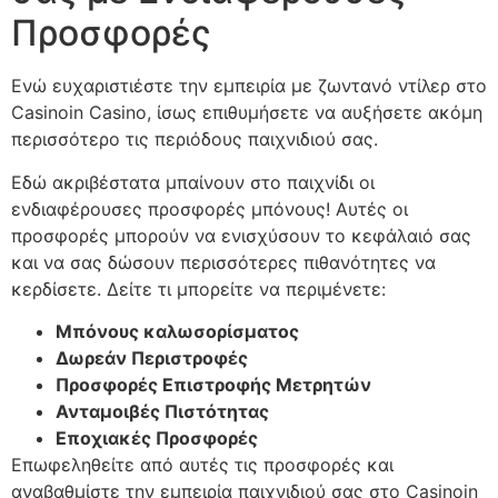
Προσφορές
Ενώ ευχαριστιέστε την εμπειρία με ζωντανό ντίλερ στο
Casinoin Casino, ίσως επιθυμήσετε να αυξήσετε ακόμη
περισσότερο τις περιόδους παιχνιδιού σας.
Εδώ ακριβέστατα μπαίνουν στο παιχνίδι οι
ενδιαφέρουσες προσφορές μπόνους! Αυτές οι
προσφορές μπορούν να ενισχύσουν το κεφάλαιό σας
και να σας δώσουν περισσότερες πιθανότητες να
κερδίσετε. Δείτε τι μπορείτε να περιμένετε:
Μπόνους καλωσορίσματος
Δωρεάν Περιστροφές
Προσφορές Επιστροφής Μετρητών
Ανταμοιβές Πιστότητας
Εποχιακές Προσφορές
Επωφεληθείτε από αυτές τις προσφορές και
αναβαθμίστε την εμπειρία παιχνιδιού σας στο Casinoin