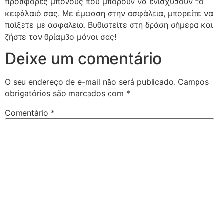
προσφορές μπόνους που μπορούν να ενισχύσουν το
κεφάλαιό σας. Με έμφαση στην ασφάλεια, μπορείτε να
παίξετε με ασφάλεια. Βυθιστείτε στη δράση σήμερα και
ζήστε τον θρίαμβο μόνοι σας!
Deixe um comentário
O seu endereço de e-mail não será publicado.
Campos
obrigatórios são marcados com
*
Comentário
*