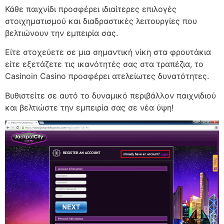
Κάθε παιχνίδι προσφέρει ιδιαίτερες επιλογές
στοιχηματισμού και διαδραστικές λειτουργίες που
βελτιώνουν την εμπειρία σας.
Είτε στοχεύετε σε μια σημαντική νίκη στα φρουτάκια
είτε εξετάζετε τις ικανότητές σας στα τραπέζια, το
Casinoin Casino προσφέρει ατελείωτες δυνατότητες.
Βυθιστείτε σε αυτό το δυναμικό περιβάλλον παιχνιδιού
και βελτιώστε την εμπειρία σας σε νέα ύψη!