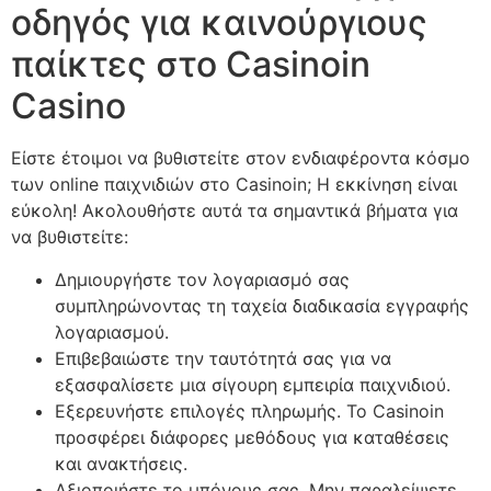
οδηγός για καινούργιους
παίκτες στο Casinoin
Casino
Είστε έτοιμοι να βυθιστείτε στον ενδιαφέροντα κόσμο
των online παιχνιδιών στο Casinoin; Η εκκίνηση είναι
εύκολη! Ακολουθήστε αυτά τα σημαντικά βήματα για
να βυθιστείτε:
Δημιουργήστε τον λογαριασμό σας
συμπληρώνοντας τη ταχεία διαδικασία εγγραφής
λογαριασμού.
Επιβεβαιώστε την ταυτότητά σας για να
εξασφαλίσετε μια σίγουρη εμπειρία παιχνιδιού.
Εξερευνήστε επιλογές πληρωμής. Το Casinoin
προσφέρει διάφορες μεθόδους για καταθέσεις
και ανακτήσεις.
Αξιοποιήστε το μπόνους σας. Μην παραλείψετε