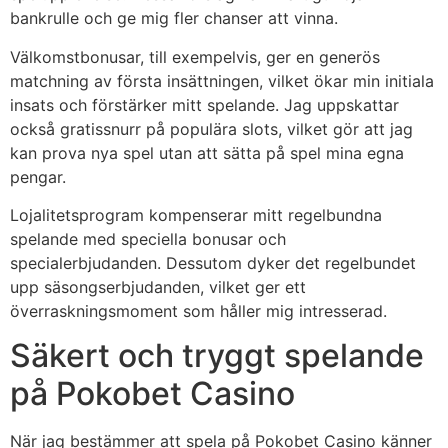
bankrulle och ge mig fler chanser att vinna.
Välkomstbonusar, till exempelvis, ger en generös
matchning av första insättningen, vilket ökar min initiala
insats och förstärker mitt spelande. Jag uppskattar
också gratissnurr på populära slots, vilket gör att jag
kan prova nya spel utan att sätta på spel mina egna
pengar.
Lojalitetsprogram kompenserar mitt regelbundna
spelande med speciella bonusar och
specialerbjudanden. Dessutom dyker det regelbundet
upp säsongserbjudanden, vilket ger ett
överraskningsmoment som håller mig intresserad.
Säkert och tryggt spelande
på Pokobet Casino
När jag bestämmer att spela på Pokobet Casino känner