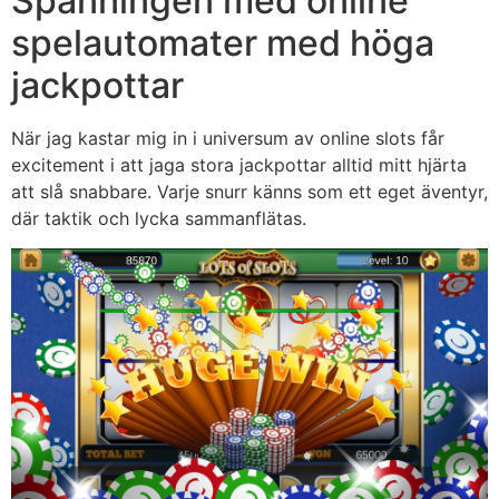
Spänningen med online
spelautomater med höga
jackpottar
När jag kastar mig in i universum av online slots får
excitement i att jaga stora jackpottar alltid mitt hjärta
att slå snabbare. Varje snurr känns som ett eget äventyr,
där taktik och lycka sammanflätas.