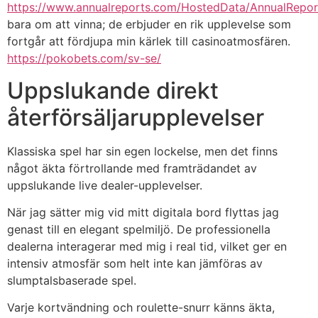
https://www.annualreports.com/HostedData/AnnualRep
bara om att vinna; de erbjuder en rik upplevelse som
fortgår att fördjupa min kärlek till casinoatmosfären.
https://pokobets.com/sv-se/
Uppslukande direkt
återförsäljarupplevelser
Klassiska spel har sin egen lockelse, men det finns
något äkta förtrollande med framträdandet av
uppslukande live dealer-upplevelser.
När jag sätter mig vid mitt digitala bord flyttas jag
genast till en elegant spelmiljö. De professionella
dealerna interagerar med mig i real tid, vilket ger en
intensiv atmosfär som helt inte kan jämföras av
slumptalsbaserade spel.
Varje kortvändning och roulette-snurr känns äkta,