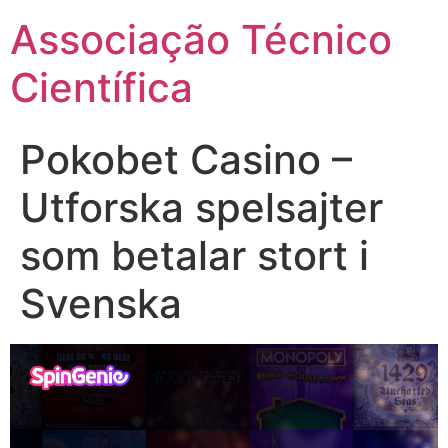
Ir
Associação Técnico
para
o
Científica
conteúdo
Pokobet Casino –
Utforska spelsajter
som betalar stort i
Svenska