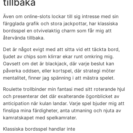
tillbaka
Även om online-slots lockar till sig intresse med sin
färgglada grafik och stora jackpottar, har klassiska
bordsspel en otvivelaktig charm som får mig att
återvända tillbaka.
Det är något evigt med att sitta vid ett täckta bord,
ljudet av chips som klirrar ekar runt omkring mig.
Oavsett om det är blackjack, där varje beslut kan
påverka oddsen, eller kortspel, där strategi möter
mentalitet, finner jag spänning i att mästra spelet.
Roulette trollbinder min fantasi med sitt roterande hjul
och presenterar det där exalterande ögonblicket av
anticipation när kulan landar. Varje spel bjuder mig att
finslipa mina färdigheter, anta utmaning och njuta av
kamratskapet med spelkamrater.
Klassiska bordsspel handlar inte