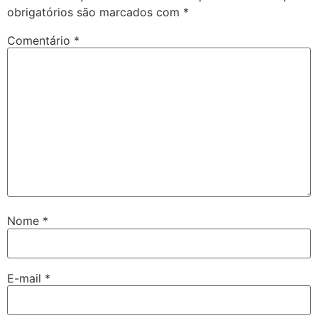
obrigatórios são marcados com
*
Comentário
*
Nome
*
E-mail
*