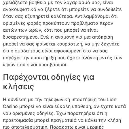
χρειάζεστε βοήθεια με τον λογαριασμό σας, είναι
ανακουφιστικό να ξέρετε ότι μπορείτε να συνδεθείτε
όταν σας εξυπηρετεί καλύτερα. Αντιλαμβάνομαι ότι
ορισμένες φορές προκύπτουν προβλήματα πέραν
αυτών των ωρών, κάτι που μπορεί να είναι
δυσαρεστημένο. Ενώ η αναμονή για μια απόκριση
μπορεί να σας φαίνεται κουραστική, να μην ξεχνάτε
ότι η ομάδα τους είναι αφοσιωμένη στο να σας
παρέχει την υποστήριξη που έχετε ανάγκη εντός των
ωρών που είναι προσβάσιμοι.
Παρέχονται οδηγίες για
κλήσεις
Η σύνδεση με την τηλεφωνική υποστήριξη του Lion
Casino μπορεί να είναι εύκολη υπόθεση, αν έχετε κατά
νου ορισμένες οδηγίες. Έχω παρατηρήσει ότι η
προετοιμασία μπορεί πραγματικά να κάνει την κλήση
πιο αποτελεσματική. Παρακάτω είναι μερικές