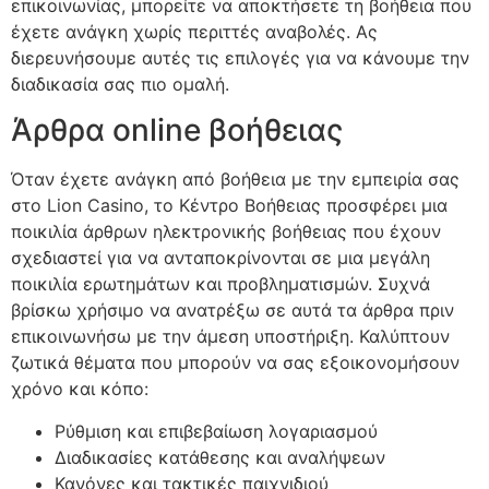
επικοινωνίας, μπορείτε να αποκτήσετε τη βοήθεια που
έχετε ανάγκη χωρίς περιττές αναβολές. Ας
διερευνήσουμε αυτές τις επιλογές για να κάνουμε την
διαδικασία σας πιο ομαλή.
Άρθρα online βοήθειας
Όταν έχετε ανάγκη από βοήθεια με την εμπειρία σας
στο Lion Casino, το Κέντρο Βοήθειας προσφέρει μια
ποικιλία άρθρων ηλεκτρονικής βοήθειας που έχουν
σχεδιαστεί για να ανταποκρίνονται σε μια μεγάλη
ποικιλία ερωτημάτων και προβληματισμών. Συχνά
βρίσκω χρήσιμο να ανατρέξω σε αυτά τα άρθρα πριν
επικοινωνήσω με την άμεση υποστήριξη. Καλύπτουν
ζωτικά θέματα που μπορούν να σας εξοικονομήσουν
χρόνο και κόπο:
Ρύθμιση και επιβεβαίωση λογαριασμού
Διαδικασίες κατάθεσης και αναλήψεων
Κανόνες και τακτικές παιχνιδιού