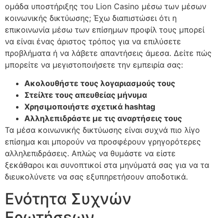
ομάδα υποστήριξης του Lion Casino μέσω των μέσων
κοινωνικής δικτύωσης; Έχω διαπιστώσει ότι η
επικοινωνία μέσω των επίσημων προφίλ τους μπορεί
να είναι ένας άριστος τρόπος για να επιλύσετε
προβλήματα ή να λάβετε απαντήσεις άμεσα. Δείτε πώς
μπορείτε να μεγιστοποιήσετε την εμπειρία σας:
Ακολουθήστε τους λογαριασμούς τους
Στείλτε τους απευθείας μήνυμα
Χρησιμοποιήστε σχετικά hashtag
Αλληλεπιδράστε με τις αναρτήσεις τους
Τα μέσα κοινωνικής δικτύωσης είναι συχνά πιο λίγο
επίσημα και μπορούν να προσφέρουν γρηγορότερες
αλληλεπιδράσεις. Απλώς να θυμάστε να είστε
ξεκάθαροι και συνοπτικοί στα μηνύματά σας για να τα
διευκολύνετε να σας εξυπηρετήσουν αποδοτικά.
Ενότητα Συχνών
Ερωτήσεων