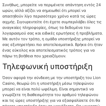
Συνήθως, μπορείτε να περιμένετε απάντηση εντός 24
ωρών, αλλά αξίζει να σημειωθεί ότι μπορεί να
απαιτηθούν λίγο περισσότερο χρόνο κατά τις ώρες
αιχμής. Σιγουρευτείτε ότι έχετε συμπεριλάβει όλες τις
αναγκαίες πληροφορίες, όπως τα δεδομένα του
λογαριασμού σας και ειδικές ερωτήσεις ή προβλήματα.
Με αυτόν τον τρόπο, η ομάδα υποστήριξης μπορεί να
σας εξυπηρετήσει πιο αποτελεσματικά. Βρήκα ότι ήταν
ένας εύκολος και αποτελεσματικός τρόπος για να
πάρω τη βοήθεια που χρειαζόμουν.
Τηλεφωνική υποστήριξη
Όσον αφορά την σύνδεση με την υποστήριξη του Lion
Casino, θεωρώ ότι η υποστήριξη μέσω τηλεφώνου
μπορεί να είναι πολύ ωφέλιμη. Είναι σημαντικό να
γνωρίζετε τη διαθεσιμότητα του αριθμού τηλεφώνου
και τις ώρες υποστήριξης για να εξασφαλίσετε ότι θα