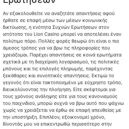
Αν εξακολουθείτε να αναζητάτε απαντήσεις αφού
ήρθατε σε επαφή μέσω των μέσων κοινωνικής
δικτύωσης, η ενότητα Συχνών Ερωτήσεων στον
ιστότοπο του Lion Casino μπορεί να αποτελέσει έναν
πολύτιμο πόρο. Πολλές φορές θεωρώ ότι είναι ο πιο
άμεσος τρόπος για να βρω τις πληροφορίες που
χρειάζομαι. Παρέχει απαντήσεις σε κοινά ερωτήματα
σχετικά με τη διαχείριση λογαριασμού, τις πολιτικές
μπόνους και τις επιλογές πληρωμής, παρέχοντας
ξεκάθαρες και συνοπτικές απαντήσεις. Εκτιμώ το
γεγονός ότι είναι τακτοποιημένο με εύχρηστο τρόπο,
διευκολύνοντας την πλοήγηση. Είτε σκέφτομαι για
τους χρόνους ανάληψης είτε για τους κανονισμούς
του παιχνιδιού, μπορώ συχνά να βρω αυτό που ψάχνω
χωρίς να χρειάζεται να έρθω σε επαφή απευθείας με
την υποστήριξη. Επιπλέον, εξοικονομεί χρόνο,
δίνοντάς μου να επικεντρωθώ περισσότερο στην