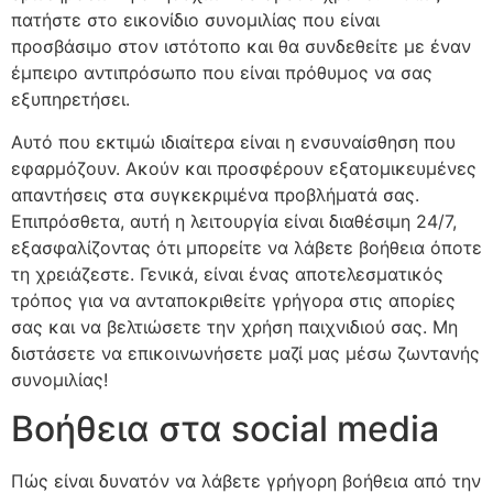
πατήστε στο εικονίδιο συνομιλίας που είναι
προσβάσιμο στον ιστότοπο και θα συνδεθείτε με έναν
έμπειρο αντιπρόσωπο που είναι πρόθυμος να σας
εξυπηρετήσει.
Αυτό που εκτιμώ ιδιαίτερα είναι η ενσυναίσθηση που
εφαρμόζουν. Ακούν και προσφέρουν εξατομικευμένες
απαντήσεις στα συγκεκριμένα προβλήματά σας.
Επιπρόσθετα, αυτή η λειτουργία είναι διαθέσιμη 24/7,
εξασφαλίζοντας ότι μπορείτε να λάβετε βοήθεια όποτε
τη χρειάζεστε. Γενικά, είναι ένας αποτελεσματικός
τρόπος για να ανταποκριθείτε γρήγορα στις απορίες
σας και να βελτιώσετε την χρήση παιχνιδιού σας. Μη
διστάσετε να επικοινωνήσετε μαζί μας μέσω ζωντανής
συνομιλίας!
Βοήθεια στα social media
Πώς είναι δυνατόν να λάβετε γρήγορη βοήθεια από την