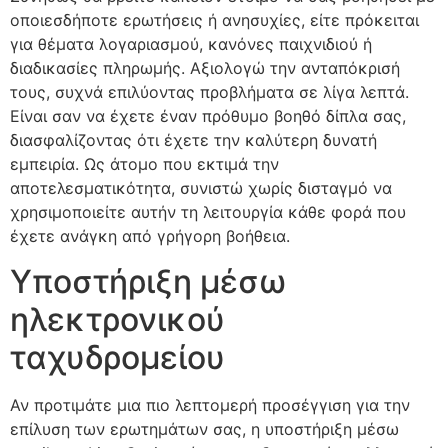
οποιεσδήποτε ερωτήσεις ή ανησυχίες, είτε πρόκειται
για θέματα λογαριασμού, κανόνες παιχνιδιού ή
διαδικασίες πληρωμής. Αξιολογώ την ανταπόκρισή
τους, συχνά επιλύοντας προβλήματα σε λίγα λεπτά.
Είναι σαν να έχετε έναν πρόθυμο βοηθό δίπλα σας,
διασφαλίζοντας ότι έχετε την καλύτερη δυνατή
εμπειρία. Ως άτομο που εκτιμά την
αποτελεσματικότητα, συνιστώ χωρίς δισταγμό να
χρησιμοποιείτε αυτήν τη λειτουργία κάθε φορά που
έχετε ανάγκη από γρήγορη βοήθεια.
Υποστήριξη μέσω
ηλεκτρονικού
ταχυδρομείου
Αν προτιμάτε μια πιο λεπτομερή προσέγγιση για την
επίλυση των ερωτημάτων σας, η υποστήριξη μέσω