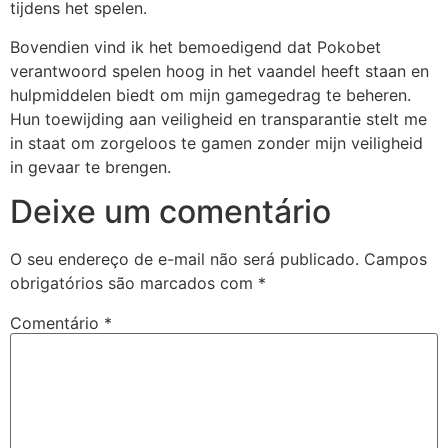
tijdens het spelen.
Bovendien vind ik het bemoedigend dat Pokobet
verantwoord spelen hoog in het vaandel heeft staan en
hulpmiddelen biedt om mijn gamegedrag te beheren.
Hun toewijding aan veiligheid en transparantie stelt me
in staat om zorgeloos te gamen zonder mijn veiligheid
in gevaar te brengen.
Deixe um comentário
O seu endereço de e-mail não será publicado.
Campos
obrigatórios são marcados com
*
Comentário
*