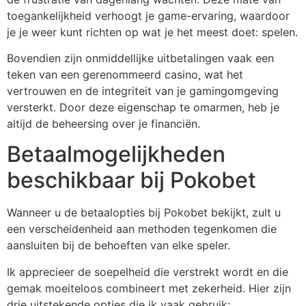
toegankelijkheid verhoogt je game-ervaring, waardoor
je je weer kunt richten op wat je het meest doet: spelen.
Bovendien zijn onmiddellijke uitbetalingen vaak een
teken van een gerenommeerd casino, wat het
vertrouwen en de integriteit van je gamingomgeving
versterkt. Door deze eigenschap te omarmen, heb je
altijd de beheersing over je financiën.
Betaalmogelijkheden
beschikbaar bij Pokobet
Wanneer u de betaalopties bij Pokobet bekijkt, zult u
een verscheidenheid aan methoden tegenkomen die
aansluiten bij de behoeften van elke speler.
Ik apprecieer de soepelheid die verstrekt wordt en die
gemak moeiteloos combineert met zekerheid. Hier zijn
drie uitstekende opties die ik vaak gebruik: