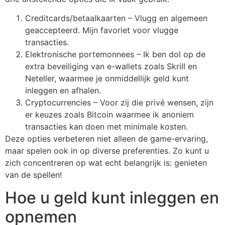
Creditcards/betaalkaarten – Vlugg en algemeen
geaccepteerd. Mijn favoriet voor vlugge
transacties.
Elektronische portemonnees – Ik ben dol op de
extra beveiliging van e-wallets zoals Skrill en
Neteller, waarmee je onmiddellijk geld kunt
inleggen en afhalen.
Cryptocurrencies – Voor zij die privé wensen, zijn
er keuzes zoals Bitcoin waarmee ik anoniem
transacties kan doen met minimale kosten.
Deze opties verbeteren niet alleen de game-ervaring,
maar spelen ook in op diverse preferenties. Zo kunt u
zich concentreren op wat echt belangrijk is: genieten
van de spellen!
Hoe u geld kunt inleggen en
opnemen