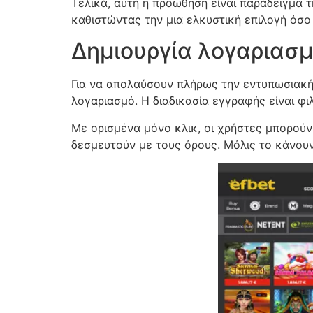
Τελικά, αυτή η προώθηση είναι παράδειγμα 
καθιστώντας την μια ελκυστική επιλογή όσο 
Δημιουργία λογαριασμ
Για να απολαύσουν πλήρως την εντυπωσιακή
λογαριασμό. Η διαδικασία εγγραφής είναι φι
Με ορισμένα μόνο κλικ, οι χρήστες μπορούν
δεσμευτούν με τους όρους. Μόλις το κάνου