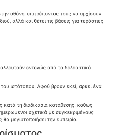
την οθόνη, επιτρέποντας τους να αρχίσουν
ιού, αλλά και θέτει τις βάσεις για τεράστιες
ταλλευτούν εντελώς από το δελεαστικό
του ιστότοπου. Αφού βρουν εκεί, αρκεί ένα
ς κατά τη διαδικασία κατάθεσης, καθώς
ενημερωμένοι σχετικά με συγκεκριμένους
θα μεγιστοποιήσει την εμπειρία.
ρίσματος