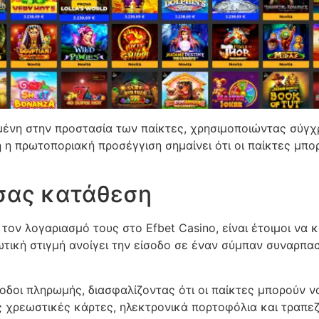
υμένη στην προστασία των παίκτες, χρησιμοποιώντας σύγ
η πρωτοποριακή προσέγγιση σημαίνει ότι οι παίκτες μπο
 σας κατάθεση
 τον λογαριασμό τους στο Efbet Casino, είναι έτοιμοι να
ωτική στιγμή ανοίγει την είσοδο σε έναν σύμπαν συναρπα
θοδοι πληρωμής, διασφαλίζοντας ότι οι παίκτες μπορούν
 χρεωστικές κάρτες, ηλεκτρονικά πορτοφόλια και τραπεζι