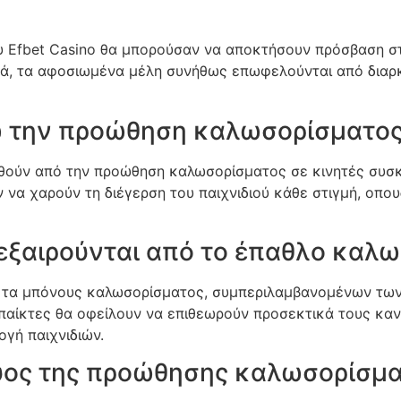
υ Efbet Casino θα μπορούσαν να αποκτήσουν πρόσβαση σ
λά, τα αφοσιωμένα μέλη συνήθως επωφελούνται από διαρκε
την προώθηση καλωσορίσματος 
ούν από την προώθηση καλωσορίσματος σε κινητές συσκ
 να χαρούν τη διέγερση του παιχνιδιού κάθε στιγμή, οπο
εξαιρούνται από το έπαθλο καλ
πό τα μπόνους καλωσορίσματος, συμπεριλαμβανομένων τω
 παίκτες θα οφείλουν να επιθεωρούν προσεκτικά τους καν
ογή παιχνιδιών.
σχύος της προώθησης καλωσορίσμα