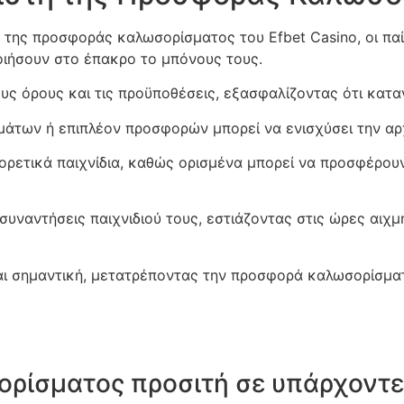
 της προσφοράς καλωσορίσματος του Efbet Casino, οι πα
οιήσουν στο έπακρο το μπόνους τους.
ους όρους και τις προϋποθέσεις, εξασφαλίζοντας ότι κατα
μάτων ή επιπλέον προσφορών μπορεί να ενισχύσει την αρ
φορετικά παιχνίδια, καθώς ορισμένα μπορεί να προσφέρο
συναντήσεις παιχνιδιού τους, εστιάζοντας στις ώρες αιχ
ναι σημαντική, μετατρέποντας την προσφορά καλωσορίσμα
ρίσματος προσιτή σε υπάρχοντες