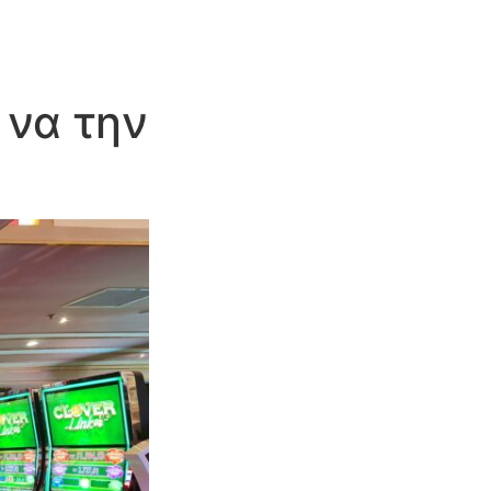
 να την