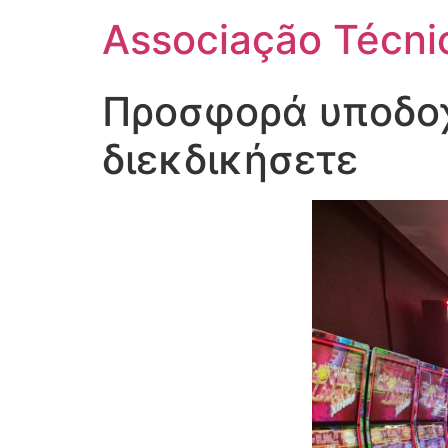
Ir
Associação Técnic
para
o
conteúdo
Προσφορά υποδοχή
διεκδικήσετε