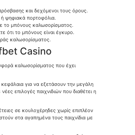
πρόσβασης και δεχόμενοι τους όρους.
 ή ψηφιακά πορτοφόλια.
τε το μπόνους καλωσορίσματος.
ε ότι το μπόνους είναι έγκυρο.
οράς καλωσορίσματος.
bet Casino
οσφορά καλωσορίσματος που έχει
 κεφάλαια για να εξετάσουν την μεγάλη
 νέες επιλογές παιχνιδιών που διαθέτει η
τειες σε κουλοχέρηδες χωρίς επιπλέον
στούν στα αγαπημένα τους παιχνίδια με