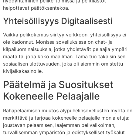
hyödyntäminen pelikertoimissa ja pelitilastot
helpottavat päätöksentekoa.
Yhteisöllisyys Digitaalisesti
Vaikka pelikokemus siirtyy verkkoon, yhteisöllisyys ei
ole kadonnut. Monissa sovelluksissa on chat- ja
kilpailuominaisuuksia, jotka yhdistävät pelaajia ympäri
maata tai jopa koko maailman. Tämä tuo takaisin sen
sosiaalisen ulottuvuuden, joka oli aiemmin omistettu
kivijalkakasinolle.
Päätelmä ja Suositukset
Kokeneelle Pelaajalle
Rahapelaamisen muutos älypuhelinsovellusten myötä on
merkittävä ja tarjoaa kokeneelle pelaajalle monia etuja:
joustavan pelaamisen, laajemman pelivalikoiman,
turvallisemman ympäristön ja edistykselliset työkalut