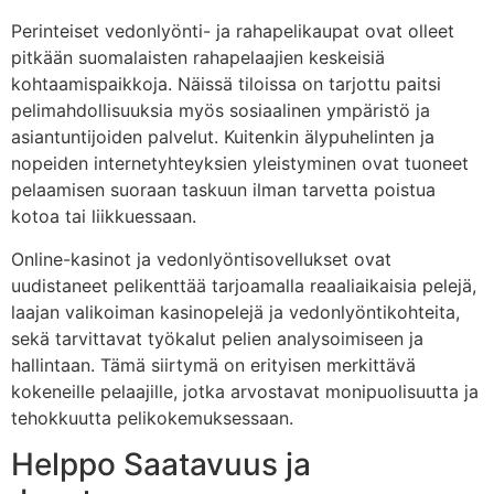
Perinteiset vedonlyönti- ja rahapelikaupat ovat olleet
pitkään suomalaisten rahapelaajien keskeisiä
kohtaamispaikkoja. Näissä tiloissa on tarjottu paitsi
pelimahdollisuuksia myös sosiaalinen ympäristö ja
asiantuntijoiden palvelut. Kuitenkin älypuhelinten ja
nopeiden internetyhteyksien yleistyminen ovat tuoneet
pelaamisen suoraan taskuun ilman tarvetta poistua
kotoa tai liikkuessaan.
Online-kasinot ja vedonlyöntisovellukset ovat
uudistaneet pelikenttää tarjoamalla reaaliaikaisia pelejä,
laajan valikoiman kasinopelejä ja vedonlyöntikohteita,
sekä tarvittavat työkalut pelien analysoimiseen ja
hallintaan. Tämä siirtymä on erityisen merkittävä
kokeneille pelaajille, jotka arvostavat monipuolisuutta ja
tehokkuutta pelikokemuksessaan.
Helppo Saatavuus ja