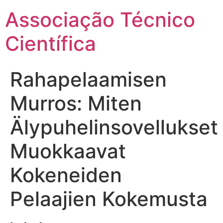
Ir
Associação Técnico
para
o
Científica
conteúdo
Rahapelaamisen
Murros: Miten
Älypuhelinsovellukset
Muokkaavat
Kokeneiden
Pelaajien Kokemusta