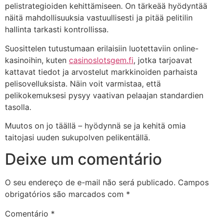
pelistrategioiden kehittämiseen. On tärkeää hyödyntää
näitä mahdollisuuksia vastuullisesti ja pitää pelitilin
hallinta tarkasti kontrollissa.
Suosittelen tutustumaan erilaisiin luotettaviin online-
kasinoihin, kuten
casinoslotsgem.fi
, jotka tarjoavat
kattavat tiedot ja arvostelut markkinoiden parhaista
pelisovelluksista. Näin voit varmistaa, että
pelikokemuksesi pysyy vaativan pelaajan standardien
tasolla.
Muutos on jo täällä – hyödynnä se ja kehitä omia
taitojasi uuden sukupolven pelikentällä.
Deixe um comentário
O seu endereço de e-mail não será publicado.
Campos
obrigatórios são marcados com
*
Comentário
*