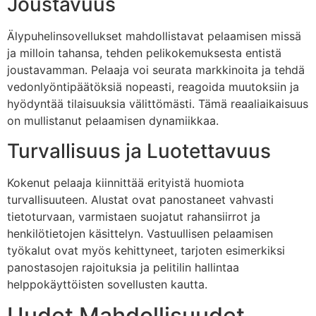
Joustavuus
Älypuhelinsovellukset mahdollistavat pelaamisen missä
ja milloin tahansa, tehden pelikokemuksesta entistä
joustavamman. Pelaaja voi seurata markkinoita ja tehdä
vedonlyöntipäätöksiä nopeasti, reagoida muutoksiin ja
hyödyntää tilaisuuksia välittömästi. Tämä reaaliaikaisuus
on mullistanut pelaamisen dynamiikkaa.
Turvallisuus ja Luotettavuus
Kokenut pelaaja kiinnittää erityistä huomiota
turvallisuuteen. Alustat ovat panostaneet vahvasti
tietoturvaan, varmistaen suojatut rahansiirrot ja
henkilötietojen käsittelyn. Vastuullisen pelaamisen
työkalut ovat myös kehittyneet, tarjoten esimerkiksi
panostasojen rajoituksia ja pelitilin hallintaa
helppokäyttöisten sovellusten kautta.
Uudet Mahdollisuudet