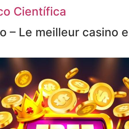
o Científica
 – Le meilleur casino en