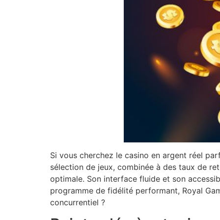
Si vous cherchez le casino en argent réel pa
sélection de jeux, combinée à des taux de ret
optimale. Son interface fluide et son accessi
programme de fidélité performant, Royal Gam
concurrentiel ?