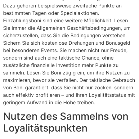
Dazu gehören beispielsweise zweifache Punkte an
bestimmten Tagen oder Spezialaktionen.
Einzahlungsboni sind eine weitere Möglichkeit. Lesen
Sie immer die Allgemeinen Geschäftsbedingungen, um
sicherzustellen, dass Sie die Bedingungen verstehen.
Sichern Sie sich kostenlose Drehungen und Bonusgeld
bei besonderen Events. Sie machen nicht nur Freude,
sondern sind auch eine taktische Chance, ohne
zusätzliche finanzielle Investition mehr Punkte zu
sammeln. Lösen Sie Boni zügig ein, um ihre Nutzen zu
maximieren, bevor sie verfallen. Der taktische Gebrauch
von Boni garantiert, dass Sie nicht nur zocken, sondern
auch effektiv profitieren – und Ihren Loyalitätsstatus mit
geringem Aufwand in die Höhe treiben.
Nutzen des Sammelns von
Loyalitätspunkten