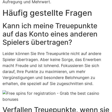
Aufregung und Mehrwert.
Häufig gestellte Fragen
Kann ich meine Treuepunkte
auf das Konto eines anderen
Spielers übertragen?
Leider können Sie Ihre Treuepunkte nicht auf andere
Spieler übertragen. Aber keine Sorge, das Erwerben
macht Freude und ist lohnend. Fokussieren Sie sich
darauf, Ihre Punkte zu maximieren, um mehr
Vergünstigungen und besondere Belohnungen zu
erhalten, die speziell auf Sie zugeschnitten sind.
Verfallen Treuepunkte, wenn sie