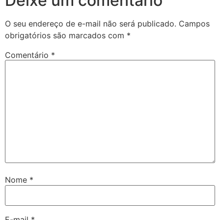
Deixe um comentário
O seu endereço de e-mail não será publicado.
Campos
obrigatórios são marcados com
*
Comentário
*
Nome
*
E-mail
*