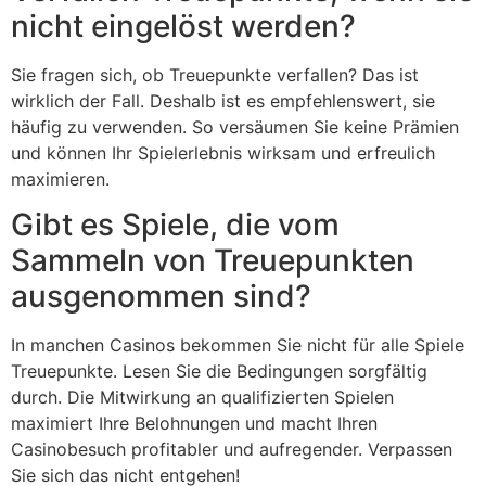
nicht eingelöst werden?
Sie fragen sich, ob Treuepunkte verfallen? Das ist
wirklich der Fall. Deshalb ist es empfehlenswert, sie
häufig zu verwenden. So versäumen Sie keine Prämien
und können Ihr Spielerlebnis wirksam und erfreulich
maximieren.
Gibt es Spiele, die vom
Sammeln von Treuepunkten
ausgenommen sind?
In manchen Casinos bekommen Sie nicht für alle Spiele
Treuepunkte. Lesen Sie die Bedingungen sorgfältig
durch. Die Mitwirkung an qualifizierten Spielen
maximiert Ihre Belohnungen und macht Ihren
Casinobesuch profitabler und aufregender. Verpassen
Sie sich das nicht entgehen!