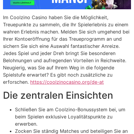
Im Coolzino Casino haben Sie die Möglichkeit,
Treuepunkte zu sammeln, die Ihr Spielerlebnis zu einem
wahren Erlebnis machen. Melden Sie sich umgehend bei
Ihrer Kontoeröffnung für das Treueprogramm an und
sichern Sie sich eine Auswahl fantastischer Anreize.
Jedes Spiel und jeder Dreh bringt Sie besonderen
Belohnungen und aufregenden Vorteilen in Reichweite.
Neugierig, was Sie auf Ihrem Weg in die folgende
Spielstufe erwartet? Es gibt noch zusätzliche zu
erforschen.
https://coolzinocasino.org/de-at
Die zentralen Einsichten
Schließen Sie am Coolzino-Bonussystem bei, um
beim Spielen exklusive Loyalitätspunkte zu
erwerben.
Zocken Sie ständig Matches und beteiligen Sie an