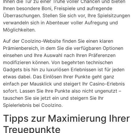
Ihnen die Tür zu einer Truhe voller Chancen und bieten
Ihnen besondere Boni, Freispiele und aufregende
Überraschungen. Stellen Sie sich vor, Ihre Spielsitzungen
verwandeln sich in Abenteuer voller Aufregung und
Möglichkeiten.
Auf der Coolzino-Website finden Sie einen klaren
Prämienbereich, in dem Sie die verfügbaren Optionen
einsehen und Ihre Auswahl nach Ihren Präferenzen
modifizieren können. Von begehrten technischen
Gadgets bis hin zu luxuriösen Erlebnissen ist für jeden
etwas dabei. Das Einlösen Ihrer Punkte geht ganz
einfach per Mausklick und steigert Ihr Casino-Erlebnis
sofort. Lassen Sie Ihre Punkte also nicht ungenutzt –
tauschen Sie sie jetzt ein und steigern Sie Ihr
Spielerlebnis bei Coolzino.
Tipps zur Maximierung Ihrer
Treuepunkte