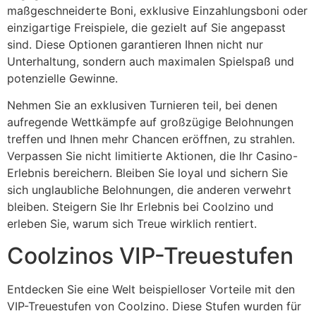
maßgeschneiderte Boni, exklusive Einzahlungsboni oder
einzigartige Freispiele, die gezielt auf Sie angepasst
sind. Diese Optionen garantieren Ihnen nicht nur
Unterhaltung, sondern auch maximalen Spielspaß und
potenzielle Gewinne.
Nehmen Sie an exklusiven Turnieren teil, bei denen
aufregende Wettkämpfe auf großzügige Belohnungen
treffen und Ihnen mehr Chancen eröffnen, zu strahlen.
Verpassen Sie nicht limitierte Aktionen, die Ihr Casino-
Erlebnis bereichern. Bleiben Sie loyal und sichern Sie
sich unglaubliche Belohnungen, die anderen verwehrt
bleiben. Steigern Sie Ihr Erlebnis bei Coolzino und
erleben Sie, warum sich Treue wirklich rentiert.
Coolzinos VIP-Treuestufen
Entdecken Sie eine Welt beispielloser Vorteile mit den
VIP-Treuestufen von Coolzino. Diese Stufen wurden für