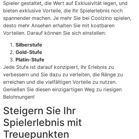
Spieler gestaltet, die Wert auf Exklusivität legen, und
bieten exklusive Vorteile, die Ihr Spielerlebnis noch
spannender machen. Je mehr Sie bei Coolzino spielen,
desto mehr Ansehen erhalten Sie mit kostbaren
Vorteilen. Darauf können Sie sich einstellen:
Silberstufe
Gold-Stufe
Platin-Stufe
Jede Stufe ist darauf konzipiert, Ihr Erlebnis zu
verbessern und Sie dazu zu verleiten, die Ränge zu
erreichen und die vielfältigen Vorteile zu nutzen.
Genießen Sie diesen einzigartigen Weg zu riesigen
Belohnungen!
Steigern Sie Ihr
Spielerlebnis mit
Treuepunkten