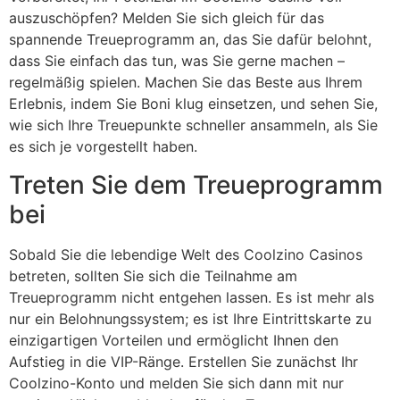
auszuschöpfen? Melden Sie sich gleich für das
spannende Treueprogramm an, das Sie dafür belohnt,
dass Sie einfach das tun, was Sie gerne machen –
regelmäßig spielen. Machen Sie das Beste aus Ihrem
Erlebnis, indem Sie Boni klug einsetzen, und sehen Sie,
wie sich Ihre Treuepunkte schneller ansammeln, als Sie
es sich je vorgestellt haben.
Treten Sie dem Treueprogramm
bei
Sobald Sie die lebendige Welt des Coolzino Casinos
betreten, sollten Sie sich die Teilnahme am
Treueprogramm nicht entgehen lassen. Es ist mehr als
nur ein Belohnungssystem; es ist Ihre Eintrittskarte zu
einzigartigen Vorteilen und ermöglicht Ihnen den
Aufstieg in die VIP-Ränge. Erstellen Sie zunächst Ihr
Coolzino-Konto und melden Sie sich dann mit nur