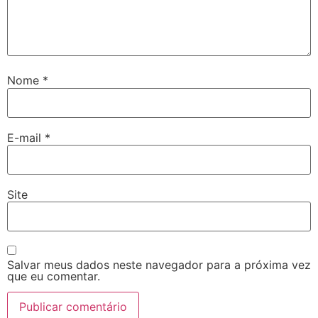
Nome
*
E-mail
*
Site
Salvar meus dados neste navegador para a próxima vez
que eu comentar.