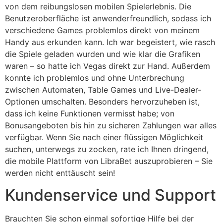
von dem reibungslosen mobilen Spielerlebnis. Die
Benutzeroberfläche ist anwenderfreundlich, sodass ich
verschiedene Games problemlos direkt von meinem
Handy aus erkunden kann. Ich war begeistert, wie rasch
die Spiele geladen wurden und wie klar die Grafiken
waren – so hatte ich Vegas direkt zur Hand. Außerdem
konnte ich problemlos und ohne Unterbrechung
zwischen Automaten, Table Games und Live-Dealer-
Optionen umschalten. Besonders hervorzuheben ist,
dass ich keine Funktionen vermisst habe; von
Bonusangeboten bis hin zu sicheren Zahlungen war alles
verfügbar. Wenn Sie nach einer flüssigen Möglichkeit
suchen, unterwegs zu zocken, rate ich Ihnen dringend,
die mobile Plattform von LibraBet auszuprobieren – Sie
werden nicht enttäuscht sein!
Kundenservice und Support
Brauchten Sie schon einmal sofortige Hilfe bei der