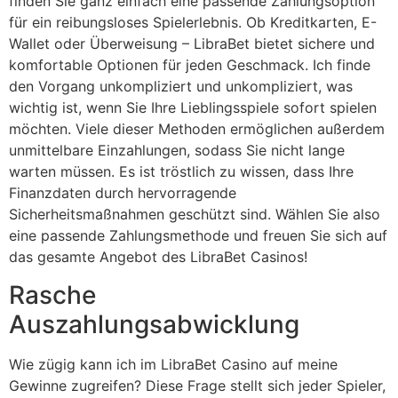
finden Sie ganz einfach eine passende Zahlungsoption
für ein reibungsloses Spielerlebnis. Ob Kreditkarten, E-
Wallet oder Überweisung – LibraBet bietet sichere und
komfortable Optionen für jeden Geschmack. Ich finde
den Vorgang unkompliziert und unkompliziert, was
wichtig ist, wenn Sie Ihre Lieblingsspiele sofort spielen
möchten. Viele dieser Methoden ermöglichen außerdem
unmittelbare Einzahlungen, sodass Sie nicht lange
warten müssen. Es ist tröstlich zu wissen, dass Ihre
Finanzdaten durch hervorragende
Sicherheitsmaßnahmen geschützt sind. Wählen Sie also
eine passende Zahlungsmethode und freuen Sie sich auf
das gesamte Angebot des LibraBet Casinos!
Rasche
Auszahlungsabwicklung
Wie zügig kann ich im LibraBet Casino auf meine
Gewinne zugreifen? Diese Frage stellt sich jeder Spieler,