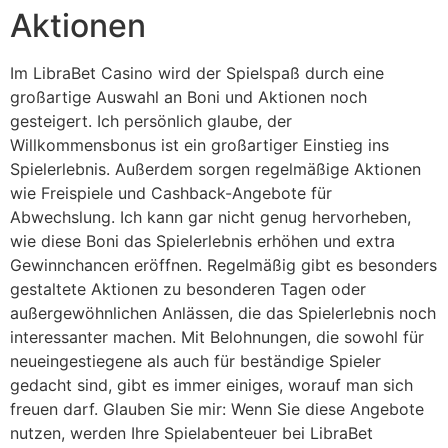
Aktionen
Im LibraBet Casino wird der Spielspaß durch eine
großartige Auswahl an Boni und Aktionen noch
gesteigert. Ich persönlich glaube, der
Willkommensbonus ist ein großartiger Einstieg ins
Spielerlebnis. Außerdem sorgen regelmäßige Aktionen
wie Freispiele und Cashback-Angebote für
Abwechslung. Ich kann gar nicht genug hervorheben,
wie diese Boni das Spielerlebnis erhöhen und extra
Gewinnchancen eröffnen. Regelmäßig gibt es besonders
gestaltete Aktionen zu besonderen Tagen oder
außergewöhnlichen Anlässen, die das Spielerlebnis noch
interessanter machen. Mit Belohnungen, die sowohl für
neueingestiegene als auch für beständige Spieler
gedacht sind, gibt es immer einiges, worauf man sich
freuen darf. Glauben Sie mir: Wenn Sie diese Angebote
nutzen, werden Ihre Spielabenteuer bei LibraBet