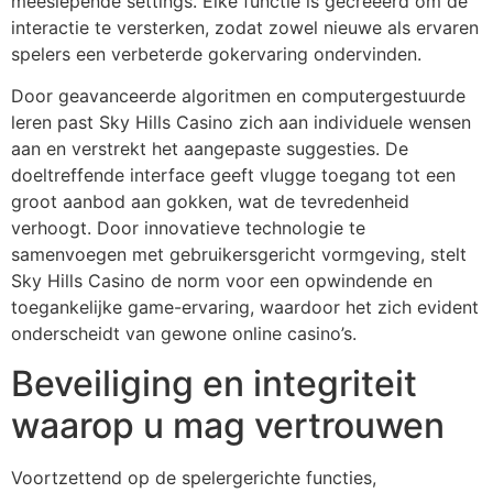
meeslepende settings. Elke functie is gecreëerd om de
interactie te versterken, zodat zowel nieuwe als ervaren
spelers een verbeterde gokervaring ondervinden.
Door geavanceerde algoritmen en computergestuurde
leren past Sky Hills Casino zich aan individuele wensen
aan en verstrekt het aangepaste suggesties. De
doeltreffende interface geeft vlugge toegang tot een
groot aanbod aan gokken, wat de tevredenheid
verhoogt. Door innovatieve technologie te
samenvoegen met gebruikersgericht vormgeving, stelt
Sky Hills Casino de norm voor een opwindende en
toegankelijke game-ervaring, waardoor het zich evident
onderscheidt van gewone online casino’s.
Beveiliging en integriteit
waarop u mag vertrouwen
Voortzettend op de spelergerichte functies,