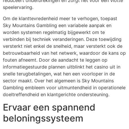
reduceert onderbrekingen en zorgt het voor een vlotte
speelervaring.
Om de klanttevredenheid meer te verhogen, toepast
Sky Mountains Gambling een variabele aanpak en
worden systemen regelmatig bijgewerkt om te
verbinden bij techniek veranderingen. Deze toewijding
versterkt niet enkel de snelheid, maar versterkt ook de
betrouwbaarheid van het netwerk, waardoor de kans op
fouten afneemt. Door de aandacht te leggen op
informatiegestuurde plannen uitblinkt het casino uit in
snelle terugbetalingen, wat hen een voorloper in de
sector maakt. Over het algemeen is Sky Mountains
Gambling embleem voor uitmuntendheid in operationele
doeltreffendheid en klantgerichte ondersteuning.
Ervaar een spannend
beloningssysteem