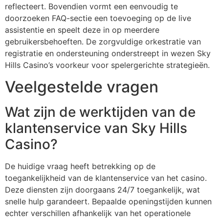
reflecteert. Bovendien vormt een eenvoudig te
doorzoeken FAQ-sectie een toevoeging op de live
assistentie en speelt deze in op meerdere
gebruikersbehoeften. De zorgvuldige orkestratie van
registratie en ondersteuning onderstreept in wezen Sky
Hills Casino’s voorkeur voor spelergerichte strategieën.
Veelgestelde vragen
Wat zijn de werktijden van de
klantenservice van Sky Hills
Casino?
De huidige vraag heeft betrekking op de
toegankelijkheid van de klantenservice van het casino.
Deze diensten zijn doorgaans 24/7 toegankelijk, wat
snelle hulp garandeert. Bepaalde openingstijden kunnen
echter verschillen afhankelijk van het operationele