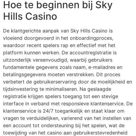
Hoe te beginnen bij Sky
Hills Casino
De klantgerichte aanpak van Sky Hills Casino is
vloeiend doorgevoerd in het onboardingproces,
waardoor recent spelers rap en effectief met het
platform kunnen werken. De accountregistratie is
uitzonderlijk vereenvoudigd, waarbij gebruikers
fundamentele gegevens zoals naam, e-mailadres en
betalingsgegevens moeten verstrekken. Dit proces
verbetert de gebruikerservaring door de moeilijkheid en
tijdsinvestering te minimaliseren. Na geslaagde
registratie krijgen spelers toegang tot een stevige
interface in verband met responsieve klantenservice. De
klantenservice is 24/7 toegankelijk en staat klaar om
vragen te verduidelijken, varierend van het instellen van
een account tot ondersteuning bij het spelen, wat de
toewijding van het casino aan gebruikerstevredenheid