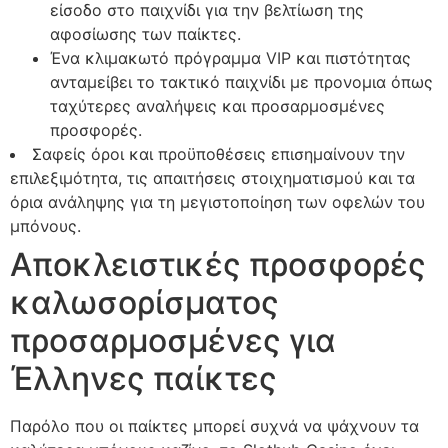
είσοδο στο παιχνίδι για την βελτίωση της
αφοσίωσης των παίκτες.
Ένα κλιμακωτό πρόγραμμα VIP και πιστότητας
ανταμείβει το τακτικό παιχνίδι με προνομια όπως
ταχύτερες αναλήψεις και προσαρμοσμένες
προσφορές.
Σαφείς όροι και προϋποθέσεις επισημαίνουν την
επιλεξιμότητα, τις απαιτήσεις στοιχηματισμού και τα
όρια ανάληψης για τη μεγιστοποίηση των οφελών του
μπόνους.
Αποκλειστικές προσφορές
καλωσορίσματος
προσαρμοσμένες για
Έλληνες παίκτες
Παρόλο που οι παίκτες μπορεί συχνά να ψάχνουν τα