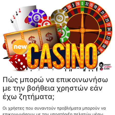
Πώς μπορώ να επικοινωνήσω
με την βοήθεια χρηστών εάν
έχω ζητήματα;
Οι χρήστες που συναντούν προβλήματα μπορούν να
επικοινωνήσουν με την υποστήριξη πελατών μέσω