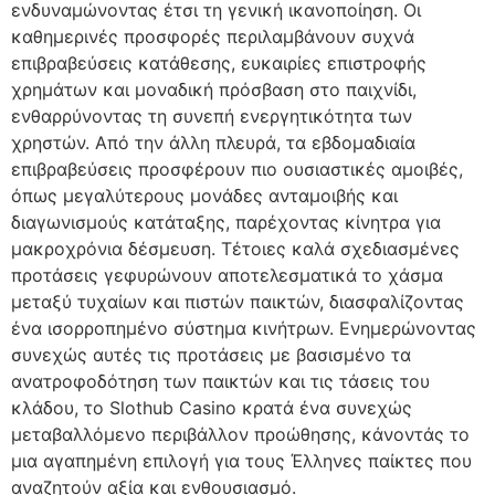
ενδυναμώνοντας έτσι τη γενική ικανοποίηση. Οι
καθημερινές προσφορές περιλαμβάνουν συχνά
επιβραβεύσεις κατάθεσης, ευκαιρίες επιστροφής
χρημάτων και μοναδική πρόσβαση στο παιχνίδι,
ενθαρρύνοντας τη συνεπή ενεργητικότητα των
χρηστών. Από την άλλη πλευρά, τα εβδομαδιαία
επιβραβεύσεις προσφέρουν πιο ουσιαστικές αμοιβές,
όπως μεγαλύτερους μονάδες ανταμοιβής και
διαγωνισμούς κατάταξης, παρέχοντας κίνητρα για
μακροχρόνια δέσμευση. Τέτοιες καλά σχεδιασμένες
προτάσεις γεφυρώνουν αποτελεσματικά το χάσμα
μεταξύ τυχαίων και πιστών παικτών, διασφαλίζοντας
ένα ισορροπημένο σύστημα κινήτρων. Ενημερώνοντας
συνεχώς αυτές τις προτάσεις με βασισμένο τα
ανατροφοδότηση των παικτών και τις τάσεις του
κλάδου, το Slothub Casino κρατά ένα συνεχώς
μεταβαλλόμενο περιβάλλον προώθησης, κάνοντάς το
μια αγαπημένη επιλογή για τους Έλληνες παίκτες που
αναζητούν αξία και ενθουσιασμό.