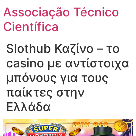
Ir
Associação Técnico
para
o
Científica
conteúdo
Slothub Καζίνο – το
casino με αντίστοιχα
μπόνους για τους
παίκτες στην
Ελλάδα