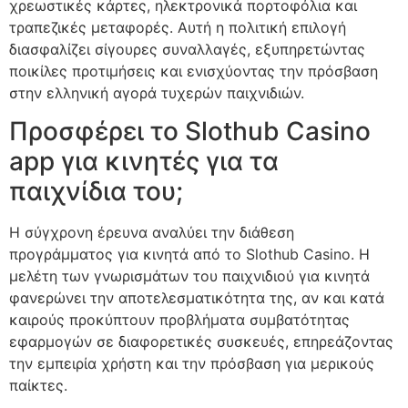
χρεωστικές κάρτες, ηλεκτρονικά πορτοφόλια και
τραπεζικές μεταφορές. Αυτή η πολιτική επιλογή
διασφαλίζει σίγουρες συναλλαγές, εξυπηρετώντας
ποικίλες προτιμήσεις και ενισχύοντας την πρόσβαση
στην ελληνική αγορά τυχερών παιχνιδιών.
Προσφέρει το Slothub Casino
app για κινητές για τα
παιχνίδια του;
Η σύγχρονη έρευνα αναλύει την διάθεση
προγράμματος για κινητά από το Slothub Casino. Η
μελέτη των γνωρισμάτων του παιχνιδιού για κινητά
φανερώνει την αποτελεσματικότητα της, αν και κατά
καιρούς προκύπτουν προβλήματα συμβατότητας
εφαρμογών σε διαφορετικές συσκευές, επηρεάζοντας
την εμπειρία χρήστη και την πρόσβαση για μερικούς
παίκτες.