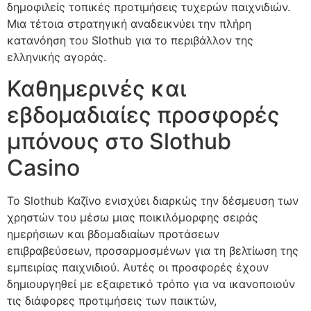
δημοφιλείς τοπικές προτιμήσεις τυχερών παιχνιδιών.
Μια τέτοια στρατηγική αναδεικνύει την πλήρη
κατανόηση του Slothub για το περιβάλλον της
ελληνικής αγοράς.
Καθημερινές και
εβδομαδιαίες προσφορές
μπόνους στο Slothub
Casino
Το Slothub Καζίνο ενισχύει διαρκώς την δέσμευση των
χρηστών του μέσω μιας ποικιλόμορφης σειράς
ημερήσιων και βδομαδιαίων προτάσεων
επιβραβεύσεων, προσαρμοσμένων για τη βελτίωση της
εμπειρίας παιχνιδιού. Αυτές οι προσφορές έχουν
δημιουργηθεί με εξαιρετικό τρόπο για να ικανοποιούν
τις διάφορες προτιμήσεις των παικτών,