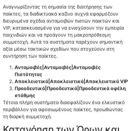
Αναγνωρίζοντας τη σημασία της διατήρησης των
παίκτες, τα διαδικτυακά καζίνο συχνά εφαρμόζουν
διευρυμένα σχέδια ανταμοιβών πιστών παικτών και
VIP, κατασκευασμένα για να ενισχύσουν την εμπειρία
παιχνιδιών και να προάγουν τη μακροπρόθεσμη
συμμετοχή. Αυτά τα συστήματα παρέχουν σημαντική
αξία μέσω τακτικών σχεδίων που στοχεύουν στη
συντήρηση των παίκτες.
Ανταμοιβές|Ανταμοιβές|Ανταμοιβές
Πιστότητας
Αποκλειστικά|Αποκλειστικά|Αποκλειστικά VIP
Προοδευτικά|Προοδευτικά|Προοδευτικά οφέλη
στάθμης
Τέτοια πλήρη συστήματα διασφαλίζουν ένα ελκυστικό
περιβάλλον για αφοσιωμένους παίκτες, προωθώντας
τη διαρκή συμμετοχή.
Κατανόηση των Όρων και