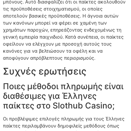
μπόνους. Αυτό διασφαλίζει ότι οι παίκτες ακολουθούν
τις προϋποθέσεις στοιχηματισμού, οι οποίες
αποτελούν βασικές προϋποθέσεις. Η άγνοια αυτών
των κανόνων μπορεί να φέρει σε χαμένη των
χρημάτων παροχών, επηρεάζοντας ενδεχομένως τη
γενική εμπειρία παιχνιδιού. Κατά συνέπεια, οι παίκτες
οφείλουν να ελέγχουν με προσοχή αυτούς τους
κανόνες για να βελτιώσουν τα οφέλη και να
αποφύγουν απρόβλεπτους περιορισμούς.
Συχνές ερωτήσεις
Ποιες μέθοδοι πληρωμής είναι
διαθέσιμες για Έλληνες
παίκτες στο Slothub Casino;
Οι προβλέψιμες επιλογές πληρωμής για τους Έλληνες
παίκτες περιλαμβάνουν δημοφιλείς μεθόδους όπως