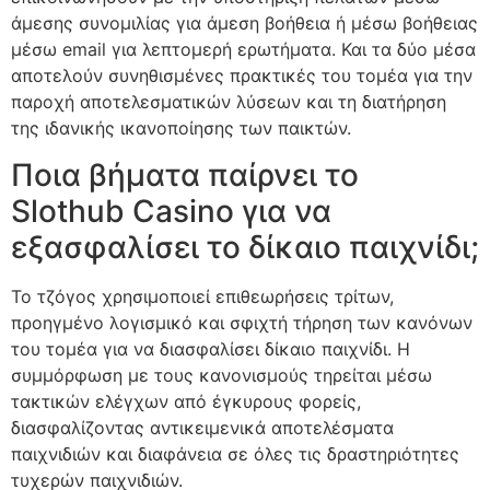
άμεσης συνομιλίας για άμεση βοήθεια ή μέσω βοήθειας
μέσω email για λεπτομερή ερωτήματα. Και τα δύο μέσα
αποτελούν συνηθισμένες πρακτικές του τομέα για την
παροχή αποτελεσματικών λύσεων και τη διατήρηση
της ιδανικής ικανοποίησης των παικτών.
Ποια βήματα παίρνει το
Slothub Casino για να
εξασφαλίσει το δίκαιο παιχνίδι;
Το τζόγος χρησιμοποιεί επιθεωρήσεις τρίτων,
προηγμένο λογισμικό και σφιχτή τήρηση των κανόνων
του τομέα για να διασφαλίσει δίκαιο παιχνίδι. Η
συμμόρφωση με τους κανονισμούς τηρείται μέσω
τακτικών ελέγχων από έγκυρους φορείς,
διασφαλίζοντας αντικειμενικά αποτελέσματα
παιχνιδιών και διαφάνεια σε όλες τις δραστηριότητες
τυχερών παιχνιδιών.