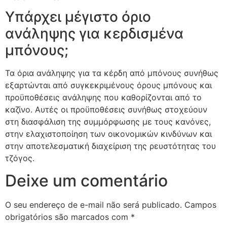
Υπάρχει μέγιστο όριο
ανάληψης για κερδισμένα
μπόνους;
Τα όρια ανάληψης για τα κέρδη από μπόνους συνήθως
εξαρτώνται από συγκεκριμένους όρους μπόνους και
προϋποθέσεις ανάληψης που καθορίζονται από το
καζίνο. Αυτές οι προϋποθέσεις συνήθως στοχεύουν
στη διασφάλιση της συμμόρφωσης με τους κανόνες,
στην ελαχιστοποίηση των οικονομικών κινδύνων και
στην αποτελεσματική διαχείριση της ρευστότητας του
τζόγος.
Deixe um comentário
O seu endereço de e-mail não será publicado.
Campos
obrigatórios são marcados com
*