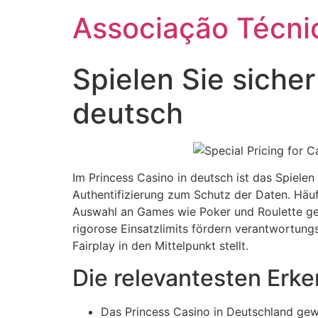
Ir
Associação Técnic
para
o
conteúdo
Spielen Sie sicher
deutsch
Im Princess Casino in deutsch ist das Spiele
Authentifizierung zum Schutz der Daten. Häuf
Auswahl an Games wie Poker und Roulette gen
rigorose Einsatzlimits fördern verantwortungs
Fairplay in den Mittelpunkt stellt.
Die relevantesten Erke
Das Princess Casino in Deutschland gewä