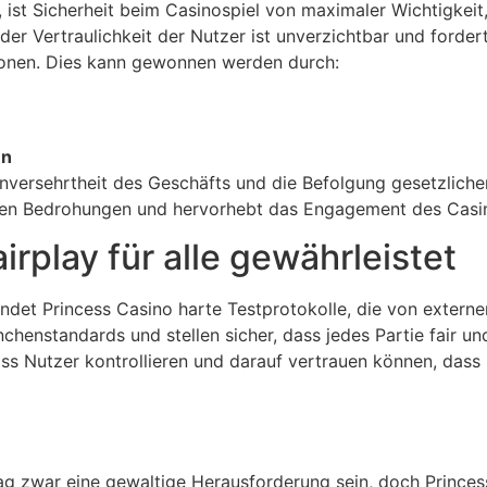
eht, ist Sicherheit beim Casinospiel von maximaler Wichtigke
er Vertraulichkeit der Nutzer ist unverzichtbar und fordert
ionen. Dies kann gewonnen werden durch:
en
ersehrtheit des Geschäfts und die Befolgung gesetzliche
chen Bedrohungen und hervorhebt das Engagement des Casi
rplay für alle gewährleistet
endet Princess Casino harte Testprotokolle, die von externe
henstandards und stellen sicher, dass jedes Partie fair und
ss Nutzer kontrollieren und darauf vertrauen können, dass
 mag zwar eine gewaltige Herausforderung sein, doch Princ