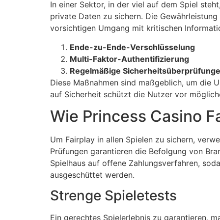
In einer Sektor, in der viel auf dem Spiel st
private Daten zu sichern. Die Gewährleistung d
vorsichtigen Umgang mit kritischen Informat
Ende-zu-Ende-Verschlüsselung
Multi-Faktor-Authentifizierung
Regelmäßige Sicherheitsüberprüfung
Diese Maßnahmen sind maßgeblich, um die Unv
auf Sicherheit schützt die Nutzer vor mögli
Wie Princess Casino Fai
Um Fairplay in allen Spielen zu sichern, verw
Prüfungen garantieren die Befolgung von Branc
Spielhaus auf offene Zahlungsverfahren, soda
ausgeschüttet werden.
Strenge Spieletests
Ein gerechtes Spielerlebnis zu garantieren,