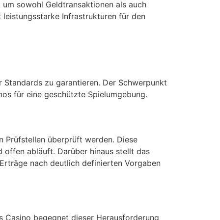
it, um sowohl Geldtransaktionen als auch
 leistungsstarke Infrastrukturen für den
r Standards zu garantieren. Der Schwerpunkt
nos für eine geschützte Spielumgebung.
n Prüfstellen überprüft werden. Diese
 offen abläuft. Darüber hinaus stellt das
 Erträge nach deutlich definierten Vorgaben
ess Casino begegnet dieser Herausforderung