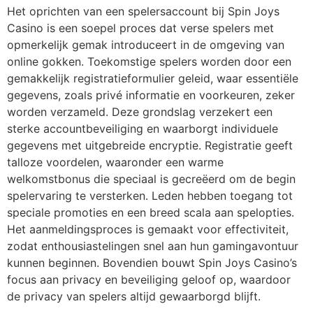
Het oprichten van een spelersaccount bij Spin Joys
Casino is een soepel proces dat verse spelers met
opmerkelijk gemak introduceert in de omgeving van
online gokken. Toekomstige spelers worden door een
gemakkelijk registratieformulier geleid, waar essentiële
gegevens, zoals privé informatie en voorkeuren, zeker
worden verzameld. Deze grondslag verzekert een
sterke accountbeveiliging en waarborgt individuele
gegevens met uitgebreide encryptie. Registratie geeft
talloze voordelen, waaronder een warme
welkomstbonus die speciaal is gecreëerd om de begin
spelervaring te versterken. Leden hebben toegang tot
speciale promoties en een breed scala aan spelopties.
Het aanmeldingsproces is gemaakt voor effectiviteit,
zodat enthousiastelingen snel aan hun gamingavontuur
kunnen beginnen. Bovendien bouwt Spin Joys Casino’s
focus aan privacy en beveiliging geloof op, waardoor
de privacy van spelers altijd gewaarborgd blijft.