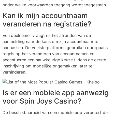
onder welke voorwaarden toegang wordt toegestaan.
Kan ik mijn accountnaam
veranderen na registratie?
Een deelnemer vraagt na het afronden van de
aanmelding naar de kans om zijn accountnaam te
aanpassen. De veelste platforms gebruiken doorgaans
regels op het veranderen van accountnamen en
accentueren een nauwkeurige keuze tijdens de eerste
inschrijving om mogelijke ongemakken later te
verhinderen.
Is er een mobiele app aanwezig
voor Spin Joys Casino?
De beschikbaarheid van een mobiele app verbetert de