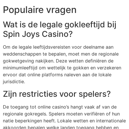
Populaire vragen
Wat is de legale gokleeftijd bij
Spin Joys Casino?
Om de legale leeftijdsvereisten voor deelname aan
weddenschappen te bepalen, moet men de regionale
gokwetgeving nakijken. Deze wetten definiëren de
minimumleeftijd om wettelijk te gokken en verzekeren
ervoor dat online platforms naleven aan de lokale
jurisdictie.
Zijn restricties voor spelers?
De toegang tot online casino’s hangt vaak af van de
regionale gokregels. Spelers moeten verifiëren of hun
natie beperkingen heeft. Lokale wetten en internationale
akkoorden bepalen welke landen toegang hebben en