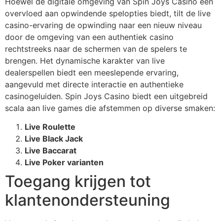
Hoewel de digitale omgeving van Spin Joys Casino een
overvloed aan opwindende spelopties biedt, tilt de live
casino-ervaring de opwinding naar een nieuw niveau
door de omgeving van een authentiek casino
rechtstreeks naar de schermen van de spelers te
brengen. Het dynamische karakter van live
dealerspellen biedt een meeslepende ervaring,
aangevuld met directe interactie en authentieke
casinogeluiden. Spin Joys Casino biedt een uitgebreid
scala aan live games die afstemmen op diverse smaken:
Live Roulette
Live Black Jack
Live Baccarat
Live Poker varianten
Toegang krijgen tot
klantenondersteuning