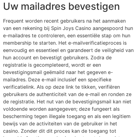
Uw mailadres bevestigen
Frequent worden recent gebruikers na het aanmaken
van een rekening bij Spin Joys Casino aangespoord hun
e-mailadres te controleren, een essentiële stap om hun
membership te starten. Het e-mailverificatieproces is
eenvoudig en essentieel en garandeert de veiligheid van
hun account en bevestigt gebruikers. Zodra de
registratie is gecompleteerd, wordt er een
bevestigingsmail geëmaild naar het gegeven e-
mailadres. Deze e-mail inclusief een specifieke
verificatielink. Als op deze link te tikken, verifiëren
gebruikers de authenticiteit van de e-mail en ronden ze
de registratie. Het nut van de bevestigingsmail kan niet
voldoende worden aangegeven; deze fungeert als
bescherming tegen illegale toegang en als een legitiem
bewijs van de activiteiten van de gebruiker in het
casino. Zonder dit dit proces kan de toegang tot