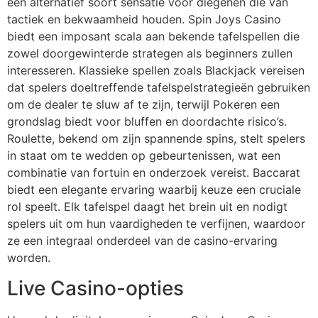
een alternatief soort sensatie voor diegenen die van
tactiek en bekwaamheid houden. Spin Joys Casino
biedt een imposant scala aan bekende tafelspellen die
zowel doorgewinterde strategen als beginners zullen
interesseren. Klassieke spellen zoals Blackjack vereisen
dat spelers doeltreffende tafelspelstrategieën gebruiken
om de dealer te sluw af te zijn, terwijl Pokeren een
grondslag biedt voor bluffen en doordachte risico’s.
Roulette, bekend om zijn spannende spins, stelt spelers
in staat om te wedden op gebeurtenissen, wat een
combinatie van fortuin en onderzoek vereist. Baccarat
biedt een elegante ervaring waarbij keuze een cruciale
rol speelt. Elk tafelspel daagt het brein uit en nodigt
spelers uit om hun vaardigheden te verfijnen, waardoor
ze een integraal onderdeel van de casino-ervaring
worden.
Live Casino-opties