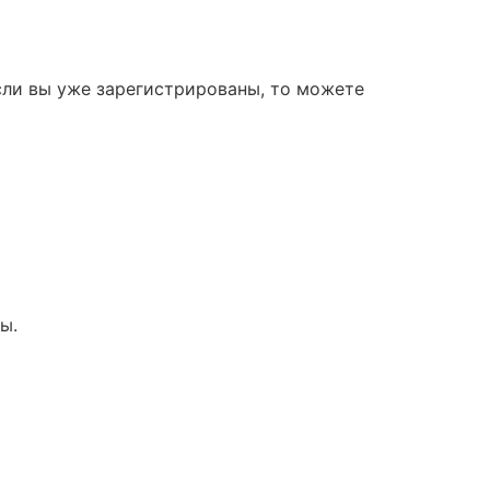
Если вы уже зарегистрированы, то можете
ы.