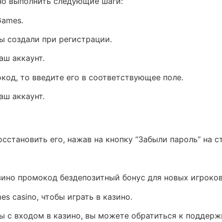
жно выполнить следующие шаги:
Games.
вы создали при регистрации.
аш аккаунт.
окод, то введите его в соответствующее поле.
аш аккаунт.
сстановить его, нажав на кнопку “Забыли пароль” на с
азино промокод бездепозитный бонус для новых игроков
s casino, чтобы играть в казино.
ы с входом в казино, вы можете обратиться к поддержк