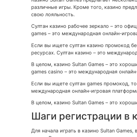
различные игры. Кроме того, казино пред
свою лояльность.
Султан казино рабочее зеркало – это офи
games – это международная онлайн-игрова
Если вы ищете султан казино промокод бе
ресурсах. Султан казино – это международ
В целом, казино Sultan Games – это хорош
games casino – это международная онлайн-
Если вы ищете султан games промокод, то 
международная онлайн-игровая платформа,
В целом, казино Sultan Games – это хорош
Шаги регистрации в 
Для начала играть в казино Sultan Games,