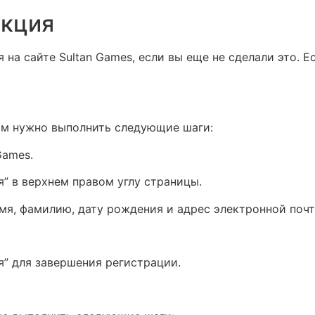
укция
 на сайте Sultan Games, если вы еще не сделали это. 
вам нужно выполнить следующие шаги:
Games.
я” в верхнем правом углу страницы.
имя, фамилию, дату рождения и адрес электронной почт
я” для завершения регистрации.