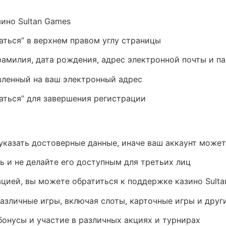
зино Sultan Games
аться” в верхнем правом углу страницы
 фамилия, дата рождения, адрес электронной почты и п
вленный на ваш электронный адрес
аться” для завершения регистрации
указать достоверные данные, иначе ваш аккаунт може
ь и не делайте его доступным для третьих лиц
ацией, вы можете обратиться к поддержке казино Sult
азличные игры, включая слоты, карточные игры и друг
онусы и участие в различных акциях и турнирах