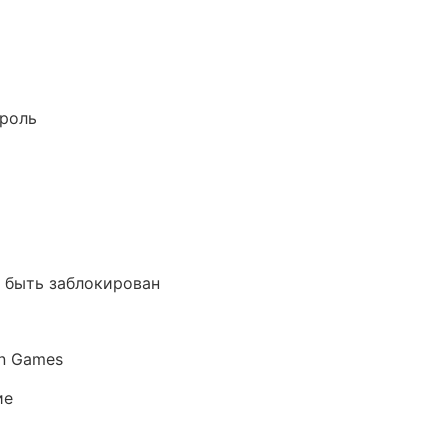
ароль
т быть заблокирован
an Games
ие