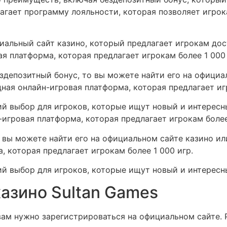
лагает программу лояльности, которая позволяет игро
циальный сайт казино, который предлагает игрокам дос
я платформа, которая предлагает игрокам более 1 000 
здепозитный бонус, то вы можете найти его на официа
ная онлайн-игровая платформа, которая предлагает игр
ий выбор для игроков, которые ищут новый и интересн
игровая платформа, которая предлагает игрокам более
вы можете найти его на официальном сайте казино или
 которая предлагает игрокам более 1 000 игр.
ий выбор для игроков, которые ищут новый и интересн
казино Sultan Games
 вам нужно зарегистрироваться на официальном сайте. 