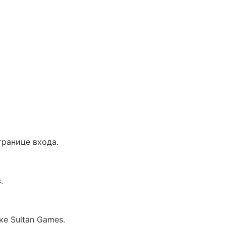
транице входа.
.
е Sultan Games.