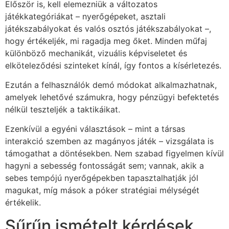
Először is, kell elemezniük a változatos
játékkategóriákat – nyerőgépeket, asztali
játékszabályokat és valós osztós játékszabályokat –,
hogy értékeljék, mi ragadja meg őket. Minden műfaj
különböző mechanikát, vizuális képviseletet és
elköteleződési szinteket kínál, így fontos a kísérletezés.
Ezután a felhasználók demó módokat alkalmazhatnak,
amelyek lehetővé számukra, hogy pénzügyi befektetés
nélkül teszteljék a taktikáikat.
Ezenkívül a egyéni választások – mint a társas
interakció szemben az magányos játék – vizsgálata is
támogathat a döntésekben. Nem szabad figyelmen kívül
hagyni a sebesség fontosságát sem; vannak, akik a
sebes tempójú nyerőgépekben tapasztalhatják jól
magukat, míg mások a póker stratégiai mélységét
értékelik.
Sűrűn ismételt kérdések