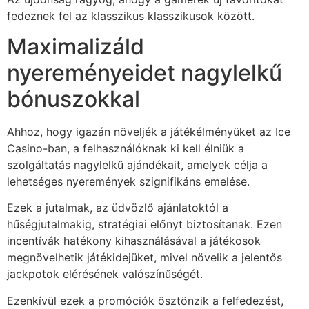
fedeznek fel az klasszikus klasszikusok között.
Maximalizáld
nyereményeidet nagylelkű
bónuszokkal
Ahhoz, hogy igazán növeljék a játékélményüket az Ice
Casino-ban, a felhasználóknak ki kell élniük a
szolgáltatás nagylelkű ajándékait, amelyek célja a
lehetséges nyeremények szignifikáns emelése.
Ezek a jutalmak, az üdvözlő ajánlatoktól a
hűségjutalmakig, stratégiai előnyt biztosítanak. Ezen
incentívák hatékony kihasználásával a játékosok
megnövelhetik játékidejüket, mivel növelik a jelentős
jackpotok elérésének valószínűségét.
Ezenkívül ezek a promóciók ösztönzik a felfedezést,