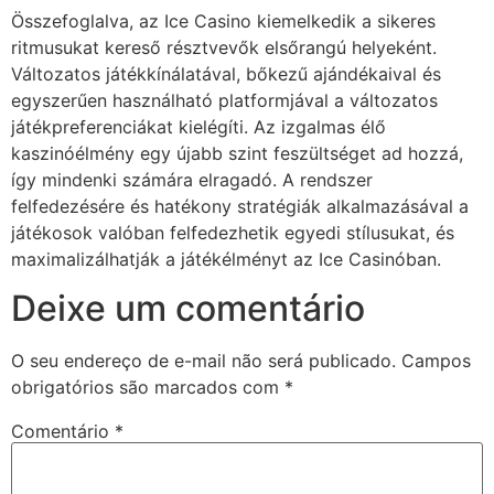
Összefoglalva, az Ice Casino kiemelkedik a sikeres
ritmusukat kereső résztvevők elsőrangú helyeként.
Változatos játékkínálatával, bőkezű ajándékaival és
egyszerűen használható platformjával a változatos
játékpreferenciákat kielégíti. Az izgalmas élő
kaszinóélmény egy újabb szint feszültséget ad hozzá,
így mindenki számára elragadó. A rendszer
felfedezésére és hatékony stratégiák alkalmazásával a
játékosok valóban felfedezhetik egyedi stílusukat, és
maximalizálhatják a játékélményt az Ice Casinóban.
Deixe um comentário
O seu endereço de e-mail não será publicado.
Campos
obrigatórios são marcados com
*
Comentário
*