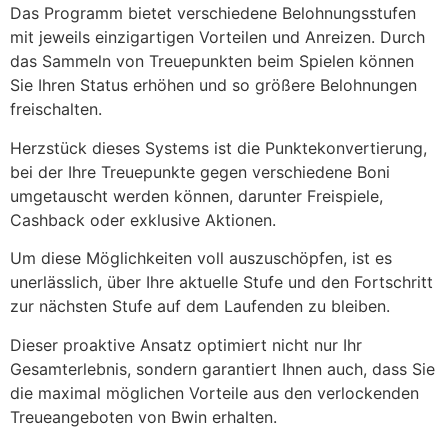
Das Programm bietet verschiedene Belohnungsstufen
mit jeweils einzigartigen Vorteilen und Anreizen. Durch
das Sammeln von Treuepunkten beim Spielen können
Sie Ihren Status erhöhen und so größere Belohnungen
freischalten.
Herzstück dieses Systems ist die Punktekonvertierung,
bei der Ihre Treuepunkte gegen verschiedene Boni
umgetauscht werden können, darunter Freispiele,
Cashback oder exklusive Aktionen.
Um diese Möglichkeiten voll auszuschöpfen, ist es
unerlässlich, über Ihre aktuelle Stufe und den Fortschritt
zur nächsten Stufe auf dem Laufenden zu bleiben.
Dieser proaktive Ansatz optimiert nicht nur Ihr
Gesamterlebnis, sondern garantiert Ihnen auch, dass Sie
die maximal möglichen Vorteile aus den verlockenden
Treueangeboten von Bwin erhalten.