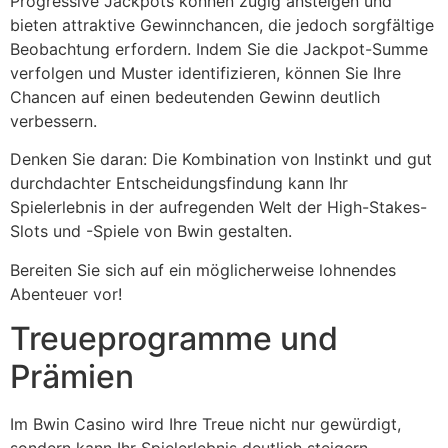
Progressive Jackpots können zügig ansteigen und
bieten attraktive Gewinnchancen, die jedoch sorgfältige
Beobachtung erfordern. Indem Sie die Jackpot-Summe
verfolgen und Muster identifizieren, können Sie Ihre
Chancen auf einen bedeutenden Gewinn deutlich
verbessern.
Denken Sie daran: Die Kombination von Instinkt und gut
durchdachter Entscheidungsfindung kann Ihr
Spielerlebnis in der aufregenden Welt der High-Stakes-
Slots und -Spiele von Bwin gestalten.
Bereiten Sie sich auf ein möglicherweise lohnendes
Abenteuer vor!
Treueprogramme und
Prämien
Im Bwin Casino wird Ihre Treue nicht nur gewürdigt,