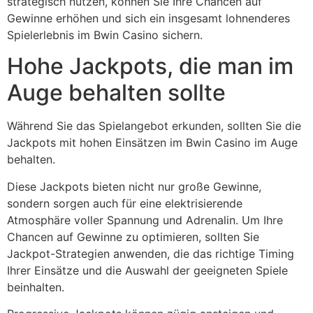
strategisch nutzen, können Sie Ihre Chancen auf
Gewinne erhöhen und sich ein insgesamt lohnenderes
Spielerlebnis im Bwin Casino sichern.
Hohe Jackpots, die man im
Auge behalten sollte
Während Sie das Spielangebot erkunden, sollten Sie die
Jackpots mit hohen Einsätzen im Bwin Casino im Auge
behalten.
Diese Jackpots bieten nicht nur große Gewinne,
sondern sorgen auch für eine elektrisierende
Atmosphäre voller Spannung und Adrenalin. Um Ihre
Chancen auf Gewinne zu optimieren, sollten Sie
Jackpot-Strategien anwenden, die das richtige Timing
Ihrer Einsätze und die Auswahl der geeigneten Spiele
beinhalten.