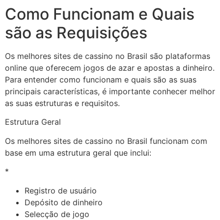
Como Funcionam e Quais
são as Requisições
Os melhores sites de cassino no Brasil são plataformas
online que oferecem jogos de azar e apostas a dinheiro.
Para entender como funcionam e quais são as suas
principais características, é importante conhecer melhor
as suas estruturas e requisitos.
Estrutura Geral
Os melhores sites de cassino no Brasil funcionam com
base em uma estrutura geral que inclui:
*
Registro de usuário
Depósito de dinheiro
Selecção de jogo