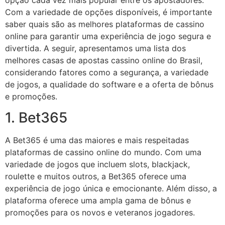
Com a variedade de opções disponíveis, é importante
saber quais são as melhores plataformas de cassino
online para garantir uma experiência de jogo segura e
divertida. A seguir, apresentamos uma lista dos
melhores casas de apostas cassino online do Brasil,
considerando fatores como a segurança, a variedade
de jogos, a qualidade do software e a oferta de bônus
e promoções.
1. Bet365
A Bet365 é uma das maiores e mais respeitadas
plataformas de cassino online do mundo. Com uma
variedade de jogos que incluem slots, blackjack,
roulette e muitos outros, a Bet365 oferece uma
experiência de jogo única e emocionante. Além disso, a
plataforma oferece uma ampla gama de bônus e
promoções para os novos e veteranos jogadores.