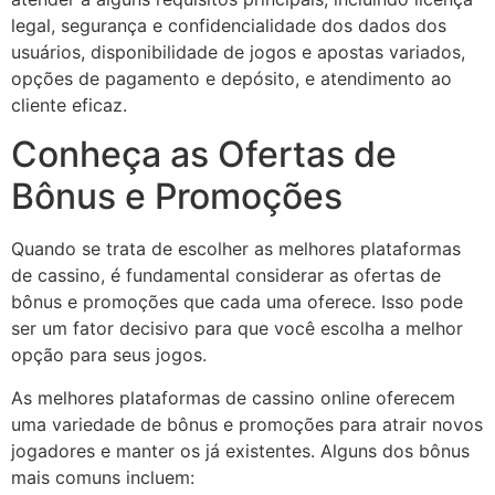
legal, segurança e confidencialidade dos dados dos
usuários, disponibilidade de jogos e apostas variados,
opções de pagamento e depósito, e atendimento ao
cliente eficaz.
Conheça as Ofertas de
Bônus e Promoções
Quando se trata de escolher as melhores plataformas
de cassino, é fundamental considerar as ofertas de
bônus e promoções que cada uma oferece. Isso pode
ser um fator decisivo para que você escolha a melhor
opção para seus jogos.
As melhores plataformas de cassino online oferecem
uma variedade de bônus e promoções para atrair novos
jogadores e manter os já existentes. Alguns dos bônus
mais comuns incluem: