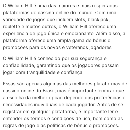
O William Hill é uma das maiores e mais respeitadas
plataformas de cassino online do mundo. Com uma
variedade de jogos que incluem slots, blackjack,
roulette e muitos outros, o William Hill oferece uma
experiência de jogo única e emocionante. Além disso, a
plataforma oferece uma ampla gama de bônus e
promoções para os novos e veteranos jogadores.
O William Hill é conhecido por sua segurança e
confiabilidade, garantindo que os jogadores possam
jogar com tranquilidade e confiança.
Essas são apenas algumas das melhores plataformas de
cassino online do Brasil, mas é importante lembrar que
a escolha da melhor opção depende das preferências e
necessidades individuais de cada jogador. Antes de se
registrar em qualquer plataforma, é importante ler e
entender os termos e condições de uso, bem como as
regras de jogo e as políticas de bônus e promoções.