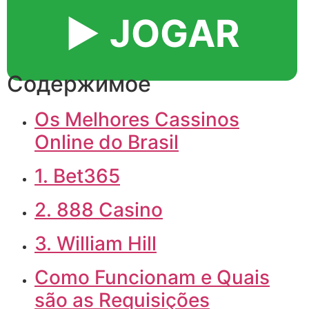
▶️ JOGAR
Содержимое
Os Melhores Cassinos
Online do Brasil
1. Bet365
2. 888 Casino
3. William Hill
Como Funcionam e Quais
são as Requisições