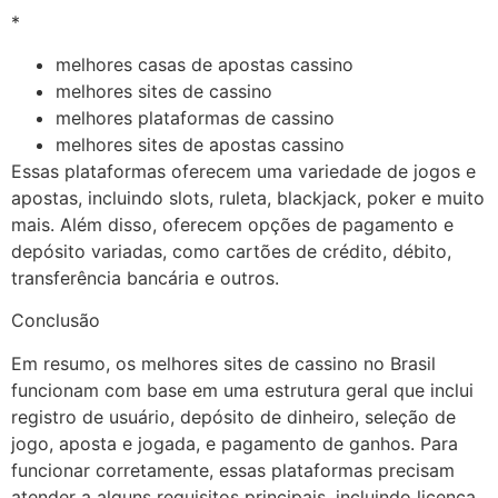
*
melhores casas de apostas cassino
melhores sites de cassino
melhores plataformas de cassino
melhores sites de apostas cassino
Essas plataformas oferecem uma variedade de jogos e
apostas, incluindo slots, ruleta, blackjack, poker e muito
mais. Além disso, oferecem opções de pagamento e
depósito variadas, como cartões de crédito, débito,
transferência bancária e outros.
Conclusão
Em resumo, os melhores sites de cassino no Brasil
funcionam com base em uma estrutura geral que inclui
registro de usuário, depósito de dinheiro, seleção de
jogo, aposta e jogada, e pagamento de ganhos. Para
funcionar corretamente, essas plataformas precisam
atender a alguns requisitos principais, incluindo licença