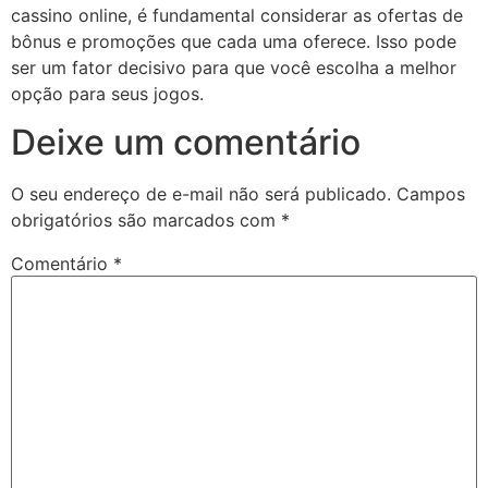
cassino online, é fundamental considerar as ofertas de
bônus e promoções que cada uma oferece. Isso pode
ser um fator decisivo para que você escolha a melhor
opção para seus jogos.
Deixe um comentário
O seu endereço de e-mail não será publicado.
Campos
obrigatórios são marcados com
*
Comentário
*