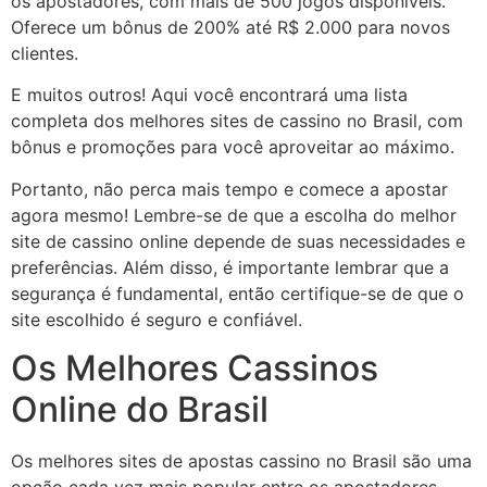
os apostadores, com mais de 500 jogos disponíveis.
Oferece um bônus de 200% até R$ 2.000 para novos
clientes.
E muitos outros! Aqui você encontrará uma lista
completa dos melhores sites de cassino no Brasil, com
bônus e promoções para você aproveitar ao máximo.
Portanto, não perca mais tempo e comece a apostar
agora mesmo! Lembre-se de que a escolha do melhor
site de cassino online depende de suas necessidades e
preferências. Além disso, é importante lembrar que a
segurança é fundamental, então certifique-se de que o
site escolhido é seguro e confiável.
Os Melhores Cassinos
Online do Brasil
Os melhores sites de apostas cassino no Brasil são uma
opção cada vez mais popular entre os apostadores.