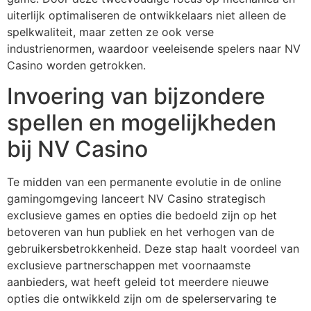
uiterlijk optimaliseren de ontwikkelaars niet alleen de
spelkwaliteit, maar zetten ze ook verse
industrienormen, waardoor veeleisende spelers naar NV
Casino worden getrokken.
Invoering van bijzondere
spellen en mogelijkheden
bij NV Casino
Te midden van een permanente evolutie in de online
gamingomgeving lanceert NV Casino strategisch
exclusieve games en opties die bedoeld zijn op het
betoveren van hun publiek en het verhogen van de
gebruikersbetrokkenheid. Deze stap haalt voordeel van
exclusieve partnerschappen met voornaamste
aanbieders, wat heeft geleid tot meerdere nieuwe
opties die ontwikkeld zijn om de spelerservaring te