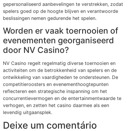
gepersonaliseerd aanbevelingen te verstrekken, zodat
spelers goed op de hoogte blijven en verantwoorde
beslissingen nemen gedurende het spelen.
Worden er vaak toernooien of
evenementen georganiseerd
door NV Casino?
NV Casino regelt regelmatig diverse toernooien en
activiteiten om de betrokkenheid van spelers en de
ontwikkeling van vaardigheden te ondersteunen. De
competitieroosters en evenementhoogtepunten
reflecteren een strategische inspanning om het
concurrentievermogen en de entertainmentwaarde te
verhogen, en zetten het casino daarmee als een
levendig uitgaansplek.
Deixe um comentário