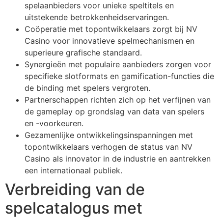
spelaanbieders voor unieke speltitels en
uitstekende betrokkenheidservaringen.
Coöperatie met topontwikkelaars zorgt bij NV
Casino voor innovatieve spelmechanismen en
superieure grafische standaard.
Synergieën met populaire aanbieders zorgen voor
specifieke slotformats en gamification-functies die
de binding met spelers vergroten.
Partnerschappen richten zich op het verfijnen van
de gameplay op grondslag van data van spelers
en -voorkeuren.
Gezamenlijke ontwikkelingsinspanningen met
topontwikkelaars verhogen de status van NV
Casino als innovator in de industrie en aantrekken
een internationaal publiek.
Verbreiding van de
spelcatalogus met