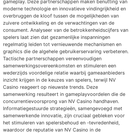
gameplay. Deze partnerschappen maken benutting van
moderne technologie en innovatieve vindingrijkheid en
overbruggen de kloof tussen de mogelijkheden van
zuivere ontwikkeling en de verwachtingen van de
consument. Analyseer van de betrokkenheidscijfers van
spelers laat zien dat gezamenlijke inspanningen
regelmatig leiden tot vernieuwende mechanismen en
graphics die de algehele gebruikerservaring verbeteren.
Tactische partnerschappen vereenvoudigen
samenwerkingsovereenkomsten en stimuleren een
wederzijds voordelige relatie waarbij gameaanbieders
inzicht krijgen in de keuzes van spelers, terwijl NV
Casino reageert op nieuwste trends. Deze
samenwerking resulteert in gameplayvoordelen die de
concurrentievoorsprong van NV Casino handhaven.
Informatiegestuurde strategieën, samengevoegd met
samenwerkende innovatie, zijn cruciaal gebleken voor
het stimuleren van spelersbehoud en -tevredenheid,
waardoor de reputatie van NV Casino in de