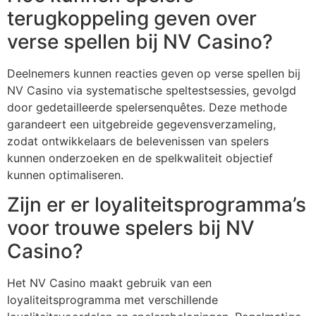
terugkoppeling geven over
verse spellen bij NV Casino?
Deelnemers kunnen reacties geven op verse spellen bij
NV Casino via systematische speltestsessies, gevolgd
door gedetailleerde spelersenquêtes. Deze methode
garandeert een uitgebreide gegevensverzameling,
zodat ontwikkelaars de belevenissen van spelers
kunnen onderzoeken en de spelkwaliteit objectief
kunnen optimaliseren.
Zijn er er loyaliteitsprogramma’s
voor trouwe spelers bij NV
Casino?
Het NV Casino maakt gebruik van een
loyaliteitsprogramma met verschillende