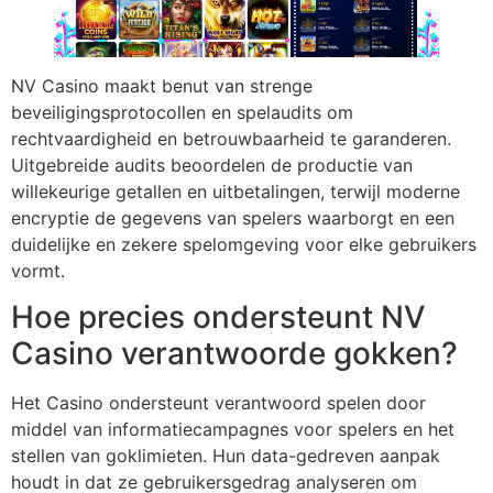
NV Casino maakt benut van strenge
beveiligingsprotocollen en spelaudits om
rechtvaardigheid en betrouwbaarheid te garanderen.
Uitgebreide audits beoordelen de productie van
willekeurige getallen en uitbetalingen, terwijl moderne
encryptie de gegevens van spelers waarborgt en een
duidelijke en zekere spelomgeving voor elke gebruikers
vormt.
Hoe precies ondersteunt NV
Casino verantwoorde gokken?
Het Casino ondersteunt verantwoord spelen door
middel van informatiecampagnes voor spelers en het
stellen van goklimieten. Hun data-gedreven aanpak
houdt in dat ze gebruikersgedrag analyseren om