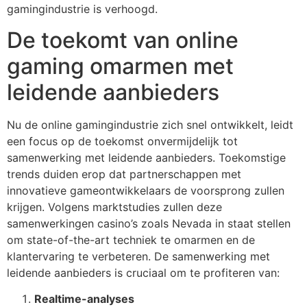
gamingindustrie is verhoogd.
De toekomt van online
gaming omarmen met
leidende aanbieders
Nu de online gamingindustrie zich snel ontwikkelt, leidt
een focus op de toekomst onvermijdelijk tot
samenwerking met leidende aanbieders. Toekomstige
trends duiden erop dat partnerschappen met
innovatieve gameontwikkelaars de voorsprong zullen
krijgen. Volgens marktstudies zullen deze
samenwerkingen casino’s zoals Nevada in staat stellen
om state-of-the-art techniek te omarmen en de
klantervaring te verbeteren. De samenwerking met
leidende aanbieders is cruciaal om te profiteren van:
Realtime-analyses