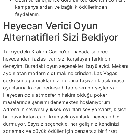
kampanyalardan ve bağlılık ödüllerinden
faydalanın.
Heyecan Verici Oyun
Alternatifleri Sizi Bekliyor
Türkiye’deki Kraken Casino’da, havada sadece
heyecandan fazlası var; sizi karşılayan farklı bir
deneyim! Buradaki oyun seçenekleri büyüleyici. Mekanı
aydınlatan modern slot makinelerinden, Las Vegas
coşkusunu parmaklarınızın ucuna taşıyan klasik masa
oyunlarına kadar herkese hitap eden bir şeyler var.
Heyecan dolu atmosferin hakim olduğu poker
masalarında şansımı denemekten hoşlanıyorum.
Adrenalin seviyesi yüksek oyunları seviyorsanız, kişisel
bir hava katan canlı krupiyeli oyunlarla heyecan hiç
durmuyor. Sayısız seçenekle, her gelişiniz kendinizi
zorlamak ve büyük ödüller için benzersiz bir fırsat