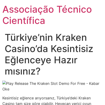
Ir
Associação Técnico
para
o
Científica
conteúdo
Türkiye’nin Kraken
Casino’da Kesintisiz
Eğlenceye Hazır
mısınız?
Kesintisiz eğlence arıyorsanız, Türkiye’deki Kraken
Casino tam size göre olabilir. Heyecan verici oyun