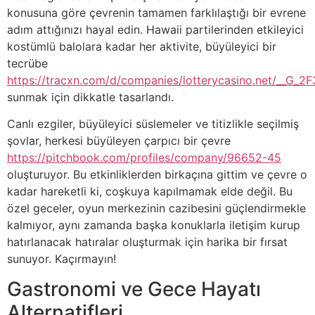
konusuna göre çevrenin tamamen farklılaştığı bir evrene
adım attığınızı hayal edin. Hawaii partilerinden etkileyici
kostümlü balolara kadar her aktivite, büyüleyici bir
tecrübe
https://tracxn.com/d/companies/lotterycasino.net/__
sunmak için dikkatle tasarlandı.
Canlı ezgiler, büyüleyici süslemeler ve titizlikle seçilmiş
şovlar, herkesi büyüleyen çarpıcı bir çevre
https://pitchbook.com/profiles/company/96652-45
oluşturuyor. Bu etkinliklerden birkaçına gittim ve çevre o
kadar hareketli ki, coşkuya kapılmamak elde değil. Bu
özel geceler, oyun merkezinin cazibesini güçlendirmekle
kalmıyor, aynı zamanda başka konuklarla iletişim kurup
hatırlanacak hatıralar oluşturmak için harika bir fırsat
sunuyor. Kaçırmayın!
Gastronomi ve Gece Hayatı
Alternatifleri