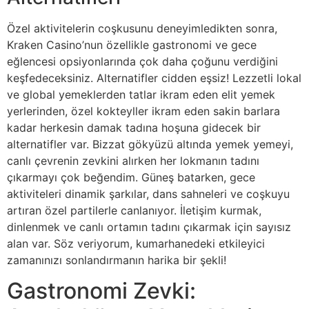
Özel aktivitelerin coşkusunu deneyimledikten sonra,
Kraken Casino’nun özellikle gastronomi ve gece
eğlencesi opsiyonlarında çok daha çoğunu verdiğini
keşfedeceksiniz. Alternatifler cidden eşsiz! Lezzetli lokal
ve global yemeklerden tatlar ikram eden elit yemek
yerlerinden, özel kokteyller ikram eden sakin barlara
kadar herkesin damak tadına hoşuna gidecek bir
alternatifler var. Bizzat gökyüzü altında yemek yemeyi,
canlı çevrenin zevkini alırken her lokmanın tadını
çıkarmayı çok beğendim. Güneş batarken, gece
aktiviteleri dinamik şarkılar, dans sahneleri ve coşkuyu
artıran özel partilerle canlanıyor. İletişim kurmak,
dinlenmek ve canlı ortamın tadını çıkarmak için sayısız
alan var. Söz veriyorum, kumarhanedeki etkileyici
zamanınızı sonlandırmanın harika bir şekli!
Gastronomi Zevki: