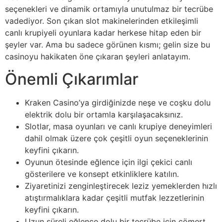
seçenekleri ve dinamik ortamıyla unutulmaz bir tecrübe
vadediyor. Son çıkan slot makinelerinden etkileşimli
canlı krupiyeli oyunlara kadar herkese hitap eden bir
şeyler var. Ama bu sadece görünen kısmı; gelin size bu
casinoyu hakikaten öne çıkaran şeyleri anlatayım.
Önemli Çıkarımlar
Kraken Casino’ya girdiğinizde neşe ve coşku dolu
elektrik dolu bir ortamla karşılaşacaksınız.
Slotlar, masa oyunları ve canlı krupiye deneyimleri
dahil olmak üzere çok çeşitli oyun seçeneklerinin
keyfini çıkarın.
Oyunun ötesinde eğlence için ilgi çekici canlı
gösterilere ve konsept etkinliklere katılın.
Ziyaretinizi zenginleştirecek leziz yemeklerden hızlı
atıştırmalıklara kadar çeşitli mutfak lezzetlerinin
keyfini çıkarın.
Uzun süreli eğlence dolu bir tecrübe için cömert