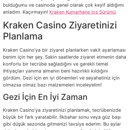
bulduğumu ve casinoda genel olarak çok keyif aldığımı
anladım. Kaçırmayın!
Kraken Kumarhane Ios Sürümü
Kraken Casino Ziyaretinizi
Planlama
Kraken Casino’ya bir ziyaret planlarken vakit ayarlaması
benim için her şey. Sakin saatlerde ziyaret etmenin daha
konforlu bir tecrübe sağladığını ve gerekli temel
ihtiyaçları yanıma almanın beni hazırlıklı kıldığını
gördüm. Gezi için en iyi dönemleri ve seyahatiniz için
olmazsa olmaz bazı malzemeleri inceleyelim!
Gezi İçin En İyi Zaman
Kraken Casino’ya ziyaretinizi planlamak, tecrübenizde
büyük bir fark yaratabilir. İlkbahar sonu veya güz başı
gibi düşük sezonda gitmenizi tavsiye ederim. Bu aylar