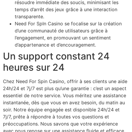
résoudre immédiate des soucis, minimisant les
temps d’arrêt des jeux grâce à une interaction
transparente.
Need For SpIn Casino se focalise sur la création
d’une communauté de utilisateurs grâce à
l’engagement, en promouvant un sentiment
d’appartenance et d’encouragement.
Un support constant 24
heures sur 24
Chez Need For Spin Casino, offrir à ses clients une aide
24h/24 et 7j/7 est plus qu’une garantie : c’est un aspect
essentiel de notre service. Vous méritez une assistance
instantanée, dès que vous en avez besoin, du matin au
soir. Notre équipe engagée est disponible 24h/24 et
7j/7, prête à répondre à toutes vos questions et
préoccupations. Nous savons que votre expérience
avec nous repose sur une assistance fluide et efficace,