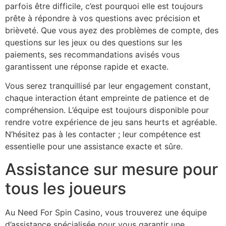
parfois être difficile, c’est pourquoi elle est toujours
prête à répondre à vos questions avec précision et
brièveté. Que vous ayez des problèmes de compte, des
questions sur les jeux ou des questions sur les
paiements, ses recommandations avisés vous
garantissent une réponse rapide et exacte.
Vous serez tranquillisé par leur engagement constant,
chaque interaction étant empreinte de patience et de
compréhension. L’équipe est toujours disponible pour
rendre votre expérience de jeu sans heurts et agréable.
N’hésitez pas à les contacter ; leur compétence est
essentielle pour une assistance exacte et sûre.
Assistance sur mesure pour
tous les joueurs
Au Need For Spin Casino, vous trouverez une équipe
d’assistance spécialisée pour vous garantir une