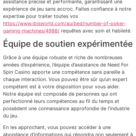
assistance précise et performante, garantissant une
expérience de jeu sans accroc. Faites confiance à notre
expertise pour traiter toutes vos
https://www.ibisworld.com/au/bed/number-of-poker-
gaming-machines/4988/
requêtes avec soin et habileté.
Équipe de soutien expérimentée
Grâce à une équipe robuste et riche de nombreuses
années d’expérience, l’équipe d’assistance de Need For
Spin Casino apporte une compétence sans pareille à
chaque interaction. Vous pouvez être sûr qu’un expert
compétent est à votre disposition pour vous aider.
Notre équipe est composée de personnes qui ont
perfectionné leurs compétences au fil du temps et
possèdent une connaissance approfondie de l’industrie
du jeu.
En les approchant, vous pouvez accéder à une
abondance d’informations qui répondra non seulement à