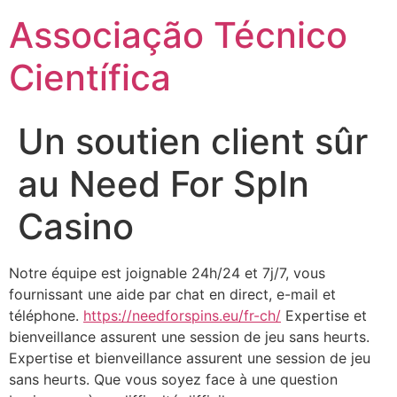
Ir
Associação Técnico
para
o
Científica
conteúdo
Un soutien client sûr
au Need For SpIn
Casino
Notre équipe est joignable 24h/24 et 7j/7, vous
fournissant une aide par chat en direct, e-mail et
téléphone.
https://needforspins.eu/fr-ch/
Expertise et
bienveillance assurent une session de jeu sans heurts.
Expertise et bienveillance assurent une session de jeu
sans heurts. Que vous soyez face à une question