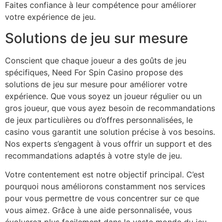
Faites confiance à leur compétence pour améliorer
votre expérience de jeu.
Solutions de jeu sur mesure
Conscient que chaque joueur a des goûts de jeu
spécifiques, Need For Spin Casino propose des
solutions de jeu sur mesure pour améliorer votre
expérience. Que vous soyez un joueur régulier ou un
gros joueur, que vous ayez besoin de recommandations
de jeux particulières ou d’offres personnalisées, le
casino vous garantit une solution précise à vos besoins.
Nos experts s’engagent à vous offrir un support et des
recommandations adaptés à votre style de jeu.
Votre contentement est notre objectif principal. C’est
pourquoi nous améliorons constamment nos services
pour vous permettre de vous concentrer sur ce que
vous aimez. Grâce à une aide personnalisée, vous