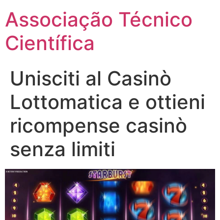
Ir
Associação Técnico
para
o
Científica
conteúdo
Unisciti al Casinò
Lottomatica e ottieni
ricompense casinò
senza limiti