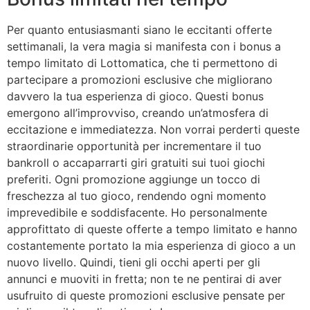
Per quanto entusiasmanti siano le eccitanti offerte
settimanali, la vera magia si manifesta con i bonus a
tempo limitato di Lottomatica, che ti permettono di
partecipare a promozioni esclusive che migliorano
davvero la tua esperienza di gioco. Questi bonus
emergono all’improvviso, creando un’atmosfera di
eccitazione e immediatezza. Non vorrai perderti queste
straordinarie opportunità per incrementare il tuo
bankroll o accaparrarti giri gratuiti sui tuoi giochi
preferiti. Ogni promozione aggiunge un tocco di
freschezza al tuo gioco, rendendo ogni momento
imprevedibile e soddisfacente. Ho personalmente
approfittato di queste offerte a tempo limitato e hanno
costantemente portato la mia esperienza di gioco a un
nuovo livello. Quindi, tieni gli occhi aperti per gli
annunci e muoviti in fretta; non te ne pentirai di aver
usufruito di queste promozioni esclusive pensate per