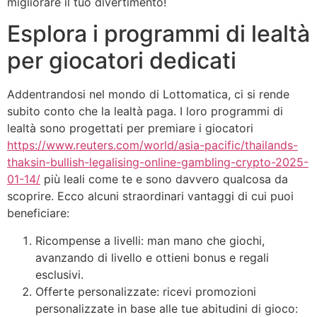
migliorare il tuo divertimento!
Esplora i programmi di lealtà
per giocatori dedicati
Addentrandosi nel mondo di Lottomatica, ci si rende
subito conto che la lealtà paga. I loro programmi di
lealtà sono progettati per premiare i giocatori
https://www.reuters.com/world/asia-pacific/thailands-
thaksin-bullish-legalising-online-gambling-crypto-2025-
01-14/
più leali come te e sono davvero qualcosa da
scoprire. Ecco alcuni straordinari vantaggi di cui puoi
beneficiare:
Ricompense a livelli: man mano che giochi,
avanzando di livello e ottieni bonus e regali
esclusivi.
Offerte personalizzate: ricevi promozioni
personalizzate in base alle tue abitudini di gioco: