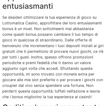
entusiasmanti
Se desideri ottimizzare la tua esperienza di gioco su
Lottomatica Casino, approfittare dei loro entusiasmanti
bonus è un must. Non sottolineerò mai abbastanza
come questi bonus possano cambiare il tuo tempo di
gioco in qualcosa di straordinario. Dalle offerte di
benvenuto che incrementano i tuoi depositi iniziali ai giri
gratuiti che ti permettono di provare nuovi giochi, ce n’è
per tutti i gusti. Inoltre, spesso offrono promozioni
periodiche e premi fedeltà che ti danno un valore
aggiunto ogni volta che accedi. Sfruttando queste
opportunità, mi sono trovato con monete extra per
giocare alle mie slot preferite o per provare i giochi con
croupier dal vivo senza spendere una fortuna. Non
perderti questa opportunità; tuffati nell’azione e lascia
che i bonus migliorino la tua esperienza al casinò!