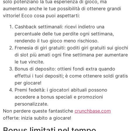
solo potenziano la tua esperienza di gioco, ma
aumentano anche le tue possibilità di ottenere grandi
vittorie! Ecco cosa puoi aspettarti:
Cashback settimanali: ricevi indietro una
percentuale delle tue perdite ogni settimana,
rendendo il tuo gioco meno rischioso.
Frenesia di giri gratuiti: goditi giri gratuiti sui giochi
di slot più amati ogni fine settimana per aumentare
le tue vincite.
Bonus di deposito: ottieni fondi extra quando
effettui i tuoi depositi; è come ottenere soldi gratis
per giocare!
Premi fedeltà: i giocatori abituali possono
accedere a bonus speciali e promozioni
personalizzate.
Non perdere queste fantastiche
crunchbase.com
offerte: inizia subito a giocare!
Bonus limitati nel tempo