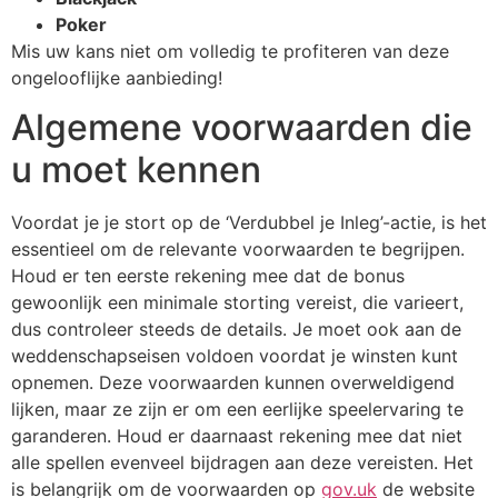
Poker
Mis uw kans niet om volledig te profiteren van deze
ongelooflijke aanbieding!
Algemene voorwaarden die
u moet kennen
Voordat je je stort op de ‘Verdubbel je Inleg’-actie, is het
essentieel om de relevante voorwaarden te begrijpen.
Houd er ten eerste rekening mee dat de bonus
gewoonlijk een minimale storting vereist, die varieert,
dus controleer steeds de details. Je moet ook aan de
weddenschapseisen voldoen voordat je winsten kunt
opnemen. Deze voorwaarden kunnen overweldigend
lijken, maar ze zijn er om een eerlijke speelervaring te
garanderen. Houd er daarnaast rekening mee dat niet
alle spellen evenveel bijdragen aan deze vereisten. Het
is belangrijk om de voorwaarden op
gov.uk
de website