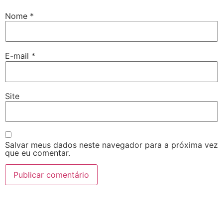
Nome
*
E-mail
*
Site
Salvar meus dados neste navegador para a próxima vez
que eu comentar.