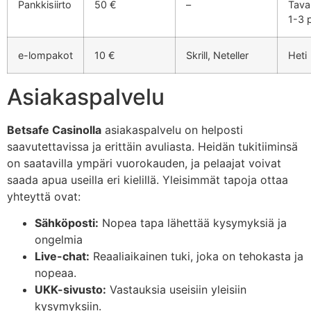
Pankkisiirto
50 €
–
Taval
1-3 
e-lompakot
10 €
Skrill, Neteller
Heti
Asiakaspalvelu
Betsafe Casinolla
asiakaspalvelu on helposti
saavutettavissa ja erittäin avuliasta. Heidän tukitiiminsä
on saatavilla ympäri vuorokauden, ja pelaajat voivat
saada apua useilla eri kielillä. Yleisimmät tapoja ottaa
yhteyttä ovat:
Sähköposti:
Nopea tapa lähettää kysymyksiä ja
ongelmia
Live-chat:
Reaaliaikainen tuki, joka on tehokasta ja
nopeaa.
UKK-sivusto:
Vastauksia useisiin yleisiin
kysymyksiin.