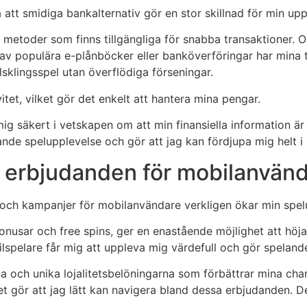
 att smidiga bankalternativ gör en stor skillnad för min upp
etoder som finns tillgängliga för snabba transaktioner. Oa
p av populära e-plånböcker eller banköverföringar har mina t
älsklingsspel utan överflödiga förseningar.
tet, vilket gör det enkelt att hantera mina pengar.
ig säkert i vetskapen om att min finansiella information är
ande spelupplevelse och gör att jag kan fördjupa mig helt 
 erbjudanden för mobilanvän
 och kampanjer för mobilanvändare verkligen ökar min spel
sar och free spins, ger en enastående möjlighet att höja 
spelare får mig att uppleva mig värdefull och gör speland
 och unika lojalitetsbelöningarna som förbättrar mina chan
et gör att jag lätt kan navigera bland dessa erbjudanden. 