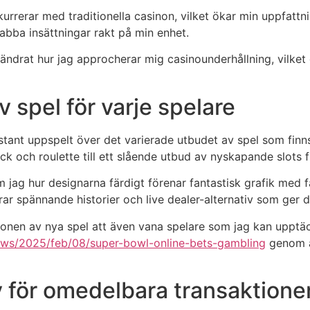
kurrerar med traditionella casinon, vilket ökar min uppfattn
abba insättningar rakt på min enhet.
drat hur jag approcherar mig casinounderhållning, vilket g
 spel för varje spelare
nstant uppspelt över det varierade utbudet av spel som finn
k och roulette till ett slående utbud av nyskapande slots fi
m jag hur designarna färdigt förenar fantastisk grafik med 
rar spännande historier och live dealer-alternativ som ger d
ionen av nya spel att även vana spelare som jag kan upptä
ews/2025/feb/08/super-bowl-online-bets-gambling
genom a
 för omedelbara transaktione