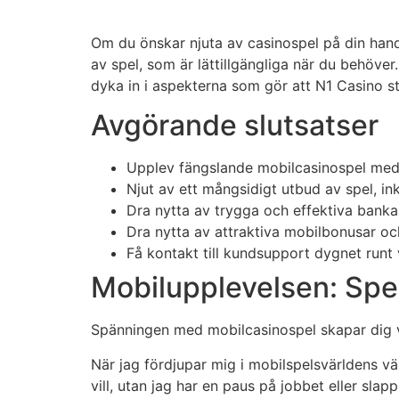
Om du önskar njuta av casinospel på din hand
av spel, som är lättillgängliga när du behöve
dyka in i aspekterna som gör att N1 Casino st
Avgörande slutsatser
Upplev fängslande mobilcasinospel med 
Njut av ett mångsidigt utbud av spel, ink
Dra nytta av trygga och effektiva bankalt
Dra nytta av attraktiva mobilbonusar och
Få kontakt till kundsupport dygnet runt 
Mobilupplevelsen: Spel
Spänningen med mobilcasinospel skapar dig v
När jag fördjupar mig i mobilspelsvärldens värld
vill, utan jag har en paus på jobbet eller sl