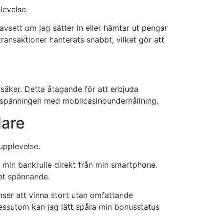
levelse.
vsett om jag sätter in eller hämtar ut pengar
ransaktioner hanterats snabbt, vilket gör att
 säker. Detta åtagande för att erbjuda
i spänningen med mobilcasinounderhållning.
dare
upplevelse.
min bankrulle direkt från min smartphone.
et spännande.
ser att vinna stort utan omfattande
Dessutom kan jag lätt spåra min bonusstatus