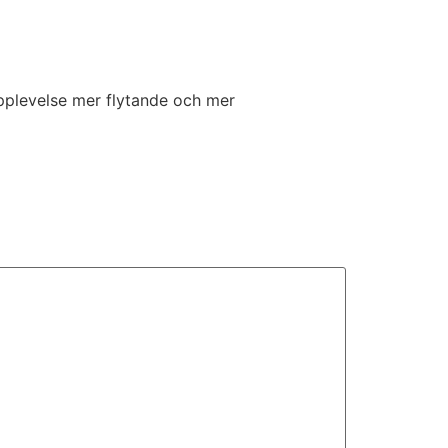
upplevelse mer flytande och mer