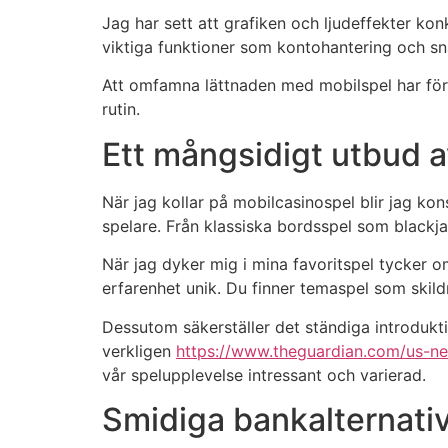
Jag har sett att grafiken och ljudeffekter kon
viktiga funktioner som kontohantering och sn
Att omfamna lättnaden med mobilspel har förän
rutin.
Ett mångsidigt utbud av
När jag kollar på mobilcasinospel blir jag ko
spelare. Från klassiska bordsspel som blackjac
När jag dyker mig i mina favoritspel tycker o
erfarenhet unik. Du finner temaspel som skild
Dessutom säkerställer det ständiga introdukt
verkligen
https://www.theguardian.com/us-n
vår spelupplevelse intressant och varierad.
Smidiga bankalternativ