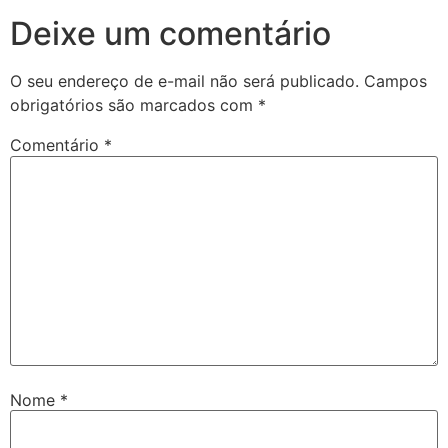
Deixe um comentário
O seu endereço de e-mail não será publicado.
Campos
obrigatórios são marcados com
*
Comentário
*
Nome
*