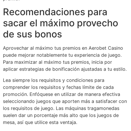
Recomendaciones para
sacar el máximo provecho
de sus bonos
Aprovechar al máximo tus premios en Aerobet Casino
puede mejorar notablemente tu experiencia de juego.
Para maximizar al máximo tus premios, inicia por
aplicar estrategias de bonificación ajustadas a tu estilo.
Lea siempre los requisitos y condiciones para
comprender los requisitos y fechas límite de cada
promoción. Enfóquese en utilizar de manera efectiva
seleccionando juegos que aporten más a satisfacer con
los requisitos de juego. Las máquinas tragamonedas
suelen dar un porcentaje más alto que los juegos de
mesa, así que utilice esta ventaja.