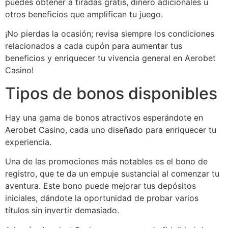
puedes obtener a tiradas gratis, dinero adicionales u
otros beneficios que amplifican tu juego.
¡No pierdas la ocasión; revisa siempre los condiciones
relacionados a cada cupón para aumentar tus
beneficios y enriquecer tu vivencia general en Aerobet
Casino!
Tipos de bonos disponibles
Hay una gama de bonos atractivos esperándote en
Aerobet Casino, cada uno diseñado para enriquecer tu
experiencia.
Una de las promociones más notables es el bono de
registro, que te da un empuje sustancial al comenzar tu
aventura. Este bono puede mejorar tus depósitos
iniciales, dándote la oportunidad de probar varios
títulos sin invertir demasiado.