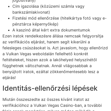
jogosítvány)
Cím igazolása (közüzemi számla vagy
bankszámlakivonat)
Fizetési mód ellenőrzése (hitelkártya fotó vagy e-
pénztárca képernyőkép)
A kaszinó által kért extra dokumentumok
Ezen iratok rendelkezésre állása nemcsak felgyorsítja
az verifikációs eljárást, hanem segít kikerülni a
felesleges csúszásokat is. Azt javaslom, hogy ellenőrizd
a Vulkan Vegas weboldalán fellelhető konkrét
feltételeket, hiszen azok a lakóhelyed helyszínétől
függhetnek változhatnak. Annál világosabbak a
benyújtott iratok, ezáltal zökkenőmentesebb lesz a
eljárás!
Identitás-ellenőrzési lépések
Miután összeszedte az összes kívánt iratot az
verifikációhoz a Vulkan Vegas Casino-ban, a további