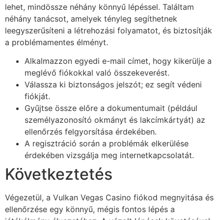
lehet, mindössze néhány könnyű lépéssel. Találtam
néhány tanácsot, amelyek tényleg segíthetnek
leegyszerűsíteni a létrehozási folyamatot, és biztosítják
a problémamentes élményt.
Alkalmazzon egyedi e-mail címet, hogy kikerülje a
meglévő fiókokkal való összekeverést.
Válassza ki biztonságos jelszót; ez segít védeni
fiókját.
Gyűjtse össze előre a dokumentumait (például
személyazonosító okmányt és lakcímkártyát) az
ellenőrzés felgyorsítása érdekében.
A regisztráció során a problémák elkerülése
érdekében vizsgálja meg internetkapcsolatát.
Következtetés
Végezetül, a Vulkan Vegas Casino fiókod megnyitása és
ellenőrzése egy könnyű, mégis fontos lépés a