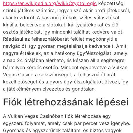
https://en.wikipedia.org/wiki/CryptoLogic
képzettségi
szintű játékos számára, legyen szó akár profi játékosról,
akár kezdőről. A kaszinó játékok széles választékát
kínálja, beleértve a slotokat, kártyajátékokat és élő
osztós játékokat, így mindenki találhat kedvére valót.
Ráadásul az felhasználóbarát felület megkönnyíti a
navigációt, így gyorsan megtalálhatja kedvenceit. Amit
nagyra értékelek, az a hatékony ügyfélszolgálat, amely
a nap 24 órájában elérhető, és készen áll a segítségre
bármilyen kérdés esetén. Mindent egybevetve a Vulkan
Vegas Casino a sokszínűséget, a felhasználóbarát
kezelhetőséget és a gyors ügyfélszolgálatot ötvözi, így
a játékélményem élvezetes és gondtalan.
Fiók létrehozásának lépései
A Vulkan Vegas Casinóban fiók létrehozása egy
egyszerű folyamat, amely csak pár percet vesz igénybe.
Gyorsnak és egyszerűnek találtam, és biztos vagyok