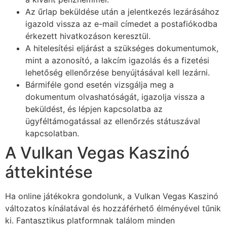
Az űrlap beküldése után a jelentkezés lezárásához
igazold vissza az e-mail címedet a postafiókodba
érkezett hivatkozáson keresztül.
A hitelesítési eljárást a szükséges dokumentumok,
mint a azonosító, a lakcím igazolás és a fizetési
lehetőség ellenőrzése benyújtásával kell lezárni.
Bármiféle gond esetén vizsgálja meg a
dokumentum olvashatóságát, igazolja vissza a
beküldést, és lépjen kapcsolatba az
ügyféltámogatással az ellenőrzés státuszával
kapcsolatban.
A Vulkan Vegas Kaszinó
áttekintése
Ha online játékokra gondolunk, a Vulkan Vegas Kaszinó
változatos kínálatával és hozzáférhető élményével tűnik
ki. Fantasztikus platformnak találom minden